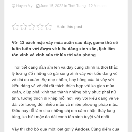
Huyen My
June 15, 2022
in
Thời Trang
- 12 Minutes
Rate this post
Với 13 cách mặc váy mùa xuân sau đây, game thủ sẽ
luôn luôn với được vẻ kiểu dáng xinh xắn, lịch lãm
tôn vinh vẻ xinh của tớ lúc tới văn phòng.
Thời tiết đang dần ấm lên và đây cũng chính là thời khắc
lý tưởng để những cô gái xúng xính váy với kiểu dáng vẻ
vẻ dài du xuân. Sự nhẹ nhõm, bay bổng của tà váy với
kiểu dáng vẻ vẻ dài rất thích thích hợp với ko gian mùa
xuân, giúp phái xinh tạo thành những bộ y phục phái nữ
tính, tương thích đi khắp mỗi nơi. váy với kiểu dáng vẻ vẻ
dài với tương đối nhiều mẫu và nhiều phương pháp mặc.
Điều này dễ làm cho những chị em cảm nhận thấy lúng
túng, ko biết mặc áo dài canh tân xinh tuyệt vời nhất.
Vậy thì chớ bỏ qua một loạt gợi ý
Andora
Cùng điểm qua