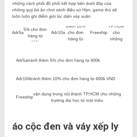
vận
những cách phối đồ phối kết hợp bên dưới đây của
dụng
những quý bà ăn chơi sành điệu xứ Hàn, game thủ sẽ
trong nội
luôn luôn ghi điểm giỏi lúc diện váy xuân.
tránh
thành
tránh thêm
thêm 10%
TP.HCM
5% cho đơn
Adr5a
Adr10a
cho đơn
Freeship
cho
hàng từ
hàng từ
những
400k
600k VND
trường
đại học
từ một
Adr5a
tránh thêm 5% cho đơn hàng từ 400k
triệu
Adr10A
tránh thêm 10% cho đơn hàng từ 600k VND
vận dụng trong nội thành TP.HCM cho những
Freeship
trường đại học từ một triệu
áo cộc đen và váy xếp ly