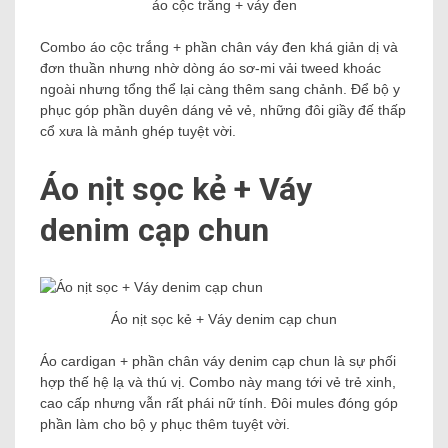
áo cộc trắng + váy đen
Combo áo cộc trắng + phần chân váy đen khá giản dị và
đơn thuần nhưng nhờ dòng áo sơ-mi vải tweed khoác
ngoài nhưng tổng thể lại càng thêm sang chảnh. Để bộ y
phục góp phần duyên dáng vẻ vẻ, những đôi giầy đế thấp
cổ xưa là mảnh ghép tuyệt vời.
Áo nịt sọc kẻ + Váy
denim cạp chun
Áo nịt sọc kẻ + Váy denim cạp chun
Áo cardigan + phần chân váy denim cạp chun là sự phối
hợp thế hệ lạ và thú vị. Combo này mang tới vẻ trẻ xinh,
cao cấp nhưng vẫn rất phái nữ tính. Đôi mules đóng góp
phần làm cho bộ y phục thêm tuyệt vời.