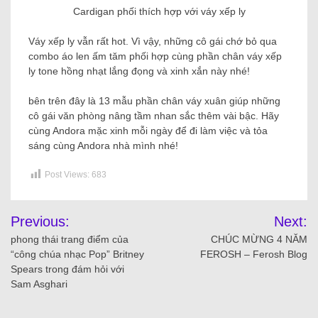
Cardigan phối thích hợp với váy xếp ly
Váy xếp ly vẫn rất hot. Vì vậy, những cô gái chớ bỏ qua
combo áo len ấm tăm phối hợp cùng phần chân váy xếp
ly tone hồng nhạt lắng đọng và xinh xắn này nhé!
bên trên đây là 13 mẫu phần chân váy xuân giúp những
cô gái văn phòng nâng tầm nhan sắc thêm vài bậc. Hãy
cùng Andora mặc xinh mỗi ngày để đi làm việc và tỏa
sáng cùng Andora nhà mình nhé!
Post Views:
683
Previous:
Next:
phong thái trang điểm của
CHÚC MỪNG 4 NĂM
“công chúa nhạc Pop” Britney
FEROSH – Ferosh Blog
Spears trong đám hỏi với
Sam Asghari