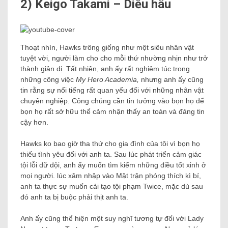
2) Keigo Takami – Diều hâu
Thoạt nhìn, Hawks trông giống như một siêu nhân vật
tuyệt vời, người làm cho cho mỗi thứ nhường nhịn như trở
thành giản dị. Tất nhiên, anh ấy rất nghiêm túc trong
những công việc
My Hero Academia,
nhưng anh ấy cũng
tin rằng sự nổi tiếng rất quan yếu đối với những nhân vật
chuyên nghiệp. Công chúng cần tin tưởng vào bọn họ để
bọn họ rất sở hữu thể cảm nhận thấy an toàn và đáng tin
cậy hơn.
Hawks ko bao giờ tha thứ cho gia đình của tôi vì bọn họ
thiếu tình yêu đối với anh ta. Sau lúc phát triển cảm giác
tội lỗi dữ dội, anh ấy muốn tìm kiếm những điều tốt xinh ở
mọi người. lúc xâm nhập vào Mặt trận phóng thích kì bí,
anh ta thực sự muốn cải tạo tội phạm Twice, mặc dù sau
đó anh ta bị buộc phải thịt anh ta.
Anh ấy cũng thể hiện một suy nghĩ tương tự đối với Lady