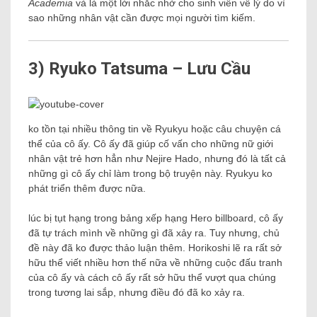
Academia
và là một lời nhắc nhở cho sinh viên về lý do vì
sao những nhân vật cần được mọi người tìm kiếm.
3) Ryuko Tatsuma – Lưu Cầu
ko tồn tại nhiều thông tin về Ryukyu hoặc câu chuyện cá
thể của cô ấy. Cô ấy đã giúp cố vấn cho những nữ giới
nhân vật trẻ hơn hẳn như Nejire Hado, nhưng đó là tất cả
những gì cô ấy chỉ làm trong bộ truyện này. Ryukyu ko
phát triển thêm được nữa.
lúc bị tụt hạng trong bảng xếp hạng Hero billboard, cô ấy
đã tự trách mình về những gì đã xảy ra. Tuy nhưng, chủ
đề này đã ko được thảo luận thêm. Horikoshi lẽ ra rất sở
hữu thể viết nhiều hơn thế nữa về những cuộc đấu tranh
của cô ấy và cách cô ấy rất sở hữu thể vượt qua chúng
trong tương lai sắp, nhưng điều đó đã ko xảy ra.