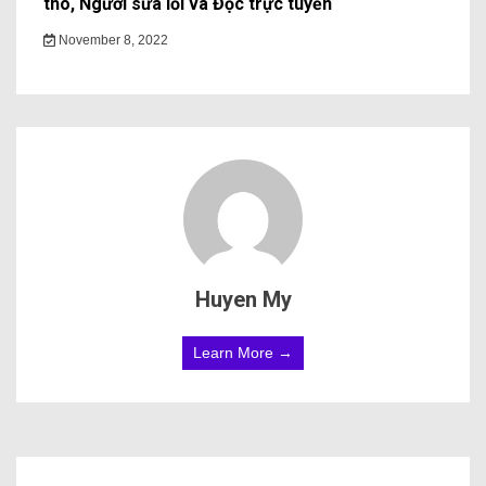
thô, Người sửa lỗi và Đọc trực tuyến
November 8, 2022
Huyen My
Learn More →