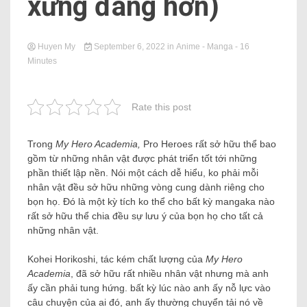
xứng đáng hơn)
Huyen My
September 6, 2022
in
Anime - Manga
- 16
Minutes
Rate this post
Trong
My Hero Academia,
Pro Heroes rất sở hữu thể bao
gồm từ những nhân vật được phát triển tốt tới những
phần thiết lập nền. Nói một cách dễ hiểu, ko phải mỗi
nhân vật đều sở hữu những vòng cung dành riêng cho
bọn họ. Đó là một kỳ tích ko thể cho bất kỳ mangaka nào
rất sở hữu thể chia đều sự lưu ý của bọn họ cho tất cả
những nhân vật.
Kohei Horikoshi, tác kém chất lượng của
My Hero
Academia
, đã sở hữu rất nhiều nhân vật nhưng mà anh
ấy cần phải tung hứng. bất kỳ lúc nào anh ấy nỗ lực vào
câu chuyện của ai đó, anh ấy thường chuyển tải nó về