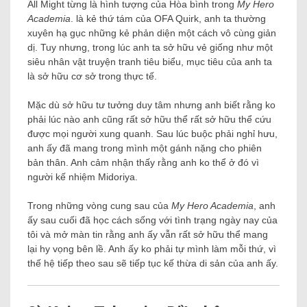
All Might từng là hình tượng của Hòa bình trong
My Hero
Academia
. là kẻ thứ tám của OFA Quirk, anh ta thường
xuyên hạ gục những kẻ phản diện một cách vô cùng giản
dị. Tuy nhưng, trong lúc anh ta sở hữu vẻ giống như một
siêu nhân vật truyện tranh tiêu biểu, mục tiêu của anh ta
là sở hữu cơ sở trong thực tế.
Mặc dù sở hữu tư tưởng duy tâm nhưng anh biết rằng ko
phải lúc nào anh cũng rất sở hữu thể rất sở hữu thể cứu
được mọi người xung quanh. Sau lúc buộc phải nghỉ hưu,
anh ấy đã mang trong mình một gánh nặng cho phiên
bản thân. Anh cảm nhận thấy rằng anh ko thể ở đó vì
người kế nhiệm Midoriya.
Trong những vòng cung sau của
My Hero Academia
, anh
ấy sau cuối đã học cách sống với tình trạng ngày nay của
tôi và mở màn tin rằng anh ấy vẫn rất sở hữu thể mang
lại hy vọng bên lề. Anh ấy ko phải tự mình làm mỗi thứ, vì
thế hệ tiếp theo sau sẽ tiếp tục kế thừa di sản của anh ấy.