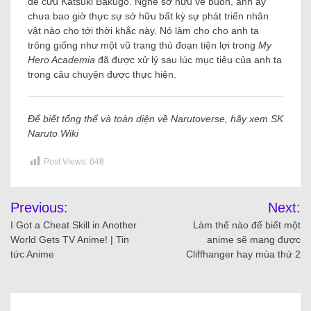
để cứu Katsuki Bakugo. Nghe sở hữu vẻ buồn, anh ấy
chưa bao giờ thực sự sở hữu bất kỳ sự phát triển nhân
vật nào cho tới thời khắc này. Nó làm cho cho anh ta
trông giống như một vũ trang thủ đoạn tiện lợi trong
My
Hero Academia
đã được xử lý sau lúc mục tiêu của anh ta
trong câu chuyện được thực hiện.
Để biết tổng thể và toàn diện về Narutoverse, hãy xem
SK
Naruto Wiki
Post Views:
648
Previous:
Next:
I Got a Cheat Skill in Another
Làm thế nào để biết một
World Gets TV Anime! | Tin
anime sẽ mang được
tức Anime
Cliffhanger hay mùa thứ 2