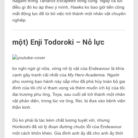
Nagant trong
Tartarus Escapees
vòng cung. Ngay cả lúc
điều gì đó ko áp theo ý mình, Hawks ko bao giờ tiến công
mất động lực để từ bỏ việc trở thành một nhân vật chuyên
nghiệp.
một) Enji Todoroki – Nỗ lực
ko nghi ngờ gì nữa, vòng nô tỳ vật của Endeavour là khía
cạnh gây tranh cãi nhất của
My Hero Academia
. Người
phụ vương bạo hành này sắp như đã phá hủy toàn bộ gia
đình của tôi chỉ vì tham vọng và thèm muốn ích kỷ của tôi.
đại trượng phu ông, Toya, sau cuối sẽ trở thành một nhân
vật phản diện, trong lúc vợ ông, Rei, bị đưa vào bệnh viện
thần kinh.
Dù ko phải là tác kém chất lượng tuyệt vời, nhưng
Horikoshi đã xử lý đoạn đường chuộc lỗi của Endeavour
một cách khôn khéo. Gia đình anh ấy đã cho anh ấy thời