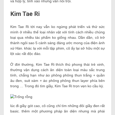
và hợp lý, tinh xảo nhưng vẫn nổi trội.
Kim Tae Ri
Kim Tae Ri tới nay vẫn ko ngừng phát triển và thử sức
mình ở nhiều thể loại nhân vật với tính cách nhiều chủng
loại qua nhiều tác phẩm ko giống nhau. Dần dần, cô trở
thành ngôi sao 5 cánh sáng đáng ước mong của điện ảnh
xứ Hàn. khác lạ với mỗi tập phim, cô ấy lại sở hữu một sự
lột xác rất độc đáo.
Ở đời thường, Kim Tae Ri thích thú phong thái trẻ xinh,
thường vận dụng cách ăn diện toàn loại màu sắc trung
tính, chẳng hạn như áo phông phông thun trắng + quần
âu đen, suit xám + áo phông phông thun layer phía bên
trong … Trong đó tìm giầy, Kim Tae Ri trọn vẹn ko cầu kỳ.
lúc đi giầy gót cao, cô cũng chỉ tìm những đôi giầy đen rất
basic. thêm một phương pháp ăn diện nhưng mà phái