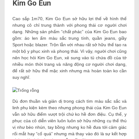
Kim Go Eun
Cao sắp 1m70, Kim Go Eun sở hữu lợi thế về hình thể
nhưng cô chỉ trung thành với phong thái cơ người chơi
dạng. Những sản phẩm “chất phác” của Kim Go Eun bao
gồm: áo len ấm màu sắc trung tính, quần jeans, giầy
Sport hoặc blazer. Trộn lẫn với nhau rất sở hữu thể tạo ra
một bộ y phục xinh và phong thái. Vì vậy, người chơi cũng
nên học hỏi Kim Go Eun, xẻ sung vào tủ chứa đồ của tớ
nhiều món thời trang và năng động cơ người chơi dạng,
để rất sở hữu thể mặc xinh nhưng mà hoàn toàn ko cần
suy nghĩ.
Dù đơn thuần và giản dị trong cách tìm màu sắc sắc và
linh phụ kiện kèm theo nhưng phong thái của Kim Go Eun
vẫn sở hữu điểm vượt trội chứ ko hề đơn điệu. Cụ thể, y
phục của cô diễn viên luôn luôn sở hữu những cụ thể thú
vị như bèo nhún, tay bồng nhưng ko hề đưa tới cảm giác
rối mắt hay “cố quá” nhưng mà thay vào đó là sự kết hợp