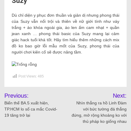
Suzy
Dù chỉ diện y phục đơn thuần và giản dị nhưng phong thái
của Suzy vẫn nổi trội và thiên về nữ giới tính như váy
trắng + áo khóa ngoài gia, áo len ấm cam nhạt + quần
jean xanh … phong thái basic của Suzy mang lại cảm
giác hack tuổi khá tốt. Hãy tìm hiểu thêm những cách mix
đồ ko bao giờ lỗi mẫu mốt của Suzy, phong thái của
người chơi kiên cố sẽ được nâng tầm.
Post Views:
485
Previous:
Next:
Biến thể BA.5 xuất hiện,
Nhìn thẳng ra hồ Linh Đàm
TP.HCM lo số ca mắc Covid-
với bức tường đá thẳng
19 tăng trở lại
đứng, mở rộng khoảng ko với
thủ pháp ko giống nhau