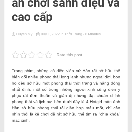
ăn chơi sành điệu và
cao cấp
Huyen My
July 1, 2022
in
Thời Trang
- 6 Minutes
Rate this post
Trong phim, những cô diễn viên xứ Hàn rất sở hữu thể
biến đổi nhiều phong thái long lanh nhưng ngoài đời, bọn
họ đều sở hữu một phong thái thời trang và năng động
nhất định. một số trong những người xinh cũng diện y
phục rất đơn thuần và giản dị nhưng đạt chuẩn chỉnh
phong thái và lịch sự. bên dưới đây là 4 Hotgirl màn ảnh
Hàn sở hữu phong thái tối giản hợp mẫu mốt, chỉ cần
nhìn thôi là kẻ chơi đã rất sở hữu thể tìm ra “chìa khóa”
mặc xinh.