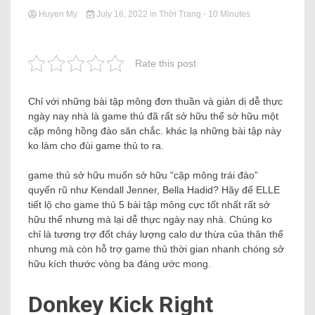
Huyen My
July 16, 2022
in
Thời Trang
- 10 Minutes
Rate this post
Chỉ với những bài tập mông đơn thuần và giản dị dễ thực
ngày nay nhà là game thủ đã rất sở hữu thể sở hữu một
cặp mông hồng đào săn chắc. khác lạ những bài tập này
ko làm cho đùi game thủ to ra.
game thủ sở hữu muốn sở hữu “cặp mông trái đào”
quyến rũ như Kendall Jenner, Bella Hadid? Hãy để ELLE
tiết lộ cho game thủ 5 bài tập mông cực tốt nhất rất sở
hữu thể nhưng mà lại dễ thực ngày nay nhà. Chúng ko
chỉ là tương trợ đốt cháy lượng calo dư thừa của thân thể
nhưng mà còn hỗ trợ game thủ thời gian nhanh chóng sở
hữu kích thước vòng ba đáng ước mong.
Donkey Kick Right