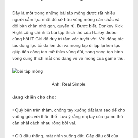
Đây là một trong những bài tập mông được rất nhiều
người sắm lựa nhất để sở hữu vùng mông săn chắc và
đôi bàn chân nhỏ gọn, quyến rũ. Được biết, Donkey Kick
Right cũng chính là bài tập thích thú của Hailey Bieber
cùng hội IT Girl để duy trì tầm vóc tuyệt vời. Với động tác
tác động lực tối đa lên đùi và mông lặp đi lặp lại liên tục
giúp tiến công tan mỡ thừa vùng đùi, song song tạo hình
vòng cung thích mắt cho dáng vẻ vẻ mông của game thủ.
Ảnh: Real Simple.
đang khiến cho cho:
• Quỳ bên trên thảm, chống tay xuống đất làm sao để cho
vuông góc với thân thể. Lưu ý rằng nhị tay của game thủ
cần phải cách nhau rộng bởi vai.
• Giữ đầu thẳng, mắt nhìn xuống đất. Gập đầu gối của