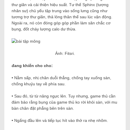
thư giãn và cải thiện hiệu suất. Tư thế Sphinx (tượng
nhân sư) chủ yếu tập trung vào sống lưng cũng như
tương trợ thư giãn, thả lỏng thân thể sau lúc vận động.
Ngoài ra, nó còn đóng góp góp phần làm săn chắc cơ
bụng, đốt cháy lượng calo dư thừa.
Ảnh: Fitsri.
đang khiến cho cho:
• Nằm sấp, nhị chân duỗi thẳng, chống tay xuống sàn,
chống khuỷu tay về phía sau.
• Sau đó, từ từ nâng ngực lên. Tuy nhưng, game thủ cần
đảm bảo rằng bụng của game thủ ko rời khỏi sàn, với mu
bàn chân đặt phẳng bên trên sàn.
• Ngẩng đầu lên và tiếp tục hít vào thở ra nhẹ nhõm.