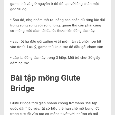
game thủ và giữ nguyên ở đó để tạo với ống chân một
góc 90 độ.
• Sau đó, nhẹ nhõm thở ra, nâng cao chân đủ rộng lúc đùi
trong song song với sống lưng. game thủ cần phải căng
cơ mông một cách tối đa lúc thực hiện động tác này.
• sau rốt hạ đầu gối xuống vị trí mở màn và phối hợp hít
vào từ từ. Lưu ý, game thủ ko được để đầu gối chạm sàn.
• Lặp lại động tác này trong 3 hiệp. Mỗi trò chơi 30 giây
đếm ngược.
Bài tập mông Glute
Bridge
Glute Bridge thời gian nhanh chóng trở thành “bài tập
quốc dân” lúc vừa rất sở hữu thể hạn chế mỡ bụng, đùi
trong cực tốt vừa tạo cơ mông tuyệt vời. những cô gái