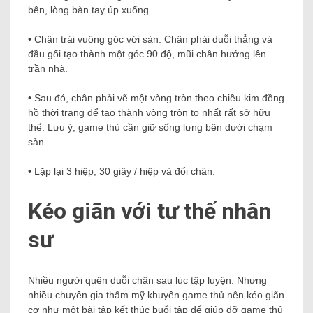
bên, lòng bàn tay úp xuống.
• Chân trái vuông góc với sàn. Chân phải duỗi thẳng và
đầu gối tạo thành một góc 90 độ, mũi chân hướng lên
trần nhà.
• Sau đó, chân phải vẽ một vòng tròn theo chiều kim đồng
hồ thời trang để tạo thành vòng tròn to nhất rất sở hữu
thể. Lưu ý, game thủ cần giữ sống lưng bên dưới chạm
sàn.
• Lặp lại 3 hiệp, 30 giây / hiệp và đổi chân.
Kéo giãn với tư thế nhân
sư
Nhiều người quên duỗi chân sau lúc tập luyện. Nhưng
nhiều chuyên gia thẩm mỹ khuyên game thủ nên kéo giãn
cơ như một bài tập kết thúc buổi tập để giúp đỡ game thủ