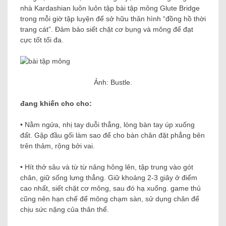
nhà Kardashian luôn luôn tập bài tập mông Glute Bridge
trong mỗi giờ tập luyện để sở hữu thân hình “đồng hồ thời
trang cát”. Đảm bảo siết chặt cơ bụng và mông để đạt
cực tốt tối đa.
Ảnh: Bustle.
đang khiến cho cho:
• Nằm ngửa, nhị tay duỗi thẳng, lòng bàn tay úp xuống
đất. Gập đầu gối làm sao để cho bàn chân đặt phẳng bên
trên thảm, rộng bởi vai.
• Hít thở sâu và từ từ nâng hông lên, tập trung vào gót
chân, giữ sống lưng thẳng. Giữ khoảng 2-3 giây ở điểm
cao nhất, siết chặt cơ mông, sau đó hạ xuống. game thủ
cũng nên hạn chế để mông chạm sàn, sử dụng chân để
chịu sức nặng của thân thể.