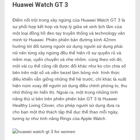
Huawei Watch GT 3
Điểm nổi trội trong xây ngừng của Huawei Watch GT 3 là
sự phối hợp kết hợp và hợp lý giữa vẻ xinh lịch lãm của
một loại đồng hồ đeo tay truyền thống và technology văn
minh từ Huawei. Phiên phiên bản đường kính 42mm
hướng tới đối tượng người sử dụng người sử dụng phái
nữ nên từng xây ngừng đều thể hiện rõ sự quyến rũ và
mềm mại, uyển chuyển và nhẹ nhõm. cùng theo với đó,
một vài cụ thể cũng rất được đổi khác như ko còn chia số
bên trên mặt số và viền bezel làm bóng mờ. hình thức
điều khiển vẫn giống những thế hệ trước, chỉ khác là xuất
hiện núm xoay để người sử dụng điều chỉnh phóng to, thu
nhỏ thông tin hiển thị. Ngoài ra, một trong những tính
năng thú vị bên trên phiên phiên bản GT 3 là Huawei
Healthy Living Clover, cho phép người sử dụng đưa ra
cho bạn một thử thách tập thể dục thể thao mỗi ngày,
tương tự như tính năng Rings của Apple Watch.