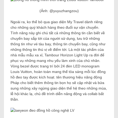
(Ảnh: @yuyuzhangzou)
Ngoài ra, ko thể bỏ qua giao diện My Travel dành riêng
cho những quý khách hàng theo đuổi sự vận chuyển.
Tính năng này ghi chú tất cả những thông tin cần biết về
chuyến bay sắp tới của người sử dụng, lưu trữ những
thông tin như vé tàu bay, thông tin chuyến bay, cũng như
những thông tin thú vị về điểm tới. Là một tác phẩm của
nhà mẫu mẫu xa xỉ, Tambour Horizon Light Up ra đời để
phục vụ những mang nhu yếu làm xinh của chủ nhân.
Vòng bezel được trang trí bởi 24 đèn LED monogram
Louis Vuitton, hoàn toàn mang thể tỏa sáng mỗi lúc đồng
hồ đeo tay được kích hoạt. tên thương hiệu năng động
Pháp cho biết thêm thông tin bọn họ sẽ cập nhật và bửa
sung những xây ngừng giao diện thế hệ theo những mùa,
lễ hội khác lạ, chủ đề trình diễn năng động và collab bất
thần.