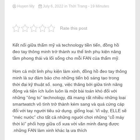
Huyen My
July 6, 2022
in
Thời Trang
- 19 Minutes
Rate this post
Kết nối giữa thẩm mỹ và technology tiền tiến, đồng hồ
đeo tay thông minh trở thành xu thế linh phụ kiện nâng
tầm phong thái và lối sống cho mỗi FAN của thẩm mỹ.
Hơn cả một linh phụ kiện làm xinh, đồng hồ đeo tay thông
minh là sự đảm bảo cho những tiến bộ sáng tạo trong
thời đại kỹ thuật số. song, việc thăng bởi giữa tính năng
động và tiện ích luôn luôn là một bài toán khó đối với
những “ông to” technology, đã mang rất nhiều những loại
smartwatch vô tình trở thành kém sang và quá cứng cáp
đối với tay người tiêu sử dụng. giống loại. Vì vậy, ELLE sẽ
“méc nước” cho tất cả những người chơi những “cỗ máy
thời kì” phối hợp giữa cổ xưa với văn minh đang được
những FAN làm xinh khác lạ ưa thích.