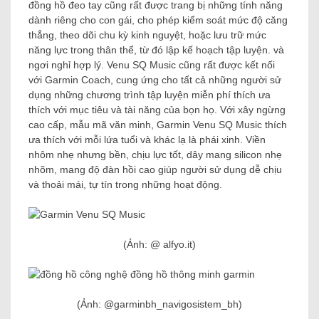
đồng hồ đeo tay cũng rất được trang bị những tính năng
dành riêng cho con gái, cho phép kiểm soát mức độ căng
thẳng, theo dõi chu kỳ kinh nguyệt, hoặc lưu trữ mức
năng lực trong thân thể, từ đó lập kế hoạch tập luyện. và
ngơi nghỉ hợp lý. Venu SQ Music cũng rất được kết nối
với Garmin Coach, cung ứng cho tất cả những người sử
dụng những chương trình tập luyện miễn phí thích ưa
thích với mục tiêu và tài năng của bọn họ. Với xây ngừng
cao cấp, mẫu mã văn minh, Garmin Venu SQ Music thích
ưa thích với mỗi lứa tuổi và khác lạ là phái xinh. Viền
nhôm nhẹ nhưng bền, chịu lực tốt, dây mang silicon nhẹ
nhõm, mang độ đàn hồi cao giúp người sử dụng dễ chịu
và thoải mái, tự tín trong những hoạt động.
(Ảnh: @ alfyo.it)
(Ảnh: @garminbh_navigosistem_bh)