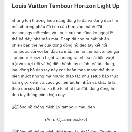
Louis Vuitton Tambour Horizon Light Up
những tên thương hiệu năng động to đã và đang dần tìm
mỗi phương pháp để tiến sâu hơn vào mảnh đất
technology mỡ color, và Louis Vuitton cũng ko ngoại lệ.
thế hệ đây, nhà mẫu mẫu Pháp đã cho ra mắt phiên
phiên bản thế hệ của dòng đồng hồ đeo tay kết nối
Tambour. đối với lần đầu ra mắt, thế hệ thứ ba với tên gọi
Tambour Horizon Light Up mang rất nhiều cải tiến vượt
trội và vượt trội về hệ điều hành tùy chỉnh. Về tác dụng,
loại đồng hồ đeo tay này còn hoàn toàn mang thể thực
hiện mượt nhưng mà những thao tác như setup báo thức,
bấm giờ, kiểm tra cuộc gọi, email, tin nhắn và khác lạ là
theo dõi sức khỏe, xu thế to nhất trái đất. dòng đồng hồ
đeo tay thông minh hiện nay.
(Ảnh: @jasminesokko)