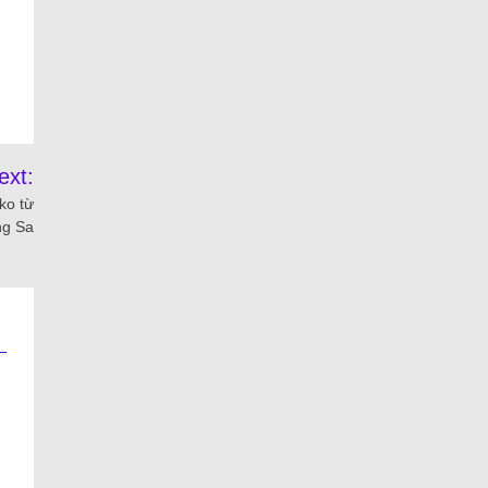
ext:
ko từ
ng Sa