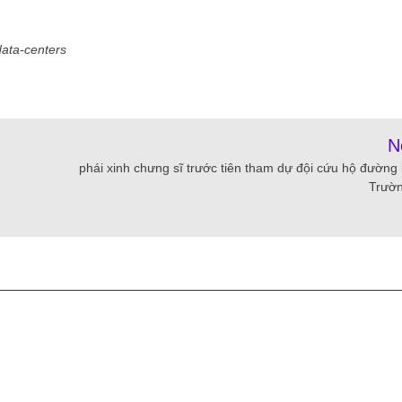
data-centers
N
g
phái xinh chưng sĩ trước tiên tham dự đội cứu hộ đường 
Trườ