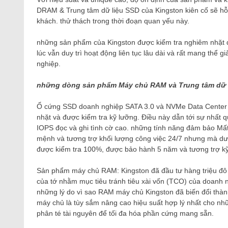
DRAM & Trung tâm dữ liệu SSD của Kingston kiên cố sẽ hỗ 
khách. thử thách trong thời đoạn quan yếu này.
những sản phẩm của Kingston được kiểm tra nghiêm nhặt để
lúc vẫn duy trì hoạt động liên tục lâu dài và rất mang thể
nghiệp.
những dòng sản phẩm Máy chủ RAM và Trung tâm dữ l
Ổ cứng SSD doanh nghiệp SATA 3.0 và NVMe Data Center (
nhặt và được kiểm tra kỹ lưỡng. Điều này dẫn tới sự nhất 
IOPS đọc và ghi tình cờ cao. những tính năng đảm bảo Mất 
mệnh và tương trợ khối lượng công việc 24/7 nhưng mà d
được kiểm tra 100%, được bảo hành 5 năm và tương trợ kỹ 
Sản phẩm máy chủ RAM: Kingston đã đầu tư hàng triệu đô 
của tớ nhằm mục tiêu tránh tiêu xài vốn (TCO) của doanh ng
những lý do vì sao RAM máy chủ Kingston đã biến đổi thành
máy chủ là tùy sắm nâng cao hiệu suất hợp lý nhất cho nh
phân té tài nguyên để tối đa hóa phần cứng mang sẵn.