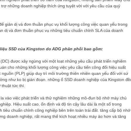
trợ những doanh nghiệp thích ứng tuyệt vời với yêu cầu của quý
 giản dị và đơn thuần phục vụ khối lượng công việc quan yếu trong
 giản dị và đơn thuần phục vụ những tiêu chuẩn chỉnh SLA của doanh
iệu SSD của Kingston do ADG phân phối bao gồm:
DC) được xây ngừng với một loạt những yêu cầu phát triển nghiêm
quán cho những khối lượng công việc yêu cầu tiến công đổi hiệu suất
nguồn (PLP) giúp duy trì môi trường thiên nhiên quan yếu đối với sứ
ường như ko bị gián đoạn. những ổ SSD doanh nghiệp của Kingston đề
thuật tức thì.
la vào việc phát triển và thử nghiệm những mô-đun bộ nhớ máy chủ
hiệp. Hiệu suất cao, ổn định và độ tin cậy lâu dài là một số trong
 tiêu chuẩn chỉnh công nghiệp bên trên toàn trái đất. tăng cấp bộ nhớ
ững doanh nghiệp, rất mang thể kích hoạt nhiều máy ảo hơn và tăng