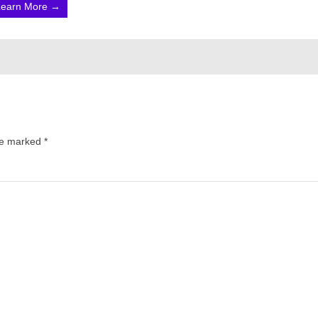
Learn More →
are marked
*