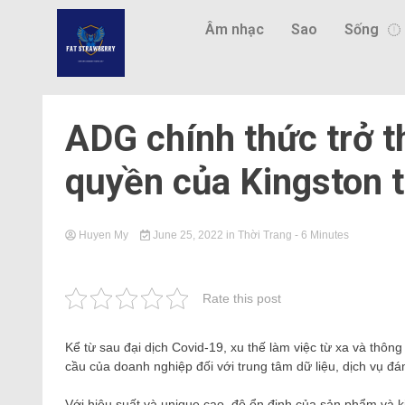
Âm nhạc
Sao
Sống
ADG chính thức trở t
quyền của Kingston t
Huyen My
June 25, 2022
in
Thời Trang
- 6 Minutes
Rate this post
Kể từ sau đại dịch Covid-19, xu thế làm việc từ xa và thô
cầu của doanh nghiệp đối với trung tâm dữ liệu, dịch vụ đá
Với hiệu suất và unique cao, độ ổn định của sản phẩm và