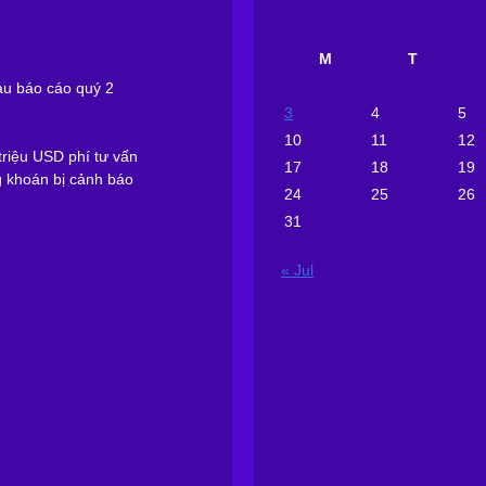
M
T
sau báo cáo quý 2
3
4
5
10
11
12
riệu USD phí tư vấn
17
18
19
g khoán bị cảnh báo
24
25
26
31
« Jul