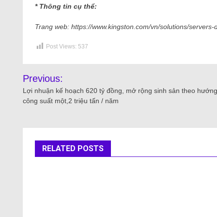
* Thông tin cụ thể:
Trang web: https://www.kingston.com/vn/solutions/servers-
Post Views:
537
Previous:
Lợi nhuận kế hoạch 620 tỷ đồng, mở rộng sinh sản theo hướn
công suất một,2 triệu tấn / năm
RELATED POSTS