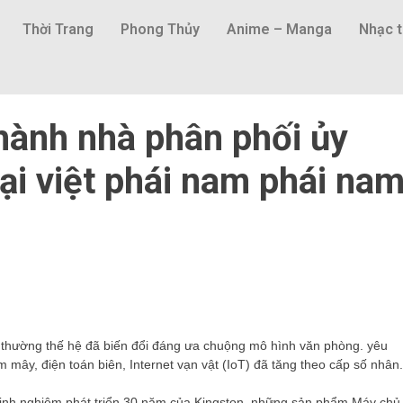
Thời Trang
Phong Thủy
Anime – Manga
Nhạc t
hành nhà phân phối ủy
ại việt phái nam phái na
ng thường thế hệ đã biến đổi đáng ưa chuộng mô hình văn phòng. yêu
m mây, điện toán biên, Internet vạn vật (IoT) đã tăng theo cấp số nhân.
 kinh nghiệm phát triển 30 năm của Kingston, những sản phẩm Máy chủ