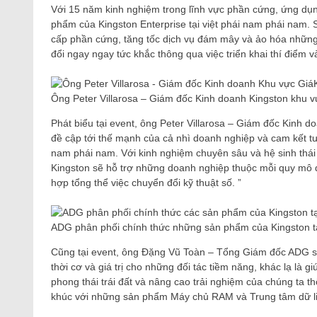
Với 15 năm kinh nghiệm trong lĩnh vực phần cứng, ứng dụn
phẩm của Kingston Enterprise tại việt phái nam phái nam.
cấp phần cứng, tăng tốc dịch vụ đám mây và ảo hóa những
đổi ngay ngay tức khắc thông qua việc triển khai thí điểm 
Ông Peter Villarosa – Giám đốc Kinh doanh Kingston khu v
Phát biểu tại event, ông Peter Villarosa – Giám đốc Kinh 
đề cập tới thế mạnh của cả nhì doanh nghiệp và cam kết tươ
nam phái nam. Với kinh nghiệm chuyên sâu và hệ sinh thá
Kingston sẽ hỗ trợ những doanh nghiệp thuộc mỗi quy mô đạ
hợp tổng thể việc chuyển đổi kỹ thuật số. ”
ADG phân phối chính thức những sản phẩm của Kingston tạ
Cũng tại event, ông Đặng Vũ Toàn – Tổng Giám đốc ADG san 
thời cơ và giá trị cho những đối tác tiềm năng, khác lạ là
phong thái trái đất và nâng cao trải nghiệm của chúng ta th
khúc với những sản phẩm Máy chủ RAM và Trung tâm dữ li