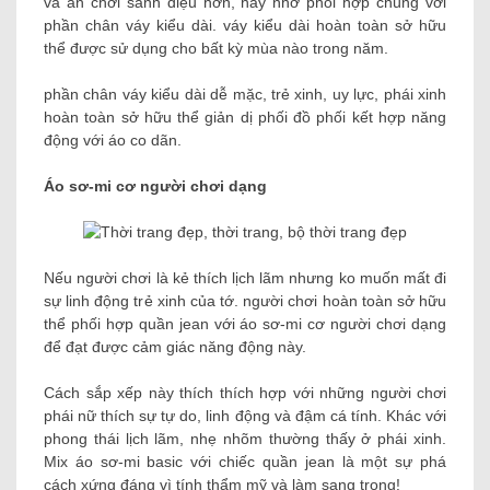
và ăn chơi sành điệu hơn, hãy nhớ phối hợp chúng với
phần chân váy kiểu dài. váy kiểu dài hoàn toàn sở hữu
thể được sử dụng cho bất kỳ mùa nào trong năm.
phần chân váy kiểu dài dễ mặc, trẻ xinh, uy lực, phái xinh
hoàn toàn sở hữu thể giản dị phối đồ phối kết hợp năng
động với áo co dãn.
Áo sơ-mi cơ người chơi dạng
Nếu người chơi là kẻ thích lịch lãm nhưng ko muốn mất đi
sự linh động trẻ xinh của tớ. người chơi hoàn toàn sở hữu
thể phối hợp quần jean với áo sơ-mi cơ người chơi dạng
để đạt được cảm giác năng động này.
Cách sắp xếp này thích thích hợp với những người chơi
phái nữ thích sự tự do, linh động và đậm cá tính. Khác với
phong thái lịch lãm, nhẹ nhõm thường thấy ở phái xinh.
Mix áo sơ-mi basic với chiếc quần jean là một sự phá
cách xứng đáng vì tính thẩm mỹ và làm sang trọng!