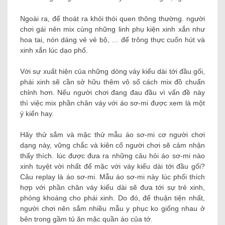
Ngoài ra, để thoát ra khỏi thói quen thông thường. người
chơi gái nên mix cùng những linh phụ kiện xinh xắn như
hoa tai, nón dáng vẻ vẻ bộ, … để trông thực cuốn hút và
xinh xắn lúc dạo phố.
Với sự xuất hiện của những dòng váy kiểu dài tới đầu gối,
phái xinh sẽ cần sở hữu thêm vô số cách mix đồ chuẩn
chỉnh hơn. Nếu người chơi đang đau đầu vì vấn đề này
thì việc mix phần chân váy với áo sơ-mi được xem là một
ý kiến ​​hay.
Hãy thử sắm và mặc thử mẫu áo sơ-mi cơ người chơi
dạng này, vững chắc và kiên cố người chơi sẽ cảm nhận
thấy thích. lúc được đưa ra những câu hỏi áo sơ-mi nào
xinh tuyệt vời nhất để mặc với váy kiểu dài tới đầu gối?
Câu replay là áo sơ-mi. Mẫu áo sơ-mi này lúc phối thích
hợp với phần chân váy kiểu dài sẽ đưa tới sự trẻ xinh,
phóng khoáng cho phái xinh. Do đó, để thuận tiện nhất,
người chơi nên sắm nhiều mẫu y phục ko giống nhau ở
bên trong gầm tủ ăn mặc quần áo của tớ.