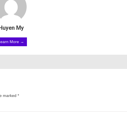
Huyen My
Learn More →
are marked
*