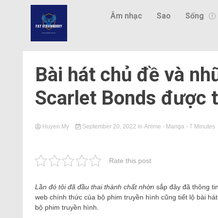
Âm nhạc
Sao
Sống
Bài hát chủ đề và nh
Scarlet Bonds được ti
Huyen My
September 20, 2022
in
Anime - Manga
- 7 Minutes
Rate this post
Lần đó tôi đã đầu thai thành chất nhờn
sắp đây đã thông tin
web chính thức của bộ phim truyền hình cũng tiết lộ bài h
bộ phim truyền hình.