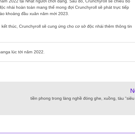
năm 2022 tại Nhật người chơi dạng. Sau đó, Crunchyroll sẽ chiếu bộ
 độc nhái hoàn toàn mang thể mong đợi Crunchyroll sẽ phát trực tiếp
ào khoảng đầu xuân năm mới 2023.
 kết thúc, Crunchyroll sẽ cung ứng cho cơ sở độc nhái thêm thông tin
manga lúc tới năm 2022.
N
tiền phong trong làng nghề đóng ghe, xuồng, tàu “siêu