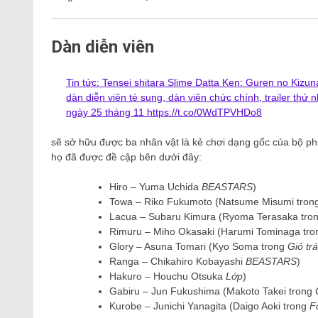
Dàn diễn viên
Tin tức: Tensei shitara Slime Datta Ken: Guren no Kizun
dàn diễn viên té sung, dàn viên chức chính, trailer thứ
ngày 25 tháng 11
https://t.co/0WdTPVHDo8
sẽ sở hữu được ba nhân vật là kẻ chơi dạng gốc của bộ phi
họ đã được đề cập bên dưới đây:
Hiro – Yuma Uchida
BEASTARS
)
Towa – Riko Fukumoto (Natsume Misumi tron
Lacua – Subaru Kimura (Ryoma Terasaka tro
Rimuru – Miho Okasaki (Harumi Tominaga tr
Glory – Asuna Tomari (Kyo Soma trong
Giỏ trá
Ranga – Chikahiro Kobayashi
BEASTARS
)
Hakuro – Houchu Otsuka
Lớp
)
Gabiru – Jun Fukushima (Makoto Takei trong
Kurobe – Junichi Yanagita (Daigo Aoki trong
F