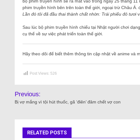
bộ phim truyền hình sẽ ra mắt vào trong ngày 25 tháng 11 
phim truyền hình bên trên toàn thế giới, ngoại trừ Châu Á.
Lần đó tôi đã đầu thai thành chất nhờn: Trái phiếu đỏ tươi
v
Sau lúc bộ phim truyền hình chiếu tại Nhật người chơi dạng
cụ thể về sự việc phát triển toàn thế giới.
Hãy theo dõi để biết thêm thông tin cập nhật về anime và 
Post Views:
526
Previous:
Bị vợ mắng vì tội hút thuốc, gã ‘điên’ đâm chết vợ con
RELATED POSTS