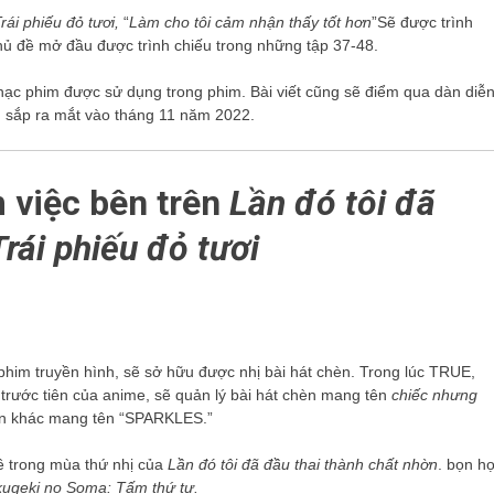
Trái phiếu đỏ tươi,
“
Làm cho tôi cảm nhận thấy tốt hơn
”Sẽ được trình
hủ đề mở đầu được trình chiếu trong những tập 37-48.
hạc phim được sử dụng trong phim. Bài viết cũng sẽ điểm qua dàn diễ
nh sắp ra mắt vào tháng 11 năm 2022.
m việc bên trên
Lần đó tôi đã
rái phiếu đỏ tươi
 phim truyền hình, sẽ sở hữu được nhị bài hát chèn. Trong lúc TRUE,
 trước tiên của anime, sẽ quản lý bài hát chèn mang tên
chiếc nhưng
n khác mang tên “SPARKLES.”
đề trong mùa thứ nhị của
Lần đó tôi đã đầu thai thành chất nhờn
. bọn h
kugeki no Soma
: Tấm thứ tư.