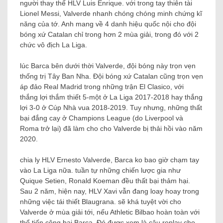
người thay thế HLV Luis Enrique. với trong tay thiên tài
Lionel Messi, Valverde nhanh chóng chóng minh chứng kĩ
năng của tớ. Anh mang về 4 danh hiệu quốc nội cho đội
bóng xứ Catalan chỉ trong hơn 2 mùa giải, trong đó với 2
chức vô địch La Liga.
lúc Barca bên dưới thời Valverde, đội bóng này trọn vẹn
thống trị Tây Ban Nha. Đội bóng xứ Catalan cũng trọn vẹn
áp đảo Real Madrid trong những trận El Clasico, với
thắng lợi thắm thiết 5-một ở La Liga 2017-2018 hay thắng
lợi 3-0 ở Cúp Nhà vua 2018-2019. Tuy nhưng, những thất
bại đắng cay ở Champions League (do Liverpool và
Roma trở lại) đã làm cho cho Valverde bị thải hồi vào năm
2020.
chia ly HLV Ernesto Valverde, Barca ko bao giờ chạm tay
vào La Liga nữa. tuần tự những chiến lược gia như
Quique Setien, Ronald Koeman đều thất bại thảm hại.
Sau 2 năm, hiện nay, HLV Xavi vẫn đang loay hoay trong
những việc tái thiết Blaugrana. sẽ khá tuyệt vời cho
Valverde ở mùa giải tới, nếu Athletic Bilbao hoàn toàn với
thể tiến công bại Barca. Đó được xem là câu replay cho