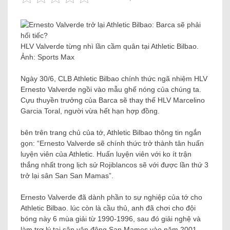
HLV Valverde từng nhì lần cầm quân tại Athletic Bilbao.
Ảnh: Sports Max
Ngày 30/6, CLB Athletic Bilbao chính thức ngã nhiệm HLV
Ernesto Valverde ngồi vào mẫu ghế nóng của chúng ta.
Cựu thuyền trưởng của Barca sẽ thay thế HLV Marcelino
Garcia Toral, người vừa hết hạn hợp đồng.
bên trên trang chủ của tớ, Athletic Bilbao thông tin ngắn
gọn: “Ernesto Valverde sẽ chính thức trở thành tân huấn
luyện viên của Athletic. Huấn luyện viên với ko ít trận
thắng nhất trong lịch sử Rojiblancos sẽ với được lần thứ 3
trở lại sân San San Mamas”.
Ernesto Valverde đã dành phần to sự nghiệp của tớ cho
Athletic Bilbao. lúc còn là cầu thủ, anh đã chơi cho đội
bóng này 6 mùa giải từ 1990-1996, sau đó giải nghệ và
làm trợ lý tại sân vận động San Mames vào năm 2001.