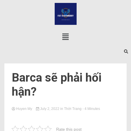
Barca sẽ phải hối
hận?
Huyen My
July 2, 2022
in
Thời Trang
- 4 Minutes
Rate this post