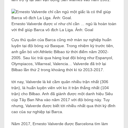
Ernesto Valverde được ví như chỉ cần … ngủ là hoàn toàn
với thể giúp Barca vô địch La Liga. Ảnh: Goal
Cựu thủ quân của Barca cũng mở màn sự nghiệp huấn
luyện tại đội bóng xứ Basque. Trong nhiệm kỳ trước tiên,
anh gắn bó với Athletic Bilbao từ thời điểm năm 2002-
2005. Sau lúc trải qua hàng loạt đội bóng như Espanyol,
Olympiacos, Villarreal, Valencia… Valverde đã trở lại
Bilbao lần thứ 2 trong khoảng thời kì từ 2013-2017.
tới nay, Valverde là kẻ cầm quân nhiều trận nhất (306
trận), là huấn luyện viên với ko ít trận thắng nhất (104
trận) cho Bilbao. Anh đã giành được một danh hiệu Siêu
cúp Tây Ban Nha vào năm 2017 với đội bóng này. Tuy
nhưng, Valverde được biết tới nhiều nhất qua thời kỳ đỉnh
cao của sự nghiệp tại Barca.
Năm 2017, Ernesto Valverde được Barcelona tìm làm