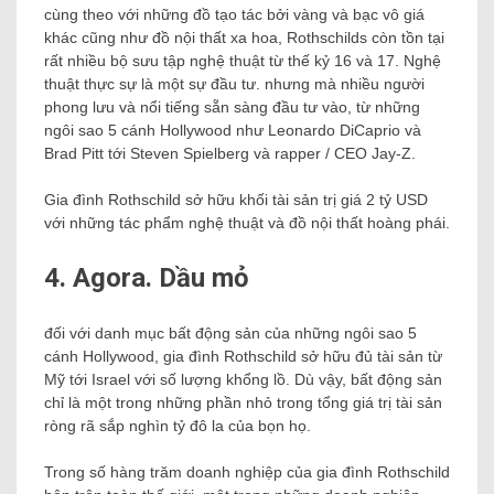
cùng theo với những đồ tạo tác bởi vàng và bạc vô giá
khác cũng như đồ nội thất xa hoa, Rothschilds còn tồn tại
rất nhiều bộ sưu tập nghệ thuật từ thế kỷ 16 và 17. Nghệ
thuật thực sự là một sự đầu tư. nhưng mà nhiều người
phong lưu và nổi tiếng sẵn sàng đầu tư vào, từ những
ngôi sao 5 cánh Hollywood như Leonardo DiCaprio và
Brad Pitt tới Steven Spielberg và rapper / CEO Jay-Z.
Gia đình Rothschild sở hữu khối tài sản trị giá 2 tỷ USD
với những tác phẩm nghệ thuật và đồ nội thất hoàng phái.
4. Agora. Dầu mỏ
đối với danh mục bất động sản của những ngôi sao 5
cánh Hollywood, gia đình Rothschild sở hữu đủ tài sản từ
Mỹ tới Israel với số lượng khổng lồ. Dù vậy, bất động sản
chỉ là một trong những phần nhỏ trong tổng giá trị tài sản
ròng rã sắp nghìn tỷ đô la của bọn họ.
Trong số hàng trăm doanh nghiệp của gia đình Rothschild