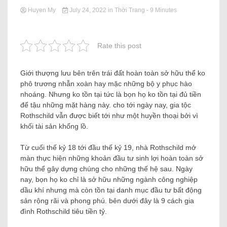
Huyen My
July 24, 2022
in
Thời Trang
- 9 Minutes
Rate this post
Giới thượng lưu bên trên trái đất hoàn toàn sở hữu thể ko
phô trương nhẫn xoàn hay mặc những bộ y phục hào
nhoáng. Nhưng ko tồn tại tức là bọn họ ko tồn tại đủ tiền
để tậu những mặt hàng này. cho tới ngày nay, gia tộc
Rothschild vẫn được biết tới như một huyền thoại bởi vì
khối tài sản khổng lồ.
Từ cuối thế kỷ 18 tới đầu thế kỷ 19, nhà Rothschild mở
màn thực hiện những khoản đầu tư sinh lợi hoàn toàn sở
hữu thể gây dựng chúng cho những thế hệ sau. Ngày
nay, bọn họ ko chỉ là sở hữu những ngành công nghiệp
dầu khí nhưng mà còn tồn tại danh mục đầu tư bất động
sản rộng rãi và phong phú. bên dưới đây là 9 cách gia
đình Rothschild tiêu tiền tỷ.