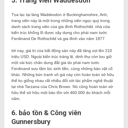
5. Trang viên Waddesdon
Tọa lạc tại làng Waddesdon ở Buckinghamshire, Anh,
trang viên này là một trong những viên ngọc quý trong
danh sách trang viên của gia đình Rothschild. nhà cửa
kiến ​​trúc khổng lồ được xây dựng cho phái nam tước
Ferdinand De Rothschild và gia đình vào năm 1877.
tới nay, giá trị của bất động sản này đã tăng vọt lên 210
triệu USD. Ngoài kiến ​​trúc tráng lệ, dinh thự còn lưu giữ
một vài bức chân dung đắt giá do phái nam tước
Ferdinand sưu tầm lúc sinh tiền, cùng những bảo vật cổ
khác. Những bức tranh vô giá này còn hoàn toàn sở hữu
thể ko giống nhau rất nhiều đối với tác phẩm nghệ thuật
tại nhà Tarzana của Chris Brown. Nó cũng hoàn toàn sở
hữu thể sở hữu một bảo tồn với 460.000 du khách mỗi
năm.
6. bảo tồn & Công viên
Gunnersbury