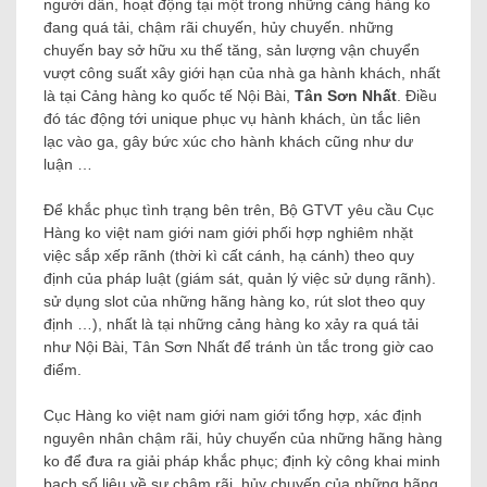
người dân, hoạt động tại một trong những cảng hàng ko
đang quá tải, chậm rãi chuyến, hủy chuyến. những
chuyến bay sở hữu xu thế tăng, sản lượng vận chuyển
vượt công suất xây giới hạn của nhà ga hành khách, nhất
là tại Cảng hàng ko quốc tế Nội Bài,
Tân Sơn Nhất
. Điều
đó tác động tới unique phục vụ hành khách, ùn tắc liên
lạc vào ga, gây bức xúc cho hành khách cũng như dư
luận …
Để khắc phục tình trạng bên trên, Bộ GTVT yêu cầu Cục
Hàng ko việt nam giới nam giới phối hợp nghiêm nhặt
việc sắp xếp rãnh (thời kì cất cánh, hạ cánh) theo quy
định của pháp luật (giám sát, quản lý việc sử dụng rãnh).
sử dụng slot của những hãng hàng ko, rút ​​slot theo quy
định …), nhất là tại những cảng hàng ko xảy ra quá tải
như Nội Bài, Tân Sơn Nhất để tránh ùn tắc trong giờ cao
điểm.
Cục Hàng ko việt nam giới nam giới tổng hợp, xác định
nguyên nhân chậm rãi, hủy chuyến của những hãng hàng
ko để đưa ra giải pháp khắc phục; định kỳ công khai minh
bạch số liệu về sự chậm rãi, hủy chuyến của những hãng