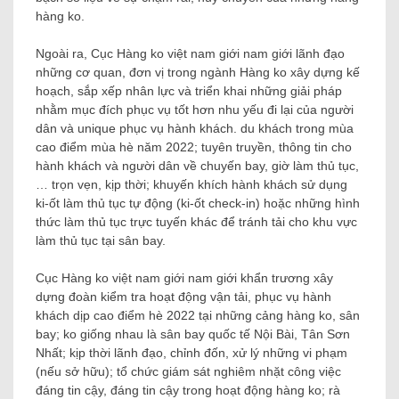
hàng ko.
Ngoài ra, Cục Hàng ko việt nam giới nam giới lãnh đạo
những cơ quan, đơn vị trong ngành Hàng ko xây dựng kế
hoạch, sắp xếp nhân lực và triển khai những giải pháp
nhằm mục đích phục vụ tốt hơn nhu yếu đi lại của người
dân và unique phục vụ hành khách. du khách trong mùa
cao điểm mùa hè năm 2022; tuyên truyền, thông tin cho
hành khách và người dân về chuyến bay, giờ làm thủ tục,
… trọn vẹn, kịp thời; khuyến khích hành khách sử dụng
ki-ốt làm thủ tục tự động (ki-ốt check-in) hoặc những hình
thức làm thủ tục trực tuyến khác để tránh tải cho khu vực
làm thủ tục tại sân bay.
Cục Hàng ko việt nam giới nam giới khẩn trương xây
dựng đoàn kiểm tra hoạt động vận tải, phục vụ hành
khách dịp cao điểm hè 2022 tại những cảng hàng ko, sân
bay; ko giống nhau là sân bay quốc tế Nội Bài, Tân Sơn
Nhất; kịp thời lãnh đạo, chỉnh đốn, xử lý những vi phạm
(nếu sở hữu); tổ chức giám sát nghiêm nhặt công việc
đáng tin cậy, đáng tin cậy trong hoạt động hàng ko; rà