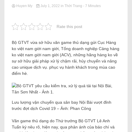
Huyen My
July 1, 2022
in
Thời Trang
- 7 Minutes
Rate this post
Bộ GTVT vừa sở hữu văn game thủ dạng gửi Cục Hàng
ko việt nam giới nam giới, Tổng doanh nghiệp Cảng hàng
ko việt nam giới nam giới (ACV), những hãng hàng ko về
sự sở hữu giải pháp xử lý chậm rãi, hủy chuyến và nâng
cao unique dịch vụ. phục vụ hành khách trong mùa cao
điểm hè.
Lưu lượng vận chuyển qua sân bay Nội Bài vượt đỉnh
trước đợt dịch Covid 19 – Ảnh: Phan Công
Văn game thủ dạng do Thứ trưởng Bộ GTVT Lê Anh
Tuấn ký nêu rõ, hiện nay, qua phản ánh của báo chí và