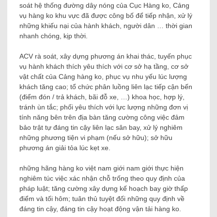
soát hệ thống đường dây nóng của Cục Hàng ko, Cảng
vụ hàng ko khu vực đã được công bố để tiếp nhận, xử lý
những khiếu nại của hành khách, người dân … thời gian
nhanh chóng, kịp thời.
ACV rà soát, xây dựng phương án khai thác, tuyến phục
vụ hành khách thích yêu thích với cơ sở hạ tầng, cơ sở
vật chất của Cảng hàng ko, phục vụ nhu yếu lúc lượng
khách tăng cao; tổ chức phân luồng liên lạc tiếp cận bến
(điểm đón / trả khách, bãi đỗ xe, …) khoa học, hợp lý,
tránh ùn tắc; phối yêu thích với lực lượng những đơn vị
tính năng bên trên địa bàn tăng cường công việc đảm
bảo trật tự đáng tin cậy liên lạc sân bay, xử lý nghiêm
những phương tiện vi phạm (nếu sở hữu); sở hữu
phương án giải tỏa lúc kẹt xe.
những hãng hàng ko việt nam giới nam giới thực hiện
nghiêm túc việc xác nhận chỗ trống theo quy định của
pháp luật; tăng cường xây dựng kế hoạch bay giờ thấp
điểm và tối hôm; tuân thủ tuyệt đối những quy định về
đáng tin cậy, đáng tin cậy hoạt động vận tải hàng ko.