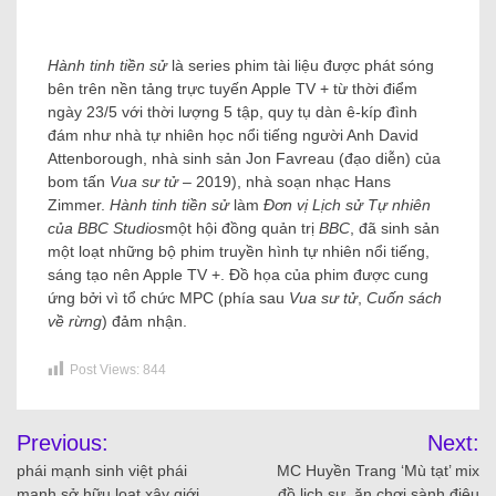
Hành tinh tiền sử
là series phim tài liệu được phát sóng
bên trên nền tảng trực tuyến Apple TV + từ thời điểm
ngày 23/5 với thời lượng 5 tập, quy tụ dàn ê-kíp đình
đám như nhà tự nhiên học nổi tiếng người Anh David
Attenborough, nhà sinh sản Jon Favreau (đạo diễn) của
bom tấn
Vua sư tử
– 2019), nhà soạn nhạc Hans
Zimmer.
Hành tinh tiền sử
làm
Đơn vị Lịch sử Tự nhiên
của BBC Studios
một hội đồng quản trị
BBC
, đã sinh sản
một loạt những bộ phim truyền hình tự nhiên nổi tiếng,
sáng tạo nên Apple TV +. Đồ họa của phim được cung
ứng bởi vì tổ chức MPC (phía sau
Vua sư tử
,
Cuốn sách
về rừng
) đảm nhận.
Post Views:
844
Previous:
Next:
phái mạnh sinh việt phái
MC Huyền Trang ‘Mù tạt’ mix
mạnh sở hữu loạt xây giới
đồ lịch sự, ăn chơi sành điệu