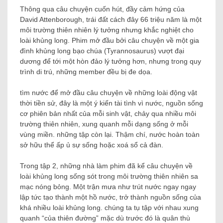
Thông qua câu chuyện cuốn hút, đầy cảm hứng của
David Attenborough, trái đất cách đây 66 triệu năm là một
môi trường thiên nhiên lý tưởng nhưng khắc nghiệt cho
loài khủng long. Phim mở đầu bởi câu chuyện về một gia
đình khủng long bạo chúa (Tyrannosaurus) vượt đại
dương để tới một hòn đảo lý tưởng hơn, nhưng trong quy
trình di trú, những member đều bị đe dọa.
tìm nước để mở đầu câu chuyện về những loài động vật
thời tiền sử, đây là một ý kiến tài tình vì nước, nguồn sống
cơ phiên bản nhất của mỗi sinh vật, chảy qua nhiều môi
trường thiên nhiên, xung quanh mỗi dạng sống ở mỗi
vùng miền. những tập còn lại. Thậm chí, nước hoàn toàn
sở hữu thể ấp ủ sự sống hoặc xoá sổ cả đàn.
Trong tập 2, những nhà làm phim đã kể câu chuyện về
loài khủng long sống sót trong môi trường thiên nhiên sa
mạc nóng bỏng. Một trận mưa như trút nước ngay ngay
lập tức tạo thành một hồ nước, trở thành nguồn sống của
khá nhiều loài khủng long. chúng ta tụ tập với nhau xung
quanh “của thiên đường” mặc dù trước đó là quân thù