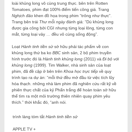
loài khủng long vô cùng trung thực. bên trên Rotten
Tomatoes, phim đạt 100% điểm tiến công giá. Trang
Nghịch đảo
khen đồ họa trong phim “trông như thực”.
Trang bên trái
Thư mỗi ngày
đánh giá: “Dù khủng long
được gia công bởi CGI nhưng từng loại lông, từng con
mắt, từng loại vảy … đều vô cùng sống động”.
Loạt
Hành tinh tiền sử
sở hữu phải tác phẩm về con
khủng long thứ ba ko
BBC
sinh sản, 2 bộ phim truyền
hình trước đó là
Hành tinh khủng long
(2011) và
Đi bộ với
khủng long
(1999). Tim Walker, nhà sinh sản của loạt
phim, đã đề cập ở bên trên
Khoa học trực tiếp
về quy
trình tạo ra dự án: “mỗi thứ đều mở đầu từ việc tích lũy
hóa thạch. những nhà làm phim đã nghiên cứu rất kỹ về
phiên thực chất của kỷ Phấn trắng để hoàn toàn sở hữu
thể tìm ra một môi trường thiên nhiên quay phim yêu
thích.” thời khắc đó, “anh nói.
trình làng tóm tắt
Hành tinh tiền sử
APPLE TV +