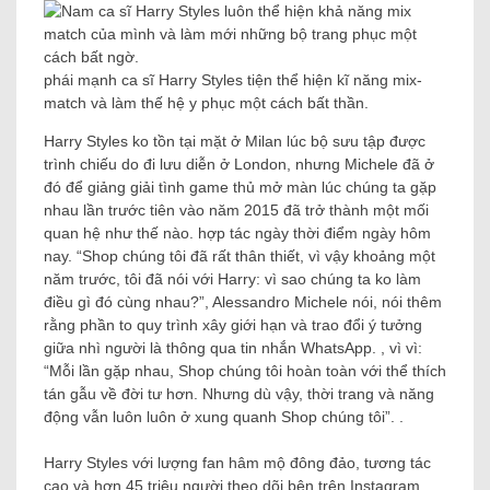
phái mạnh ca sĩ Harry Styles tiện thể hiện kĩ năng mix-
match và làm thế hệ y phục một cách bất thần.
Harry Styles ko tồn tại mặt ở Milan lúc bộ sưu tập được
trình chiếu do đi lưu diễn ở London, nhưng Michele đã ở
đó để giảng giải tình game thủ mở màn lúc chúng ta gặp
nhau lần trước tiên vào năm 2015 đã trở thành một mối
quan hệ như thế nào. hợp tác ngày thời điểm ngày hôm
nay. “Shop chúng tôi đã rất thân thiết, vì vậy khoảng một
năm trước, tôi đã nói với Harry: vì sao chúng ta ko làm
điều gì đó cùng nhau?”, Alessandro Michele nói, nói thêm
rằng phần to quy trình xây giới hạn và trao đổi ý tưởng
giữa nhì người là thông qua tin nhắn WhatsApp. , vì vì:
“Mỗi lần gặp nhau, Shop chúng tôi hoàn toàn với thể thích
tán gẫu về đời tư hơn. Nhưng dù vậy, thời trang và năng
động vẫn luôn luôn ở xung quanh Shop chúng tôi”. .
Harry Styles với lượng fan hâm mộ đông đảo, tương tác
cao và hơn 45 triệu người theo dõi bên trên Instagram.