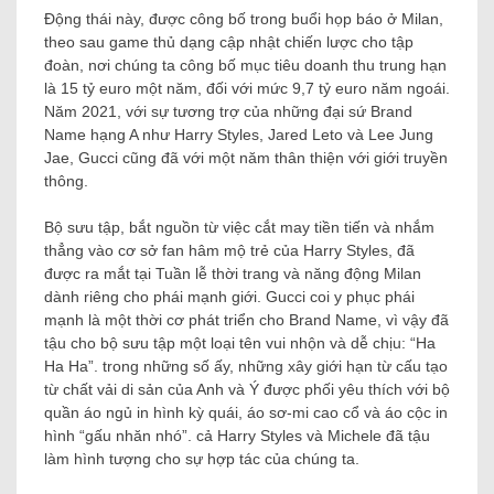
Động thái này, được công bố trong buổi họp báo ở Milan,
theo sau game thủ dạng cập nhật chiến lược cho tập
đoàn, nơi chúng ta công bố mục tiêu doanh thu trung hạn
là 15 tỷ euro một năm, đối với mức 9,7 tỷ euro năm ngoái.
Năm 2021, với sự tương trợ của những đại sứ Brand
Name hạng A như Harry Styles, Jared Leto và Lee Jung
Jae, Gucci cũng đã với một năm thân thiện với giới truyền
thông.
Bộ sưu tập, bắt nguồn từ việc cắt may tiền tiến và nhắm
thẳng vào cơ sở fan hâm mộ trẻ của Harry Styles, đã
được ra mắt tại Tuần lễ thời trang và năng động Milan
dành riêng cho phái mạnh giới. Gucci coi y phục phái
mạnh là một thời cơ phát triển cho Brand Name, vì vậy đã
tậu cho bộ sưu tập một loại tên vui nhộn và dễ chịu: “Ha
Ha Ha”. trong những số ấy, những xây giới hạn từ cấu tạo
từ chất vải di sản của Anh và Ý được phối yêu thích với bộ
quần áo ngủ in hình kỳ quái, áo sơ-mi cao cổ và áo cộc in
hình “gấu nhăn nhó”. cả Harry Styles và Michele đã tậu
làm hình tượng cho sự hợp tác của chúng ta.