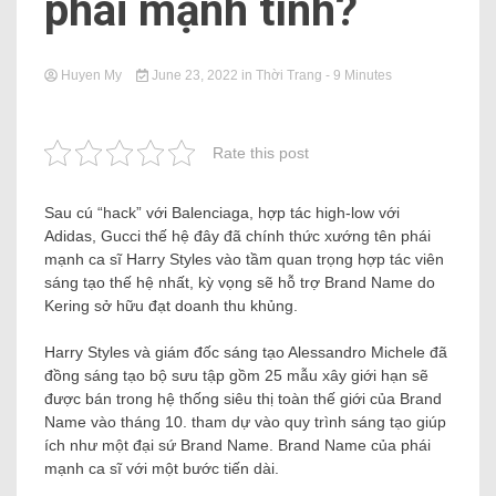
phái mạnh tính?
Huyen My
June 23, 2022
in
Thời Trang
- 9 Minutes
Rate this post
Sau cú “hack” với Balenciaga, hợp tác high-low với
Adidas, Gucci thế hệ đây đã chính thức xướng tên phái
mạnh ca sĩ Harry Styles vào tầm quan trọng hợp tác viên
sáng tạo thế hệ nhất, kỳ vọng sẽ hỗ trợ Brand Name do
Kering sở hữu đạt doanh thu khủng.
Harry Styles và giám đốc sáng tạo Alessandro Michele đã
đồng sáng tạo bộ sưu tập gồm 25 mẫu xây giới hạn sẽ
được bán trong hệ thống siêu thị toàn thế giới của Brand
Name vào tháng 10. tham dự vào quy trình sáng tạo giúp
ích như một đại sứ Brand Name. Brand Name của phái
mạnh ca sĩ với một bước tiến dài.