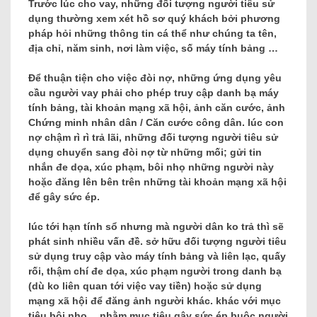
Trước lúc cho vay, những đối tượng người tiêu sử
dụng thường xem xét hồ sơ quý khách bởi phương
pháp hỏi những thông tin cá thể như chúng ta tên,
địa chỉ, năm sinh, nơi làm việc, số máy tính bảng …
Để thuận tiện cho việc đòi nợ, những ứng dụng yêu
cầu người vay phải cho phép truy cập danh bạ máy
tính bảng, tài khoản mạng xã hội, ảnh căn cước, ảnh
Chứng minh nhân dân / Căn cước công dân. lúc con
nợ chậm rì rì trả lãi, những đối tượng người tiêu sử
dụng chuyển sang đòi nợ từ những mối; gửi tin
nhắn đe dọa, xúc phạm, bôi nhọ những người này
hoặc đăng lên bên trên những tài khoản mạng xã hội
để gây sức ép.
lúc tới hạn tính sổ nhưng mà người dân ko trả thì sẽ
phát sinh nhiều vấn đề. sở hữu đối tượng người tiêu
sử dụng truy cập vào máy tính bảng và liên lạc, quấy
rối, thậm chí đe dọa, xúc phạm người trong danh bạ
(dù ko liên quan tới việc vay tiền) hoặc sử dụng
mạng xã hội để đăng ảnh người khác. khác với mục
tiêu bôi nhọ… nhằm mục tiêu gây sức ép buộc người