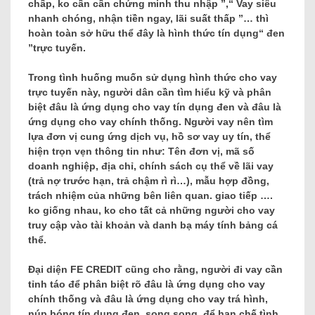
chấp, ko cần cần chứng minh thu nhập ”,“ Vay siêu
nhanh chóng, nhận tiền ngay, lãi suất thấp ”… thì
hoàn toàn sở hữu thể đây là hình thức tín dụng“ đen
”trực tuyến.
Trong tình huống muốn sử dụng hình thức cho vay
trực tuyến này, người dân cần tìm hiểu kỹ và phân
biệt đâu là ứng dụng cho vay tín dụng đen và đâu là
ứng dụng cho vay chính thống. Người vay nên tìm
lựa đơn vị cung ứng dịch vụ, hồ sơ vay uy tín, thể
hiện trọn vẹn thông tin như: Tên đơn vị, mã số
doanh nghiệp, địa chỉ, chính sách cụ thể về lãi vay
(trả nợ trước hạn, trả chậm rì rì…), mẫu hợp đồng,
trách nhiệm của những bên liên quan. giao tiếp ….
ko giống nhau, ko cho tất cả những người cho vay
truy cập vào tài khoản và danh bạ máy tính bảng cá
thể.
Đại diện FE CREDIT cũng cho rằng, người đi vay cần
tỉnh táo để phân biệt rõ đâu là ứng dụng cho vay
chính thống và đâu là ứng dụng cho vay trá hình,
núp bóng tín dụng đen. song song, để hạn chế tình