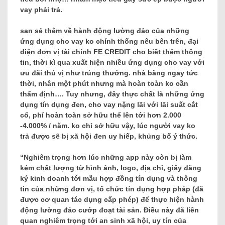
vay phải trả.
san sẻ thêm về hành động lường đảo của những
ứng dụng cho vay ko chính thống nêu bên trên, đại
diện đơn vị tài chính FE CREDIT cho biết thêm thông
tin, thời kì qua xuất hiện nhiều ứng dụng cho vay với
ưu đãi thú vị như trúng thưởng. nhà băng ngay tức
thời, nhân một phút nhưng mà hoàn toàn ko cần
thẩm định…. Tuy nhưng, đây thực chất là những ứng
dụng tín dụng đen, cho vay nặng lãi với lãi suất cắt
cổ, phí hoàn toàn sở hữu thể lên tới hơn 2.000
-4.000% / năm. ko chỉ sở hữu vậy, lúc người vay ko
trả được sẽ bị xã hội đen uy hiếp, khủng bố ý thức.
“Nghiêm trọng hơn lúc những app này còn bị làm
kém chất lượng từ hình ảnh, logo, địa chỉ, giấy đăng
ký kinh doanh tới mẫu hợp đồng tín dụng và thông
tin của những đơn vị, tổ chức tín dụng hợp pháp (đã
được cơ quan tác dụng cấp phép) để thực hiện hành
động lường đảo cướp đoạt tài sản. Điều này đã liên
quan nghiêm trọng tới an sinh xã hội, uy tín của