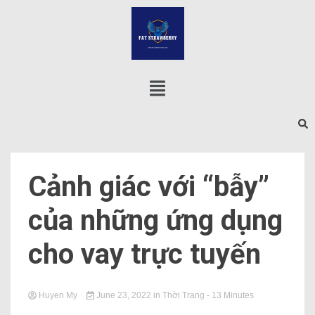
Cảnh giác với “bẫy”
của những ứng dụng
cho vay trực tuyến
Huyen My
June 23, 2022
in
Thời Trang
- 13 Minutes