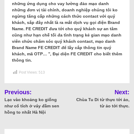
những ứng dụng cho vay lường đảo mạo danh
những đơn vị tài chính, doanh nghiệp chúng tôi ko
ngừng tăng cấp những cách thức contact với quý
khách, sắp đây nhất là ra mắt dịch vụ gọi điện Brand
Name. FE CREDIT đưa tới cho quý khách sự an tâm
cũng như hạn chế tối đa tình trạng kẻ gian mạo danh
viên chức chăm sóc quý khách contact, mạo danh
Brand Name FE CREDIT để lấy cắp thông tin quý
khách, mã OTP… ”
,
Đại diện FE CREDIT cho biết thêm
thông tin
.
Post Views:
513
Previous:
Next:
Lạc vào khoảng ko giống
Chùa Tu Di từ thực tới ảo,
như cổ tích ở váy đầm sen
từ ảo tới thực.
hồng to nhất Hà Nội