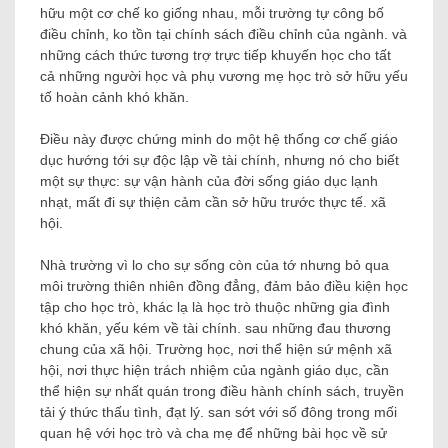
hữu một cơ chế ko giống nhau, mỗi trường tự công bố
điều chỉnh, ko tồn tại chính sách điều chỉnh của ngành. và
những cách thức tương trợ trực tiếp khuyến học cho tất
cả những người học và phụ vương mẹ học trò sở hữu yếu
tố hoàn cảnh khó khăn.
Điều này được chứng minh do một hệ thống cơ chế giáo
dục hướng tới sự độc lập về tài chính, nhưng nó cho biết
một sự thực: sự vận hành của đời sống giáo dục lạnh
nhạt, mất đi sự thiện cảm cần sở hữu trước thực tế. xã
hội.
Nhà trường vì lo cho sự sống còn của tớ nhưng bỏ qua
môi trường thiên nhiên đồng đẳng, đảm bảo điều kiện học
tập cho học trò, khác lạ là học trò thuộc những gia đình
khó khăn, yếu kém về tài chính. sau những đau thương
chung của xã hội. Trường học, nơi thể hiện sứ mệnh xã
hội, nơi thực hiện trách nhiệm của ngành giáo dục, cần
thể hiện sự nhất quán trong điều hành chính sách, truyền
tải ý thức thấu tình, đạt lý. san sớt với số đông trong mối
quan hệ với học trò và cha mẹ để những bài học về sử