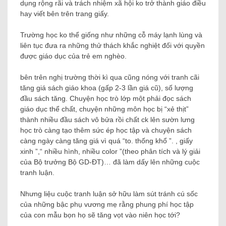
dụng rộng rãi và trách nhiệm xã hội ko trở thành giáo điều
hay viết bên trên trang giấy.
Trường học ko thể giống như những cỗ máy lạnh lùng và
liên tục đưa ra những thử thách khắc nghiệt đối với quyền
được giáo dục của trẻ em nghèo.
bên trên nghị trường thời kì qua cũng nóng với tranh cãi
tăng giá sách giáo khoa (gấp 2-3 lần giá cũ), số lượng
đầu sách tăng. Chuyện học trò lớp một phải đọc sách
giáo dục thể chất, chuyện những môn học bị “xẻ thịt”
thành nhiều đầu sách vô bửa rồi chất ck lên sườn lưng
học trò càng tạo thêm sức ép học tập và chuyện sách
càng ngày càng tăng giá vì quá “to. thống khổ ”. , giấy
xinh ”,“ nhiều hình, nhiều color ”(theo phân tích và lý giải
của Bộ trưởng Bộ GD-ĐT)… đã làm dấy lên những cuộc
tranh luận.
Nhưng liệu cuộc tranh luận sở hữu làm sút tránh cú sốc
của những bậc phụ vương mẹ rằng phung phí học tập
của con mẫu bọn họ sẽ tăng vọt vào niên học tới?