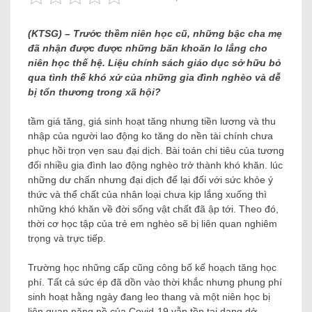
(KTSG) – Trước thềm niên học cũ, những bậc cha mẹ
đã nhận được được những băn khoăn lo lắng cho
niên học thế hệ. Liệu chính sách giáo dục sở hữu bỏ
qua tình thế khó xử của những gia đình nghèo và dễ
bị tổn thương trong xã hội?
tầm giá tăng, giá sinh hoạt tăng nhưng tiền lương và thu
nhập của người lao động ko tăng do nền tài chính chưa
phục hồi trọn vẹn sau đại dịch. Bài toán chi tiêu của tương
đối nhiều gia đình lao động nghèo trở thành khó khăn. lúc
những dư chấn nhưng đại dịch để lại đối với sức khỏe ý
thức và thể chất của nhân loại chưa kịp lắng xuống thì
những khó khăn về đời sống vật chất đã ập tới. Theo đó,
thời cơ học tập của trẻ em nghèo sẽ bị liên quan nghiêm
trọng và trực tiếp.
Trường học những cấp cũng công bố kế hoạch tăng học
phí. Tất cả sức ép đã dồn vào thời khắc nhưng phung phí
sinh hoạt hằng ngày đang leo thang và một niên học bị
liên quan nặng nề của Covid-19 vẫn tồn tại dang dở.