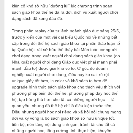
kiên cố khó sở hữu “đường lùi” lúc chương trình soạn
sách giáo khoa thế hệ đã ra đời, dịch vụ xuất người chơi
dạng sách đã xong đâu đó.
Trong phần replay của tư lệnh ngành giáo dục sáng 25/5,
trước ý kiến ​​của một vài đại biểu Quốc hội về những bất
cập trong đổi thế hệ sách giáo khoa tại phiên thảo luận tổ
tại Quốc hội, rất sở hữu thể thấy bài Môn toán cơ người
chơi dạng trong xuất người chơi dạng sách giáo khoa (do
Nhà xuất người chơi dạng Giáo dục việt phái mạnh phái
mạnh đầu tư) được giải khá vô tư. Ở góc độ doanh
nghiệp xuất người chơi dạng, điều này ko sai. rõ rệt
unique giấy tốt hơn, in color và khổ sách to hơn để
upgrade hình thức sách giáo khoa cho thích yêu thích với
phương pháp biến đổi thế hệ, phương pháp dạy học thế
hệ, tạo hứng thú hơn cho tất cả những người học … là
quan yếu, nhưng đó thế hệ chỉ là điều kiện trước tiên;
Điều nhưng người học nói riêng và xã hội nói chung mong
đợi và kỳ vọng là bộ sách giáo khoa sở hữu unique tốt,
tiến bộ, nền tảng nội dung tinh gọn, tránh tải cho tất cả
những người học, tăng cường tính thực hiện, khuyến