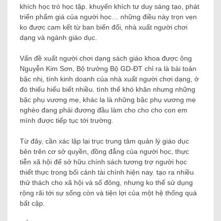
khích học trò học tập. khuyến khích tư duy sáng tạo, phát
triển phẩm giá của người học… những điều này trọn vẹn
ko được cam kết từ ban biến đổi, nhà xuất người chơi
dạng và ngành giáo dục.
Vấn đề xuất người chơi dạng sách giáo khoa được ông
Nguyễn Kim Sơn, Bộ trưởng Bộ GD-ĐT chỉ ra là bài toán
bậc nhị, tính kinh doanh của nhà xuất người chơi dạng, ở
đó thiếu hiểu biết nhiều. tình thế khó khăn nhưng những
bậc phụ vương mẹ, khác lạ là những bậc phụ vương mẹ
nghèo đang phải đương đầu làm cho cho cho con em
mình được tiếp tục tới trường.
Từ đây, cần xác lập lại trục trung tâm quản lý giáo dục
bên trên cơ sở quyền, đồng đẳng của người học, thực
tiễn xã hội để sở hữu chính sách tương trợ người học
thiết thực trong bối cảnh tài chính hiện nay. tạo ra nhiều
thử thách cho xã hội và số đông, nhưng ko thể sử dụng
rộng rãi tới sự sống còn và tiện lợi của một hệ thống quá
bất cập.