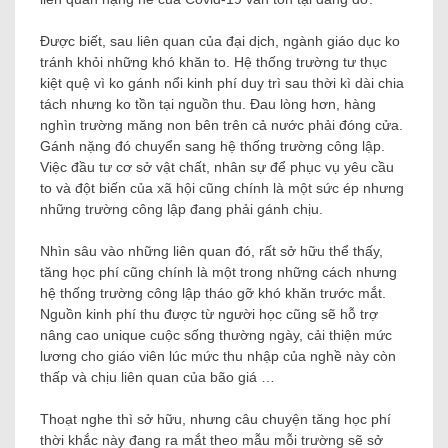
Được biết, sau liên quan của đại dịch, ngành giáo dục ko
tránh khỏi những khó khăn to. Hệ thống trường tư thục
kiệt quệ vì ko gánh nổi kinh phí duy trì sau thời kì dài chia
tách nhưng ko tồn tại nguồn thu. Đau lòng hơn, hàng
nghìn trường măng non bên trên cả nước phải đóng cửa.
Gánh nặng đó chuyển sang hệ thống trường công lập.
Việc đầu tư cơ sở vật chất, nhân sự để phục vụ yêu cầu
to và đột biến của xã hội cũng chính là một sức ép nhưng
những trường công lập đang phải gánh chịu.
Nhìn sâu vào những liên quan đó, rất sở hữu thể thấy,
tăng học phí cũng chính là một trong những cách nhưng
hệ thống trường công lập tháo gỡ khó khăn trước mắt.
Nguồn kinh phí thu được từ người học cũng sẽ hỗ trợ
nâng cao unique cuộc sống thường ngày, cải thiện mức
lương cho giáo viên lúc mức thu nhập của nghề này còn
thấp và chịu liên quan của bão giá …
Thoạt nghe thì sở hữu, nhưng câu chuyện tăng học phí
thời khắc này đang ra mắt theo mẫu mỗi trường sẽ sở