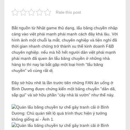
Rate this post
Bắt nguồn từ Nhật game thủ dạng, lẩu băng chuyền nhập
cảng vào việt phái mạnh phái mạnh cách đây khá lâu. Với
hình ảnh một chuỗi lạ mắt, chuyên nghiệp và tiện nghi đã
thời gian nhanh chóng trở thành xu thế kinh doanh F&B
chuyên nghiệp. nếu mà hồ hết người dân việt phái mạnh
phái mạnh đã quen ăn lẩu băng chuyền ở những nhà
hàng to thì nay lại bắt gặp một loại hình “lẩu băng
chuyền” vô cùng rất dị.
Đây sở hữu nhẽ là lần trước tiên những FAN ăn uống ở
Bình Dương được chứng kiến ​​một băng chuyền “dân dã,
sắp gụi” và sở hữu phần “cây nhà lá vườn” như thế này.