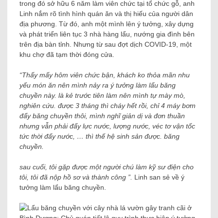
trong đó sở hữu 6 năm làm viên chức tại tổ chức gỗ, anh
Linh nắm rõ tình hình quán ăn và thị hiếu của người dân
địa phương. Từ đó, anh một mình lên ý tưởng, xây dựng
và phát triển liên tục 3 nhà hàng lẩu, nướng gia đình bên
trên địa bàn tỉnh. Nhưng từ sau đợt dịch COVID-19, một
khu chợ đã tạm thời đóng cửa.
“Thấy mấy hôm viên chức bận, khách ko thỏa mãn nhu
yếu món ăn nên mình nảy ra ý tưởng làm lẩu băng
chuyền này. là kẻ trước tiên làm nên mình tự mày mò,
nghiên cứu. được 3 tháng thì cháy hết rồi, chỉ 4 máy bơm
đẩy băng chuyền thôi, mình nghĩ giản dị và đơn thuần
nhưng vẫn phải đẩy lực nước, lượng nước, véc tơ vận tốc
tức thời đẩy nước, … thì thế hệ sinh sản được. băng
chuyền.
sau cuối, tôi gặp được một người chú làm kỹ sư điện cho
tôi, tôi đã nộp hồ sơ và thành công ”.
Linh san sẻ về ý
tưởng làm lẩu băng chuyền.