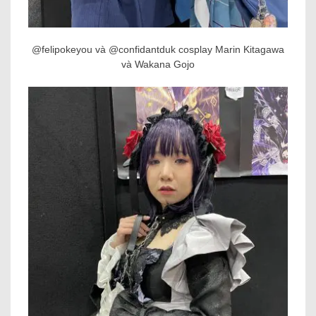
@felipokeyou và @confidantduk cosplay Marin Kitagawa
và Wakana Gojo