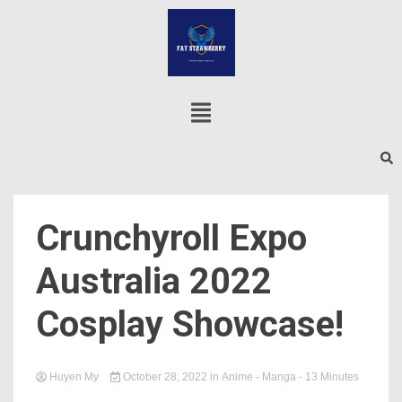
Crunchyroll Expo
Australia 2022
Cosplay Showcase!
Huyen My
October 28, 2022
in
Anime - Manga
- 13 Minutes