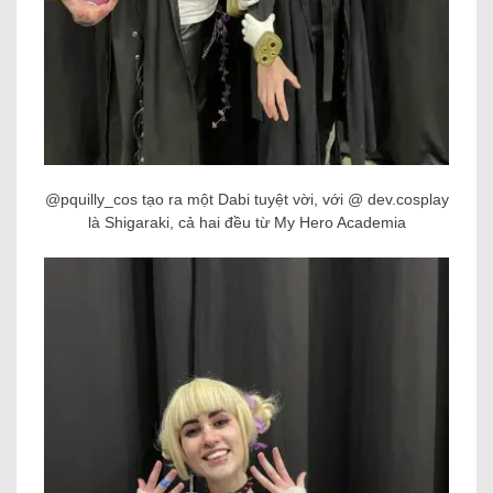
@pquilly_cos tạo ra một Dabi tuyệt vời, với @ dev.cosplay
là Shigaraki, cả hai đều từ My Hero Academia