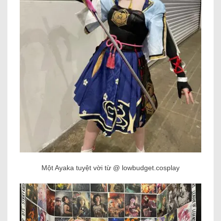
Một Ayaka tuyệt vời từ @ lowbudget.cosplay