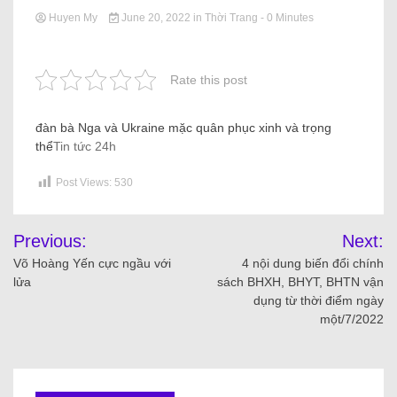
Huyen My
June 20, 2022
in
Thời Trang
- 0 Minutes
Rate this post
đàn bà Nga và Ukraine mặc quân phục xinh và trọng
thể
Tin tức 24h
Post Views:
530
Previous:
Next:
Võ Hoàng Yến cực ngầu với
4 nội dung biến đổi chính
lửa
sách BHXH, BHYT, BHTN vận
dụng từ thời điểm ngày
một/7/2022