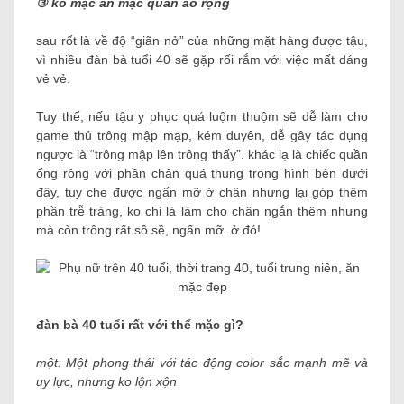
③ ko mặc ăn mặc quần áo rộng
sau rốt là về độ “giãn nở” của những mặt hàng được tậu,
vì nhiều đàn bà tuổi 40 sẽ gặp rối rắm với việc mất dáng
vẻ vẻ.
Tuy thế, nếu tậu y phục quá luộm thuộm sẽ dễ làm cho
game thủ trông mập mạp, kém duyên, dễ gây tác dụng
ngược là “trông mập lên trông thấy”. khác lạ là chiếc quần
ống rộng với phần chân quá thụng trong hình bên dưới
đây, tuy che được ngấn mỡ ở chân nhưng lại góp thêm
phần trễ tràng, ko chỉ là làm cho chân ngắn thêm nhưng
mà còn trông rất sồ sề, ngấn mỡ. ở đó!
đàn bà 40 tuổi rất với thể mặc gì?
một: Một phong thái với tác động color sắc mạnh mẽ và
uy lực, nhưng ko lộn xộn