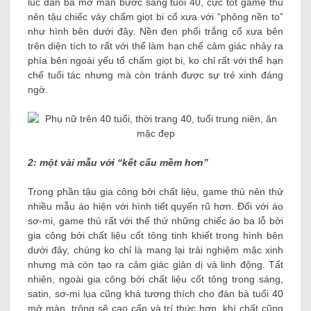
lúc đàn bà mở màn bước sang tuổi 40, cực tốt game thủ
nên tậu chiếc váy chấm giọt bi cổ xưa với “phông nền to”
như hình bên dưới đây. Nền đen phối trắng cổ xưa bên
trên diện tích to rất với thể làm hạn chế cảm giác nhảy ra
phía bên ngoài yếu tố chấm giọt bi, ko chỉ rất với thể hạn
chế tuổi tác nhưng mà còn tránh được sự trẻ xinh đáng
ngờ.
2: một vài mẫu với “kết cấu mềm hơn”
Trong phần tậu gia công bởi chất liệu, game thủ nên thử
nhiều mẫu áo hiện với hình tiết quyến rũ hơn. Đối với áo
sơ-mi, game thủ rất với thể thử những chiếc áo ba lỗ bởi
gia công bởi chất liệu cốt tông tinh khiết trong hình bên
dưới đây, chúng ko chỉ là mang lại trải nghiệm mặc xinh
nhưng mà còn tạo ra cảm giác giản dị và linh động. Tất
nhiên, ngoài gia công bởi chất liệu cốt tông trong sáng,
satin, sơ-mi lụa cũng khá tương thích cho đàn bà tuổi 40
mở màn, trông sẽ cao cấp và trí thức hơn, khí chất cũng