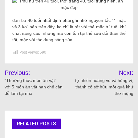
đàn bà 40 tuổi nhất định phải ghi nhớ nguyên tắc “4 mặc
và 3 ko” bên trên đây, ko chỉ là rất với thể mặc trí tuệ, khí
chất nâng cao, nhưng mà còn tồn tại thể sửa đổi thân thể
tốt, mặc với tác dụng sáng sủa!
Post Views:
590
Previous:
Next:
“Thưởng thức món ăn vặt”
tự nhiên hoang vu và hùng vĩ,
với 5 món ăn vặt hạn chế cân
thành cổ sở hữu một quá khứ
dễ làm tại nhà
thơ mộng
RELATED POSTS