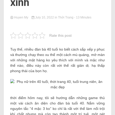
xinh
Huyen My
July 10, 2022
in
Thời Trang
- 13 Minutes
Rate this post
Tuy thế, nhiều đàn bà 40 tuổi ko biết cách sắp xếp y phục
và thường chạy theo xu thế một cách mù quáng, mở màn
với những mặt hàng ko yêu thích với mình và mặc như
thế nào, điều này còn rất với thể rất giản dị. hạ thấp
phong thái của bọn họ.
thời điểm hôm nay, tôi sẽ hướng dẫn những game thủ
một vài cách ăn diện cho đàn bà tuổi 40. Nắm vững
nguyên tắc “4 mặc 3 ko” ko chỉ là rất với thể làm nổi trội
khí chất nhưng mà còn tạo thành một trí tuệ, một nét