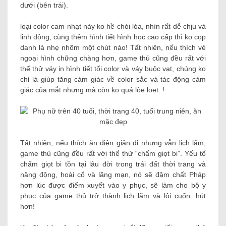
dưới (bên trái).
loại color cam nhạt này ko hề chói lóa, nhìn rất dễ chịu và
linh động, cùng thêm hình tiết hình học cao cấp thì ko cọp
danh là nhẹ nhõm một chút nào! Tất nhiên, nếu thích vẻ
ngoại hình chững chàng hơn, game thủ cũng đều rất với
thể thử váy in hình tiết tối color và váy buộc vạt, chúng ko
chỉ là giúp tăng cảm giác về color sắc và tác động cảm
giác của mắt nhưng mà còn ko quá lòe loẹt. !
Tất nhiên, nếu thích ăn diện giản dị nhưng vẫn lịch lãm,
game thủ cũng đều rất với thể thử “chấm giọt bi”. Yếu tố
chấm giọt bi tồn tại lâu đời trong trái đất thời trang và
năng động, hoài cổ và lãng mạn, nó sẽ đậm chất Pháp
hơn lúc được điểm xuyết vào y phục, sẽ làm cho bộ y
phục của game thủ trở thành lịch lãm và lôi cuốn. hút
hơn!