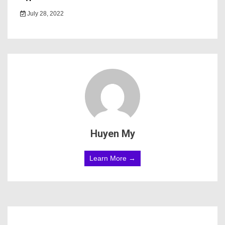
Tin mới
Coeur Mining hụt kỳ vọng lợi nhuận, cổ phiếu chịu áp lực
sau báo cáo quý 2
Điều gì sẽ quyết định xu hướng giá vàng thời gian tới?
Cổ phiếu châu Á tăng khi giá dầu hạ nhiệt
CXMT IPO 8,6 tỷ USD: Ngân hàng Trung Quốc thu hơn 41
triệu USD phí tư vấn
Hóa chất Đức Giang lên lộ trình khắc phục tình trạng chứng
khoán bị cảnh báo