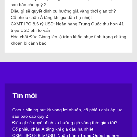
M
T
W
T
F
S
S
1
2
3
4
5
6
7
8
9
10
11
12
13
14
15
16
17
18
19
20
21
22
23
24
25
26
27
28
29
30
31
« Jul
Proudly powered by WordPress
|
Theme: WalkerPress by
WalkerWP
.