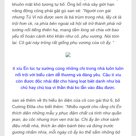
khuôn mặt khó tương tự bố. Ông bố nhà xây giới hạn
năng động cũng phải gật gù san sẻ:
“Người con gái
nhưng Tú Vi nói được xem là bà trùm trong nhà, lấy ck là
trội hơn ck, ra phía bên ngoài xã hội sẽ trở thành phái nữ
tướng nổi tiếng thiên hạ, mang tấm lòng sẻ chia với bao
yếu tố hoàn cảnh khó khăn như cô. phụ vương. Nói tóm
lại. Cô gái này trông rất giống phụ vương của cô ấy. “
tí xíu Én lúc tự sướng cùng những chị trong nhà luôn luôn
nổi trội với biểu cảm dễ thương và đáng yêu. Cậu tí xíu
còn được độc nhái đặt cho hàng loạt biệt danh như bà
chủ hay chủ toạ vì thần thái ko lẫn vào đâu được.
san sẻ thêm về thị hiếu ăn diện của cô con gái thứ 6, bố
Cường Đôla cho biết thêm:
“Nhiều người cho rằng chị Én
thích diện những mẫu y phục đậm chất cá tính như quần
jean, áo cộc nhưng trọn vẹn trái lại. Chị ấy ăn chơi sành
điệu nhất nhà, thích ăn diện bánh bèo và đứng trước
gương nhắm nhía, mỗi ngày cô ấy ko thể sắm những bộ