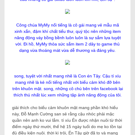
Công chúa MyMy nổi tiếng là cô gái mang vẻ mẫu mã
xinh xắn, đậm khí chất tiểu thư, quý tộc nên những item
năng động váy bồng bềnh luôn luôn là sự sắm lựa tuyệt
vời. Đi hồ, MyMy thỏa sức sắm item 2 dây to game thủ
dạng vừa thoáng mát vừa dễ thương và đáng yêu.
song, tuyệt vời nhất mang nhẽ là Con én Tây. Cậu tí xíu
mang nhẽ là kẻ nổi tiếng nhất với biểu cảm khó đỡ bên
trên khuôn mặt. song, những cô chú bên trên facebook lại
thích thú nhất lúc xem những tập ảnh năng động của tôi.
giải thích cho biểu cảm khuôn mặt mang phần khó hiểu
này, Đỗ Mạnh Cường san sẻ rằng cậu nhóc phải mặc
quần nên anh ko vui lắm. tí xíu Én được nhận nuôi từ thời
điểm ngày thứ mười, thế hệ 15 ngày tuổi do mẹ ko tồn tại
đủ điều kiện nuôi. thời kì trôi, Én Tây giờ đã to và mang