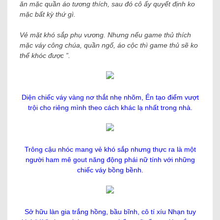
ăn mặc quần áo tương thích, sau đó cô ấy quyết định ko
mặc bất kỳ thứ gì.
Vẻ mặt khó sắp phụ vương. Nhưng nếu game thủ thích
mặc váy công chúa, quần ngố, áo cộc thì game thủ sẽ ko
thể khóc được ”.
Diện chiếc váy vàng nơ thắt nhẹ nhõm, Én tạo điểm vượt
trội cho riêng mình theo cách khác lạ nhất trong nhà.
Trông cậu nhóc mang vẻ khó sắp nhưng thực ra là một
người ham mê gout năng động phái nữ tính với những
chiếc váy bồng bềnh.
Sở hữu làn gia trắng hồng, bầu bĩnh, cô tí xíu Nhạn tuy