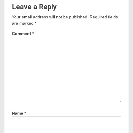
Tin mới
Coeur Mining hụt kỳ vọng lợi nhuận, cổ phiếu chịu áp lực
sau báo cáo quý 2
Điều gì sẽ quyết định xu hướng giá vàng thời gian tới?
Cổ phiếu châu Á tăng khi giá dầu hạ nhiệt
CXMT IPO 8,6 tỷ USD: Ngân hàng Trung Quốc thu hơn
41 triệu USD phí tư vấn
Hóa chất Đức Giang lên lộ trình khắc phục tình trạng
chứng khoán bị cảnh báo
Danh mục
Âm nhạc