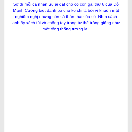
một xây giới hạn váy rất vừa lòng.
Post Views:
653
Previous:
Next:
đàn bà trung niên ko biết mặc
iPhone 14 Pro Max, dòng
xinh? Học cách ăn diện dễ
flagship được tăng cấp nhiều
chịu và thời trang và năng
nhất và thú vị nhất mùa thu
động như người mẫu chân
năm nay
dài 46 tuổi Nhật phiên bản
RELATED POSTS