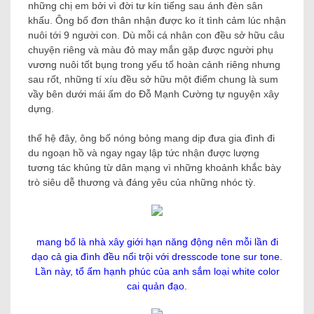
những chị em bởi vì đời tư kín tiếng sau ánh đèn sân
khấu. Ông bố đơn thân nhận được ko ít tình cảm lúc nhận
nuôi tới 9 người con. Dù mỗi cá nhân con đều sở hữu câu
chuyện riêng và màu đỏ may mắn gặp được người phụ
vương nuôi tốt bụng trong yếu tố hoàn cảnh riêng nhưng
sau rốt, những tí xíu đều sở hữu một điểm chung là sum
vầy bên dưới mái ấm do Đỗ Mạnh Cường tự nguyện xây
dựng.
thế hệ đây, ông bố nóng bỏng mang dịp đưa gia đình đi
du ngoạn hồ và ngay ngay lập tức nhận được lượng
tương tác khủng từ dân mạng vì những khoảnh khắc bày
trò siêu dễ thương và đáng yêu của những nhóc tỳ.
mang bố là nhà xây giới hạn năng động nên mỗi lần đi
dạo cả gia đình đều nổi trội với dresscode tone sur tone.
Lần này, tổ ấm hạnh phúc của anh sắm loại white color
cai quản đạo.