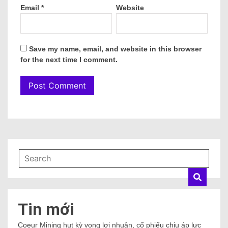
Ăn chơi
Anime – Manga
Cuộc sống
Đẹp
Nhạc hot
Nhạc mới
Nhạc trẻ
Phim hay
Phong Thủy
Sao
Sống
Thời Trang
Tin làm đẹp
Tin thời trang
Truyện hay
Uncategorized
August 2026