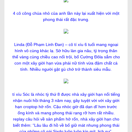
4 cô công chúa nhỏ của anh lần này lại xuất hiện với một
phong thái rất đặc trưng.
Linda (Đỗ Phạm Linh Đan) – cô tí xíu 6 tuổi mang ngoại
hình vô cùng khác lạ. Sở hữu làn gia nâu, tỷ trọng thân
thể vàng cùng chiều cao nổi trội, bố Cường Đôla sắm cho
con một xây giới hạn vừa phái nữ tính vừa đậm chất cá
tính. Nhiều người gật gù chớ trở thành siêu mẫu.
tí xíu Sóc là nhóc tỳ thứ 8 được nhà xây giới hạn nổi tiếng
nhận nuôi hồi tháng 3 năm nay, gây tuyệt vời với xây giới
hạn croptop hở rốn. Cậu nhóc giờ đã dạn dĩ hơn trước
ống kính và mang phong thái rạng rỡ hơn rất nhiều.
replay câu hỏi về sản phẩm hở rốn, nhà xây giới hạn cho
biết thêm: “Lâu lâu đi hồ về bố giữ mát nhưng phong thái
của những cô gái Sixdo luôn luôn kín mít, lịch sự”.