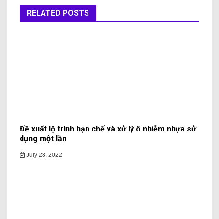
Huyen My
Learn More →
Leave a Reply
Your email address will not be published.
Required fields
are marked
*
Comment
*