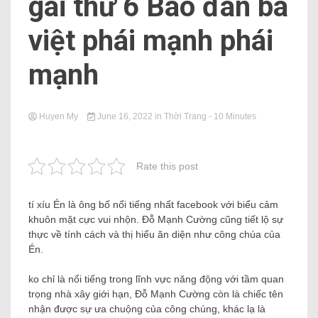
gái thứ 6 Báo đàn bà
việt phái mạnh phái
mạnh
Huyen My
June 16, 2022
in
Thời Trang
- 10 Minutes
Rate this post
tí xíu Én là ông bố nổi tiếng nhất facebook với biểu cảm
khuôn mặt cực vui nhộn. Đỗ Mạnh Cường cũng tiết lộ sự
thực về tính cách và thị hiếu ăn diện như công chúa của
Én.
ko chỉ là nổi tiếng trong lĩnh vực năng động với tầm quan
trọng nhà xây giới hạn, Đỗ Mạnh Cường còn là chiếc tên
nhận được sự ưa chuộng của công chúng, khác lạ là