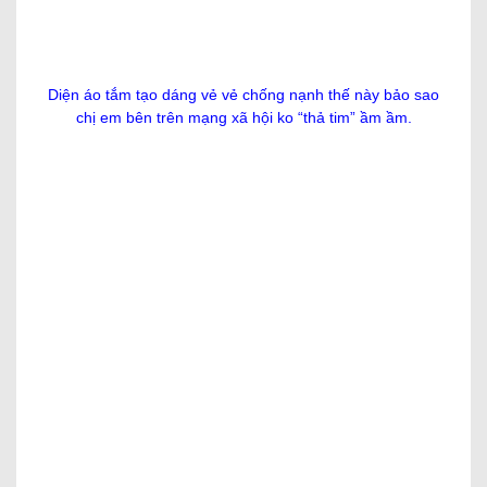
Đề xuất lộ trình hạn chế và xử lý ô nhiễm nhựa sử
dụng một lần
July 28, 2022
10+ Cách phối đồ phối kết ưng ý với chiếc quần
jean xinh, trẻ xinh tuyệt vời nhất