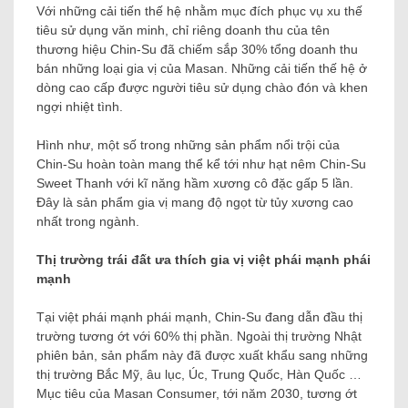
Với những cải tiến thế hệ nhằm mục đích phục vụ xu thế
tiêu sử dụng văn minh, chỉ riêng doanh thu của tên
thương hiệu Chin-Su đã chiếm sắp 30% tổng doanh thu
bán những loại gia vị của Masan. Những cải tiến thế hệ ở
dòng cao cấp được người tiêu sử dụng chào đón và khen
ngợi nhiệt tình.
Hình như, một số trong những sản phẩm nổi trội của
Chin-Su hoàn toàn mang thể kể tới như hạt nêm Chin-Su
Sweet Thanh với kĩ năng hầm xương cô đặc gấp 5 lần.
Đây là sản phẩm gia vị mang độ ngọt từ tủy xương cao
nhất trong ngành.
Thị trường trái đất ưa thích gia vị việt phái mạnh phái
mạnh
Tại việt phái mạnh phái mạnh, Chin-Su đang dẫn đầu thị
trường tương ớt với 60% thị phần. Ngoài thị trường Nhật
phiên bản, sản phẩm này đã được xuất khẩu sang những
thị trường Bắc Mỹ, âu lục, Úc, Trung Quốc, Hàn Quốc …
Mục tiêu của Masan Consumer, tới năm 2030, tương ớt