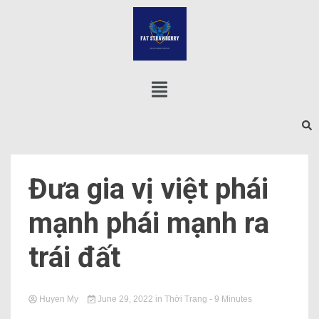
Đưa gia vị việt phái
mạnh phái mạnh ra
trái đất
Huyen My
June 29, 2022
in
Thời Trang
- 9 Minutes