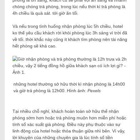
phòng là 8h sáng, khách cũ sẽ phải vội ăn sáng và nhanh
chóng chóng trả phòng, trong lúc nếu thời kì trả phòng là
4h chiều là quá sát. tới giờ ăn tối.
Và nếu trong tình huống nhận phòng lúc 5h chiều, hotel
ko thể yêu cầu khách rời khỏi phòng lúc 3h sáng vì trời đã
về tối. thời khắc này cũng ít khách tìm phòng nên tài năng
hết phòng sẽ khá cao.
những hotel thường sở hữu thời kì nhận phòng là 14h00
và giờ trả phòng là 12h00. Hình ảnh:
Pexels
Tại nhiều chỗ nghỉ, khách hoàn toàn sở hữu thể nhận
phòng sớm hơn hoặc trả phòng muộn hơn miễn phí hoặc
tính sổ xác suất giá phòng. Điều này phụ thuộc vào sự
linh động của hotel hoặc thỏa thuận giữa nhì bên. Vì vậy,
lời khuyên của những chuyên gia là lúc tính sổ tiền