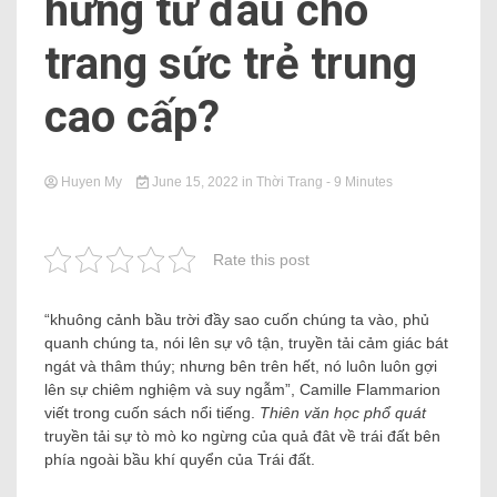
hứng từ đâu cho
trang sức trẻ trung
cao cấp?
Huyen My
June 15, 2022
in
Thời Trang
- 9 Minutes
Rate this post
“khuông cảnh bầu trời đầy sao cuốn chúng ta vào, phủ
quanh chúng ta, nói lên sự vô tận, truyền tải cảm giác bát
ngát và thâm thúy; nhưng bên trên hết, nó luôn luôn gợi
lên sự chiêm nghiệm và suy ngẫm”, Camille Flammarion
viết trong cuốn sách nổi tiếng.
Thiên văn học phổ quát
truyền tải sự tò mò ko ngừng của quả đât về trái đất bên
phía ngoài bầu khí quyển của Trái đất.