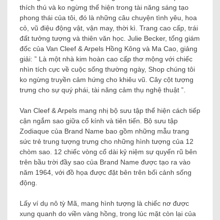
thích thú và ko ngừng thể hiện trong tài năng sáng tạo
phong thái của tôi, đó là những câu chuyện tình yêu, hoa
cỏ, vũ điệu động vật, vận may, thời kì. Trang cao cấp, trái
đất tưởng tượng và thiên văn học.
Julie Becker, tổng giám
đốc của Van Cleef & Arpels Hồng Kông và Ma Cao, giảng
giải: ” Là một nhà kim hoàn cao cấp thơ mộng với chiếc
nhìn tích cực về cuộc sống thường ngày, Shop chúng tôi
ko ngừng truyền cảm hứng cho khiêu vũ. Cây cột tượng
trưng cho sự quý phái, tài năng cảm thụ nghệ thuật ”.
Van Cleef & Arpels mang nhị bộ sưu tập thể hiện cách tiếp
cận ngắm sao giữa cổ kính và tiên tiến. Bộ sưu tập
Zodiaque của Brand Name bao gồm những mẫu trang
sức trẻ trung tượng trưng cho những hình tượng của 12
chòm sao. 12 chiếc vòng cổ dài kỷ niệm sự quyến rũ bên
trên bầu trời đầy sao của Brand Name được tạo ra vào
năm 1964, với đồ họa được đặt bên trên bối cảnh sống
động.
Lấy ví dụ nô tỳ Mã, mang hình tượng là chiếc nơ được
xung quanh do viền vàng hồng, trong lúc mặt còn lại của