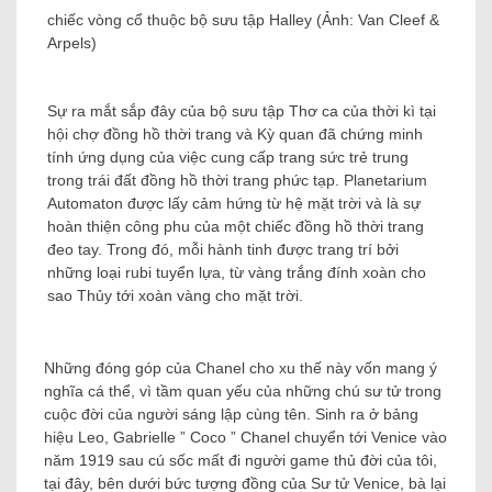
chiếc vòng cổ thuộc bộ sưu tập Halley (Ảnh: Van Cleef &
Arpels)
Sự ra mắt sắp đây của bộ sưu tập Thơ ca của thời kì tại
hội chợ đồng hồ thời trang và Kỳ quan đã chứng minh
tính ứng dụng của việc cung cấp trang sức trẻ trung
trong trái đất đồng hồ thời trang phức tạp. Planetarium
Automaton được lấy cảm hứng từ hệ mặt trời và là sự
hoàn thiện công phu của một chiếc đồng hồ thời trang
đeo tay. Trong đó, mỗi hành tinh được trang trí bởi
những loại rubi tuyển lựa, từ vàng trắng đính xoàn cho
sao Thủy tới xoàn vàng cho mặt trời.
Những đóng góp của Chanel cho xu thế này vốn mang ý
nghĩa cá thể, vì tầm quan yếu của những chú sư tử trong
cuộc đời của người sáng lập cùng tên. Sinh ra ở bảng
hiệu Leo, Gabrielle ” Coco ” Chanel chuyển tới Venice vào
năm 1919 sau cú sốc mất đi người game thủ đời của tôi,
tại đây, bên dưới bức tượng đồng của Sư tử Venice, bà lại