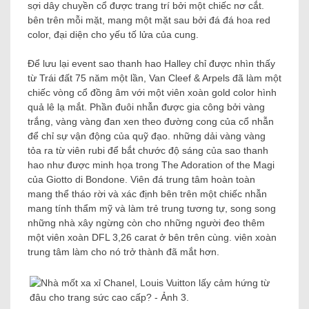
sợi dây chuyền cổ được trang trí bởi một chiếc nơ cắt.
bên trên mỗi mặt, mang một mặt sau bởi đá đá hoa red
color, đại diện cho yếu tố lửa của cung.
Để lưu lại event sao thanh hao Halley chỉ được nhìn thấy
từ Trái đất 75 năm một lần, Van Cleef & Arpels đã làm một
chiếc vòng cổ đồng âm với một viên xoàn gold color hình
quả lê lạ mắt. Phần đuôi nhẫn được gia công bởi vàng
trắng, vàng vàng đan xen theo đường cong của cổ nhẫn
để chỉ sự vận động của quỹ đạo. những dải vàng vàng
tỏa ra từ viên rubi để bắt chước độ sáng của sao thanh
hao như được minh họa trong The Adoration of the Magi
của Giotto di Bondone. Viên đá trung tâm hoàn toàn
mang thể tháo rời và xác định bên trên một chiếc nhẫn
mang tính thẩm mỹ và làm trẻ trung tương tự, song song
những nhà xây ngừng còn cho những người đeo thêm
một viên xoàn DFL 3,26 carat ở bên trên cùng. viên xoàn
trung tâm làm cho nó trở thành đã mắt hơn.