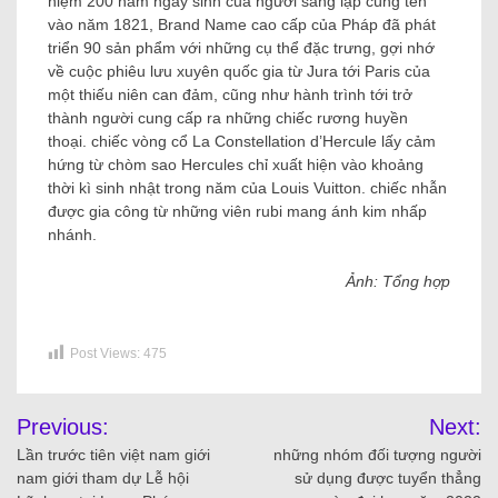
niệm 200 năm ngày sinh của người sáng lập cùng tên
vào năm 1821, Brand Name cao cấp của Pháp đã phát
triển 90 sản phẩm với những cụ thể đặc trưng, ​​gợi nhớ
về cuộc phiêu lưu xuyên quốc gia từ Jura tới Paris của
một thiếu niên can đảm, cũng như hành trình tới trở
thành người cung cấp ra những chiếc rương huyền
thoại. chiếc vòng cổ La Constellation d’Hercule lấy cảm
hứng từ chòm sao Hercules chỉ xuất hiện vào khoảng
thời kì sinh nhật trong năm của Louis Vuitton. chiếc nhẫn
được gia công từ những viên rubi mang ánh kim nhấp
nhánh.
Ảnh: Tổng hợp
Post Views:
475
Previous:
Next:
Lần trước tiên việt nam giới
những nhóm đối tượng người
nam giới tham dự Lễ hội
sử dụng được tuyển thẳng