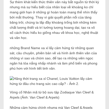
Sự thèm khát kiến ​​thức thiên văn này bắt nguồn từ thời kỳ
nhưng mà sự hiểu biết của nhân loại về khoảng ko chỉ
mang giới hạn ở những gì hoàn toàn mang thể nhìn thấy
bởi mắt thường. Thay vì giải quyết phần nổi của tảng
băng trôi, chúng ta lấp đầy khoảng trống bởi những kém
chất lượng thiết và trí tưởng tượng hoang dại, tạo ra vô
số cách thức hiểu ko giống nhau về khoa học, nghệ thuật
và văn học.
những Brand Name xa xỉ lấy cảm hứng từ những quan
sát, câu chuyện, phiên bản vẽ và hình ảnh thiên văn của
những vì sao và chòm sao, để tạo ra những viên ngọc
ngân hà tỏa nắng nhấp nhánh và làm phổ biến và phong
phú hơn với hình tiết tinh vân.
Vòng cổ Nhân mã từ bộ sưu tập Zodiaque Van Cleef &
Arpels (Ảnh: Van Cleef & Arpels)
Những cảm hứng chính nhưng mà Van Cleef & Arpels