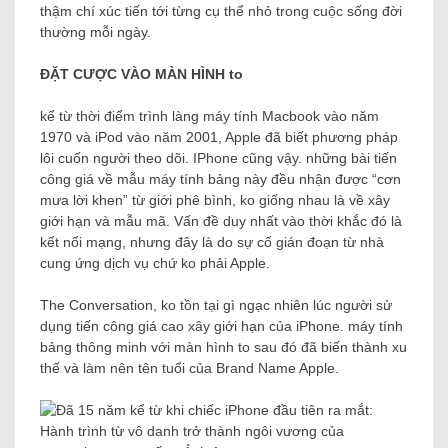
thậm chí xúc tiến tới từng cụ thể nhỏ trong cuộc sống đời
thường mỗi ngày.
ĐẶT CƯỢC VÀO MÀN HÌNH to
kể từ thời điểm trình làng máy tính Macbook vào năm
1970 và iPod vào năm 2001, Apple đã biết phương pháp
lôi cuốn người theo dõi. IPhone cũng vậy. những bài tiến
công giá về mẫu máy tính bảng này đều nhận được “cơn
mưa lời khen” từ giới phê bình, ko giống nhau là về xây
giới hạn và mẫu mã. Vấn đề duy nhất vào thời khắc đó là
kết nối mạng, nhưng đây là do sự cố gián đoạn từ nhà
cung ứng dịch vụ chứ ko phải Apple.
The Conversation, ko tồn tại gì ngạc nhiên lúc người sử
dụng tiến công giá cao xây giới hạn của iPhone. máy tính
bảng thông minh với màn hình to sau đó đã biến thành xu
thế và làm nên tên tuổi của Brand Name Apple.