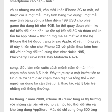
vô tư nhưng mà nói, vào thời khắc iPhone 2G ra mắt, nó
được coi là một mẫu máy tính bảng “vô dụng”. một mẫu
máy tính bảng với giá khởi điểm 499 USD cho phiên
game thủ dạng bộ nhớ 4GB, ko thể quay đoạn phim, ko
thể biến đổi hình nền, ko tồn tại kết nối 3G và thậm chí ko
tồn tại App Store – thứ nhưng mà sẽ mất ko ít thế hệ.
IPhone thế hệ được trang bị sau Apple. rõ rệt, những yếu
tố này khiến cho cho iPhone 2G với phần thua kém hơn
đối với những đối thủ cùng thời như Nokia N95,
Blackberry Curve 8300 hay Motorola RAZR.
song, điều làm nên cuộc cách mệnh nằm ở màn hình
chạm màn hình 3,5 inch. Đây thực sự là một bước tiến to
lúc đưa tới cảm giác chạm toàn diện và tổng thể – nơi
người sử dụng ko cần thiết phải thao tác vật lý bên trên
những nút thông thường.
tới tháng 7 năm 2008, iPhone 3G được tung ra thị trường
với những cải tiến về véc tơ vận tốc tức thời dữ liệu và
kho ứng dụng AppStore. Mặc dù chỉ cung ứng 500 ứng