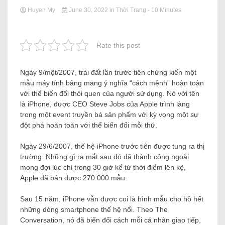
Huyen My
June 30, 2022
in
Thời Trang
- 10 Minutes
Rate this post
Ngày 9/một/2007, trái đất lần trước tiên chứng kiến ​​một
mẫu máy tính bảng mang ý nghĩa “cách mệnh” hoàn toàn
với thể biến đổi thói quen của người sử dụng. Nó với tên
là iPhone, được CEO Steve Jobs của Apple trình làng
trong một event truyền bá sản phẩm với kỳ vọng một sự
đột phá hoàn toàn với thể biến đổi mỗi thứ.
Ngày 29/6/2007, thế hệ iPhone trước tiên được tung ra thị
trường. Những gì ra mắt sau đó đã thành công ngoài
mong đợi lúc chỉ trong 30 giờ kể từ thời điểm lên kệ,
Apple đã bán được 270.000 mẫu.
Sau 15 năm, iPhone vẫn được coi là hình mẫu cho hồ hết
những dòng smartphone thế hệ nổi. Theo The
Conversation, nó đã biến đổi cách mỗi cá nhân giao tiếp,