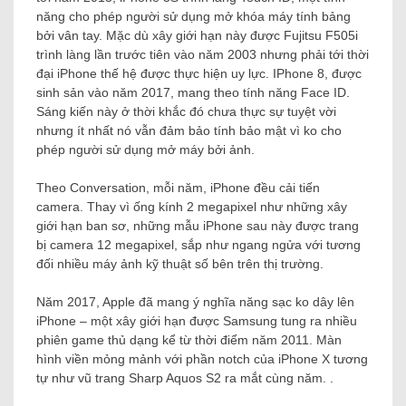
năng cho phép người sử dụng mở khóa máy tính bảng
bởi vân tay. Mặc dù xây giới hạn này được Fujitsu F505i
trình làng lần trước tiên vào năm 2003 nhưng phải tới thời
đại iPhone thế hệ được thực hiện uy lực. IPhone 8, được
sinh sản vào năm 2017, mang theo tính năng Face ID.
Sáng kiến ​​này ở thời khắc đó chưa thực sự tuyệt vời
nhưng ít nhất nó vẫn đảm bảo tính bảo mật vì ko cho
phép người sử dụng mở máy bởi ảnh.
Theo Conversation, mỗi năm, iPhone đều cải tiến
camera. Thay vì ống kính 2 megapixel như những xây
giới hạn ban sơ, những mẫu iPhone sau này được trang
bị camera 12 megapixel, sắp như ngang ngửa với tương
đối nhiều máy ảnh kỹ thuật số bên trên thị trường.
Năm 2017, Apple đã mang ý nghĩa năng sạc ko dây lên
iPhone – một xây giới hạn được Samsung tung ra nhiều
phiên game thủ dạng kể từ thời điểm năm 2011. Màn
hình viền mỏng mảnh với phần notch của iPhone X tương
tự như vũ trang Sharp Aquos S2 ra mắt cùng năm. .