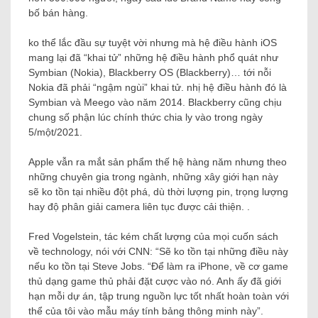
bố bán hàng.
ko thể lắc đầu sự tuyệt vời nhưng mà hệ điều hành iOS
mang lại đã “khai tử” những hệ điều hành phổ quát như
Symbian (Nokia), Blackberry OS (Blackberry)… tới nỗi
Nokia đã phải “ngậm ngùi” khai tử. nhị hệ điều hành đó là
Symbian và Meego vào năm 2014. Blackberry cũng chịu
chung số phận lúc chính thức chia ly vào trong ngày
5/một/2021.
Apple vẫn ra mắt sản phẩm thế hệ hàng năm nhưng theo
những chuyên gia trong ngành, những xây giới hạn này
sẽ ko tồn tại nhiều đột phá, dù thời lượng pin, trọng lượng
hay độ phân giải camera liên tục được cải thiện. .
Fred Vogelstein, tác kém chất lượng của mọi cuốn sách
về technology, nói với CNN: “Sẽ ko tồn tại những điều này
nếu ko tồn tại Steve Jobs. “Để làm ra iPhone, về cơ game
thủ dạng game thủ phải đặt cược vào nó. Anh ấy đã giới
hạn mỗi dự án, tập trung nguồn lực tốt nhất hoàn toàn với
thể của tôi vào mẫu máy tính bảng thông minh này”.