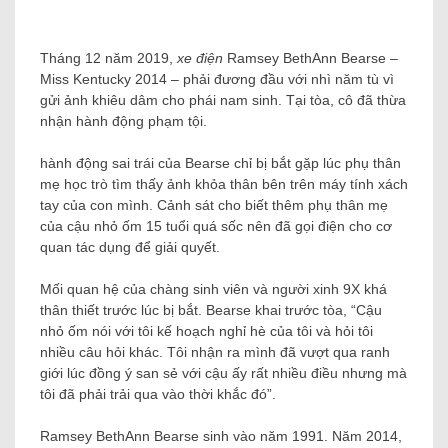
Tháng 12 năm 2019,
xe điện
Ramsey BethAnn Bearse –
Miss Kentucky 2014 – phải đương đầu với nhì năm tù vì
gửi ảnh khiêu dâm cho phái nam sinh. Tại tòa, cô đã thừa
nhận hành động phạm tội.
hành động sai trái của Bearse chỉ bị bắt gặp lúc phụ thân
mẹ học trò tìm thấy ảnh khỏa thân bên trên máy tính xách
tay của con mình. Cảnh sát cho biết thêm phụ thân mẹ
của cậu nhỏ ốm 15 tuổi quá sốc nên đã gọi điện cho cơ
quan tác dụng để giải quyết.
Mối quan hệ của chàng sinh viên và người xinh 9X khá
thân thiết trước lúc bị bắt. Bearse khai trước tòa, “Cậu
nhỏ ốm nói với tôi kế hoạch nghỉ hè của tôi và hỏi tôi
nhiều câu hỏi khác. Tôi nhận ra mình đã vượt qua ranh
giới lúc đồng ý san sẻ với cậu ấy rất nhiều điều nhưng mà
tôi đã phải trải qua vào thời khắc đó”.
Ramsey BethAnn Bearse sinh vào năm 1991. Năm 2014,