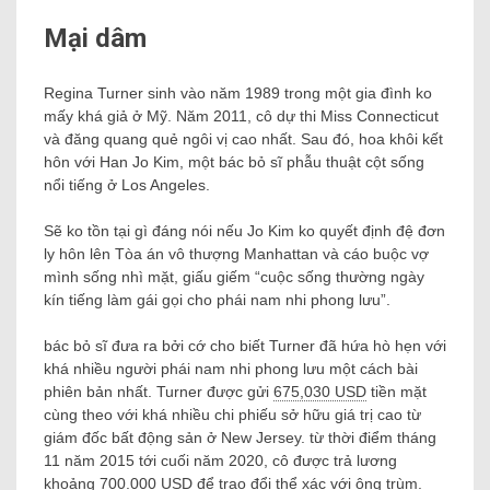
Mại dâm
Regina Turner sinh vào năm 1989 trong một gia đình ko
mấy khá giả ở Mỹ. Năm 2011, cô dự thi Miss Connecticut
và đăng quang quẻ ngôi vị cao nhất. Sau đó, hoa khôi kết
hôn với Han Jo Kim, một bác bỏ sĩ phẫu thuật cột sống
nổi tiếng ở Los Angeles.
Sẽ ko tồn tại gì đáng nói nếu Jo Kim ko quyết định đệ đơn
ly hôn lên Tòa án vô thượng Manhattan và cáo buộc vợ
mình sống nhì mặt, giấu giếm “cuộc sống thường ngày
kín tiếng làm gái gọi cho phái nam nhi phong lưu”.
bác bỏ sĩ đưa ra bởi cớ cho biết Turner đã hứa hò hẹn với
khá nhiều người phái nam nhi phong lưu một cách bài
phiên bản nhất. Turner được gửi
675,030 USD
tiền mặt
cùng theo với khá nhiều chi phiếu sở hữu giá trị cao từ
giám đốc bất động sản ở New Jersey. từ thời điểm tháng
11 năm 2015 tới cuối năm 2020, cô được trả lương
khoảng
700.000 USD
để trao đổi thể xác với ông trùm.