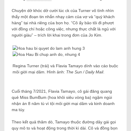
Chuyện dở khóc dở cười lúc ck của Turner vô tình nhìn
thấy một đoạn tin nhắn nhạy cảm của vợ và “quý khách
hàng” tại nhà riêng của bọn họ. “Cô ấy bảo tôi đi phượt
với đồng chí hoặc công việc, nhưng thực chất là ngủ với
người giàu” – trích lời khai trong đơn của Jo Kim.
Regina Turner (trái) và Flavia Tamayo dính vào cáo buộc
môi giới mại dâm. Hình ảnh:
The Sun / Daily Mail
.
Cuối tháng 7/2021, Flavia Tamayo, cô gái đăng quang
quẻ Miss BumBum (hoa khôi siêu vòng ba) ngậm ngùi
nhận án 8 năm tù vì tội môi giới mại dâm và kinh doanh
ma túy.
Theo kết quả thăm dò, Tamayo thuộc đường dây gái gọi
quy mô to và hoạt động trong thời kì dài. Cô và đồng bọn