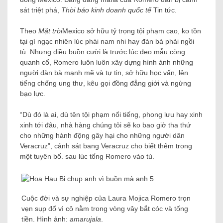
sát triệt phá,
Thời báo kinh doanh quốc tế
Tin tức.
Theo
Mặt trời
Mexico sở hữu tỷ trọng tội phạm cao, ko tồn
tại gì ngạc nhiên lúc phái nam nhi hay đàn bà phải ngồi
tù. Nhưng điều buồn cười là trước lúc đeo mẫu còng
quanh cổ, Romero luôn luôn xây dựng hình ảnh những
người đàn bà mạnh mẽ và tự tin, sở hữu học vấn, lên
tiếng chống ung thư, kêu gọi đồng đẳng giới và ngừng
bạo lực.
“Dù đó là ai, dù tên tội phạm nổi tiếng, phong lưu hay xinh
xinh tới đâu, nhà hàng chúng tôi sẽ ko bao giờ tha thứ
cho những hành động gây hại cho những người dân
Veracruz”, cảnh sát bang Veracruz cho biết thêm trong
một tuyên bố. sau lúc tống Romero vào tù.
Cuộc đời và sự nghiệp của Laura Mojica Romero trọn
vẹn sụp đổ vì cô nằm trong vòng vây bắt cóc và tống
tiền. Hình ảnh:
amarujala
.