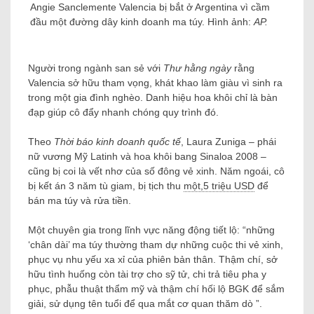
Angie Sanclemente Valencia bị bắt ở Argentina vì cầm
đầu một đường dây kinh doanh ma túy. Hình ảnh:
AP.
Người trong ngành san sẻ với
Thư hằng ngày
rằng
Valencia sở hữu tham vọng, khát khao làm giàu vì sinh ra
trong một gia đình nghèo. Danh hiệu hoa khôi chỉ là bàn
đạp giúp cô đẩy nhanh chóng quy trình đó.
Theo
Thời báo kinh doanh quốc tế
, Laura Zuniga – phái
nữ vương Mỹ Latinh và hoa khôi bang Sinaloa 2008 –
cũng bị coi là vết nhơ của số đông vẻ xinh. Năm ngoái, cô
bị kết án 3 năm tù giam, bị tịch thu
một,5 triệu USD
để
bán ma túy và rửa tiền.
Một chuyên gia trong lĩnh vực năng động tiết lộ: “những
‘chân dài’ ma túy thường tham dự những cuộc thi vẻ xinh,
phục vụ nhu yếu xa xỉ của phiên bản thân. Thậm chí, sở
hữu tình huống còn tài trợ cho sỹ tử, chi trả tiêu pha y
phục, phẫu thuật thẩm mỹ và thậm chí hối lộ BGK để sắm
giải, sử dụng tên tuổi để qua mắt cơ quan thăm dò ”.