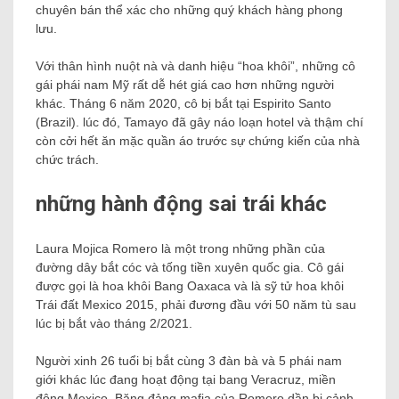
chuyên bán thể xác cho những quý khách hàng phong
lưu.
Với thân hình nuột nà và danh hiệu “hoa khôi”, những cô
gái phái nam Mỹ rất dễ hét giá cao hơn những người
khác. Tháng 6 năm 2020, cô bị bắt tại Espirito Santo
(Brazil). lúc đó, Tamayo đã gây náo loạn hotel và thậm chí
còn cởi hết ăn mặc quần áo trước sự chứng kiến ​​của nhà
chức trách.
những hành động sai trái khác
Laura Mojica Romero là một trong những phần của
đường dây bắt cóc và tống tiền xuyên quốc gia. Cô gái
được gọi là hoa khôi Bang Oaxaca và là sỹ tử hoa khôi
Trái đất Mexico 2015, phải đương đầu với 50 năm tù sau
lúc bị bắt vào tháng 2/2021.
Người xinh 26 tuổi bị bắt cùng 3 đàn bà và 5 phái nam
giới khác lúc đang hoạt động tại bang Veracruz, miền
đông Mexico. Băng đảng mafia của Romero dần bị cảnh