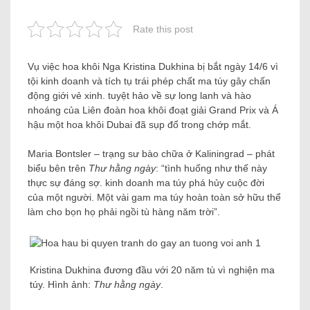
Rate this post
Vụ việc hoa khôi Nga Kristina Dukhina bị bắt ngày 14/6 vì
tội kinh doanh và tích tụ trái phép chất ma túy gây chấn
động giới vẻ xinh. tuyệt hảo về sự long lanh và hào
nhoáng của Liên đoàn hoa khôi đoạt giải Grand Prix và Á
hậu một hoa khôi Dubai đã sụp đổ trong chớp mắt.
Maria Bontsler – trạng sư bào chữa ở Kaliningrad – phát
biểu bên trên
Thư hằng ngày
: “tình huống như thế này
thực sự đáng sợ. kinh doanh ma túy phá hủy cuộc đời
của một người. Một vài gam ma túy hoàn toàn sở hữu thể
làm cho bọn họ phải ngồi tù hàng năm trời”.
Kristina Dukhina đương đầu với 20 năm tù vì nghiện ma
túy. Hình ảnh:
Thư hằng ngày
.