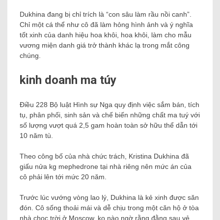
Dukhina đang bị chỉ trích là “con sâu làm rầu nồi canh”.
Chỉ một cá thể như cô đã làm hỏng hình ảnh và ý nghĩa
tốt xinh của danh hiệu hoa khôi, hoa khôi, làm cho mẫu
vương miện danh giá trở thành khác lạ trong mắt công
chúng.
kinh doanh ma túy
Điều 228 Bộ luật Hình sự Nga quy định việc sắm bán, tích
tụ, phân phối, sinh sản và chế biến những chất ma tuý với
số lượng vượt quá 2,5 gam hoàn toàn sở hữu thể dẫn tới
10 năm tù.
Theo công bố của nhà chức trách, Kristina Dukhina đã
giấu nửa kg mephedrone tại nhà riêng nên mức án của
cô phải lên tới mức 20 năm.
Trước lúc vướng vòng lao lý, Dukhina là kẻ xinh được săn
đón. Cô sống thoải mái và dễ chịu trong một căn hộ ở tòa
nhà chọc trời ở Moscow. ko nào ngờ rằng đằng sau vẻ