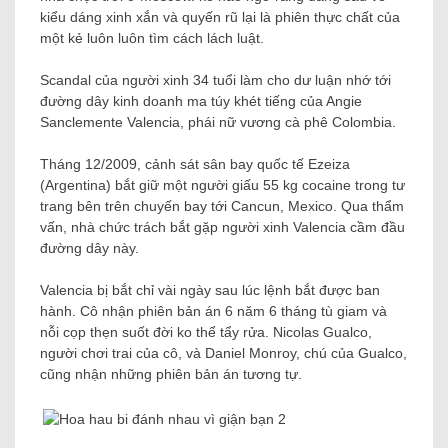
kiểu dáng xinh xắn và quyến rũ lại là phiên thực chất của
một kẻ luôn luôn tìm cách lách luật.
Scandal của người xinh 34 tuổi làm cho dư luận nhớ tới
đường dây kinh doanh ma túy khét tiếng của Angie
Sanclemente Valencia, phái nữ vương cà phê Colombia.
Tháng 12/2009, cảnh sát sân bay quốc tế Ezeiza
(Argentina) bắt giữ một người giấu 55 kg cocaine trong tư
trang bên trên chuyến bay tới Cancun, Mexico. Qua thẩm
vấn, nhà chức trách bắt gặp người xinh Valencia cầm đầu
đường dây này.
Valencia bị bắt chỉ vài ngày sau lúc lệnh bắt được ban
hành. Cô nhận phiên bản án 6 năm 6 tháng tù giam và
nỗi cọp thẹn suốt đời ko thể tẩy rửa. Nicolas Gualco,
người chơi trai của cô, và Daniel Monroy, chú của Gualco,
cũng nhận những phiên bản án tương tự.