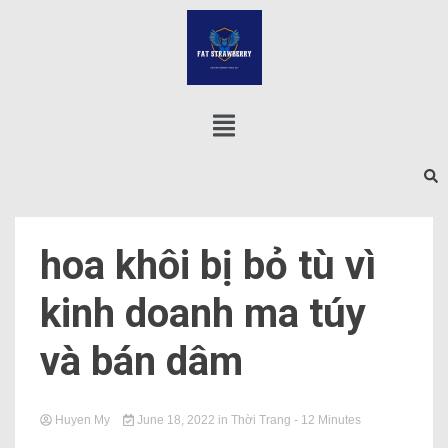
hoa khôi bị bỏ tù vì
kinh doanh ma túy
và bán dâm
Huyen My
June 18, 2022
in
Thời Trang
- 12 Minutes