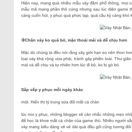
Hiện nay, mang quá nhiều mẫu váy đầm phổ thông, mọi c
mẫu mã mang phần thô cứng nhưng sau lúc diện game thủ
càng cuốn hút, y phục quá phức tạp, quá cầu kỳ càng khó 
③Chân váy ko quá bó, mặc thoải mái và dễ chịu hơn
Mặc dù chúng ta đều nói rằng xây giới hạn eo nên thon hơ
loại váy khá rộng vừa phải, tránh gây phiền toái. Thư gi
mái và dễ chịu và tự nhiên hơn lúc đi bộ, ko bị gò bó.
Sắp xếp y phục mỗi ngày khác
một. Hiển thị tỷ trọng sửa đổi mắt cá chân
lúc mix y phục, những blogger sẽ cân nhắc những mẹo nhỏ
để học là khoe mắt cá chân của game thủ. Nhiều người s
váy mang kiểu dáng vẻ vẻ dài quá đầu gối cũng tương đối 