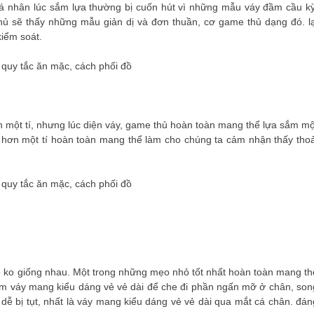
á nhân lúc sắm lựa thường bị cuốn hút vì những mẫu váy đầm cầu kỳ
 sẽ thấy những mẫu giản dị và đơn thuần, cơ game thủ dạng đó. lạ
kiểm soát.
n một tí, nhưng lúc diện váy, game thủ hoàn toàn mang thể lựa sắm mộ
ãn hơn một tí hoàn toàn mang thể làm cho chúng ta cảm nhận thấy thoả
 ko giống nhau. Một trong những mẹo nhỏ tốt nhất hoàn toàn mang th
ắm váy mang kiểu dáng vẻ vẻ dài để che đi phần ngấn mỡ ở chân, son
dễ bị tụt, nhất là váy mang kiểu dáng vẻ vẻ dài qua mắt cá chân. đán