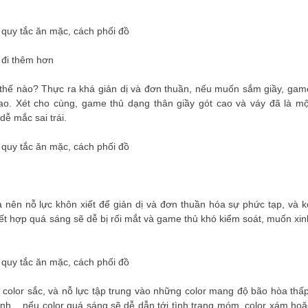
y đi thêm hơn
ư thế nào? Thực ra khá giản dị và đơn thuần, nếu muốn sắm giầy, gam
cao. Xét cho cùng, game thủ dạng thân giầy gót cao và váy đã là mộ
ễ mắc sai trái.
a nên nỗ lực khôn xiết để giản dị và đơn thuần hóa sự phức tạp, và k
 kết hợp quá sáng sẽ dễ bị rối mắt và game thủ khó kiểm soát, muốn xin
 color sắc, và nỗ lực tập trung vào những color mang độ bão hòa thấp
linh. , nếu color quá sáng sẽ dễ dẫn tới tình trạng móm. color xám hoặ