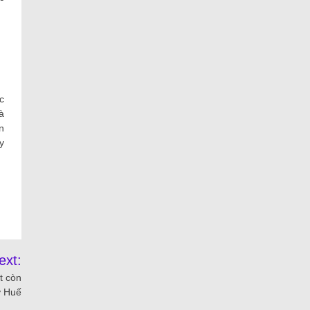
c
à
n
y
ext:
t còn
ở Huế