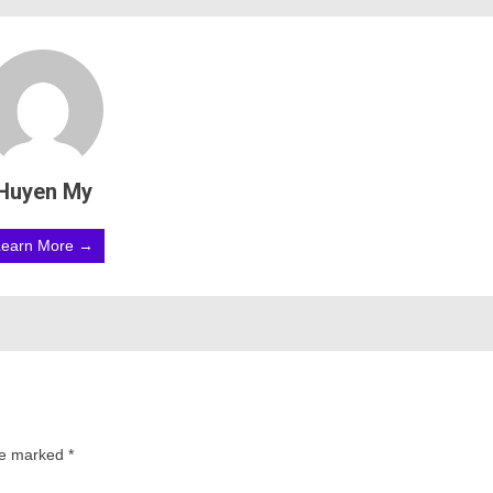
Huyen My
Learn More →
are marked
*