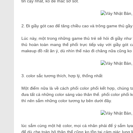
tin cậy nhất, ko dễ mắc sơ sót.
2. Đi giầy gót cao để tăng chiều cao và trông game thủ gầ
Lúc này, một trong những game thủ trẻ sẽ hỏi đi giầy nh
thủ hoàn toàn mang thể phối trực tiếp váy với giầy gót 
makeup đồ rất ăn ý, dù nhìn thế nào đi chăng nữa cũng ko d
3. color sắc tương thích, hợp lý, thống nhất
Một điểm nữa là về cách phối color phối kết hợp, chúng t
đưa tất cả những color sáng vào thân thể. phối color phối
thì nên sắm những color tương tự bên dưới đây.
lúc sắm cùng một hệ color, mọi cá nhân phải để ý sắm lựa
để dù che toàn bộ thân thể cũng ko tồn tại cảm giác lung 