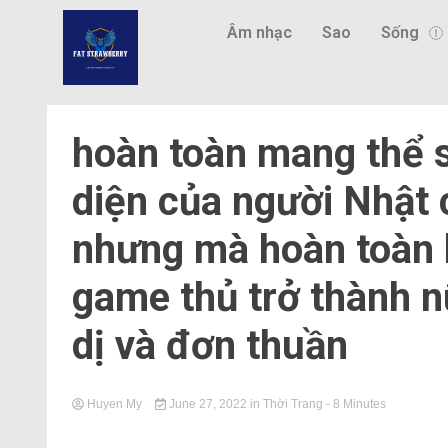
Âm nhạc
Sao
Sống
hoàn toàn mang thể s
diện của người Nhật 
nhưng mà hoàn toàn 
game thủ trở thành n
dị và đơn thuần
Huyen My
June 27, 2022
in
Thời Trang
- 8 Minutes