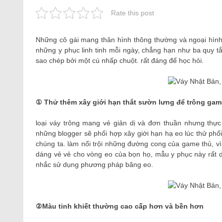
Rate this post
Những cô gái mang thân hình thông thường và ngoại hìn
những y phục linh tinh mỗi ngày, chẳng hạn như ba quy 
sao chép bởi một cú nhấp chuột. rất đáng để học hỏi.
① Thử thêm xây giới hạn thắt sườn lưng để trông gam
loại váy trông mang vẻ giản dị và đơn thuần nhưng thự
những blogger sẽ phối hợp xây giới hạn hạ eo lúc thử phối 
chúng ta. làm nổi trội những đường cong của game thủ, vì 
dáng vẻ vẻ cho vòng eo của bọn họ, mẫu y phục này rất 
nhắc sử dụng phương pháp băng eo.
②Màu tinh khiết thường cao cấp hơn và bền hơn