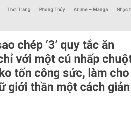
Thời Trang
Phong Thủy
Anime – Manga
Nhạc t
ao chép ‘3’ quy tắc ăn
chỉ với một cú nhấp chuộ
ko tốn công sức, làm cho
ữ giới thần một cách giản