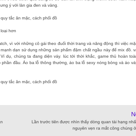
ng ý với làn gia đen và vàng.
 loại hơn
atch, vì với những cô gái theo đuổi thời trang và năng động thì việc mặ
hãy mạnh dạn sử dụng những sản phẩm đậm chất ngầu này để mix đồ. v
 Ví dụ, chúng ta đang diện váy. lúc tới thời khắc, game thủ hoàn toà
 phần đầu. Áo ba lỗ thông thường, áo ba lỗ sexy nóng bỏng và áo vá
N
ẫn
Lần trước tiên được nhìn thấy dòng quan tài hạng nhấ
nguyên vẹn ra mắt công chúng 