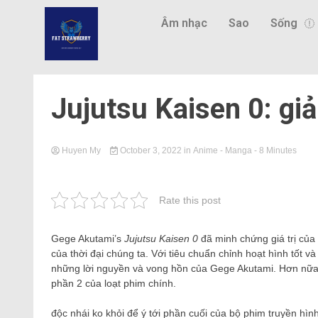
Âm nhạc
Sao
Sống
Jujutsu Kaisen 0: giả
Huyen My
October 3, 2022
in
Anime - Manga
- 8 Minutes
Rate this post
Gege Akutami’s
Jujutsu Kaisen 0
đã minh chứng giá trị của 
của thời đại chúng ta. Với tiêu chuẩn chỉnh hoạt hình tốt v
những lời nguyền và vong hồn của Gege Akutami. Hơn nữa,
phần 2 của loạt phim chính.
độc nhái ko khỏi để ý tới phần cuối của bộ phim truyền hìn