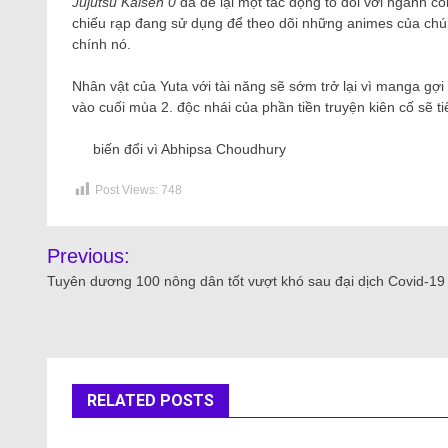
Jujutsu Kaisen 0
đã để lại một tác động to đối với ngành c
chiếu rạp đang sử dụng để theo dõi những animes của chún
chính nó.
Nhân vật của Yuta với tài năng sẽ sớm trở lại vì manga gợi 
vào cuối mùa 2. độc nhái của phần tiền truyện kiên cố sẽ ti
biến đổi vì Abhipsa Choudhury
Post Views:
748
Previous:
Tuyên dương 100 nông dân tốt vượt khó sau đại dịch Covid-19
RELATED POSTS