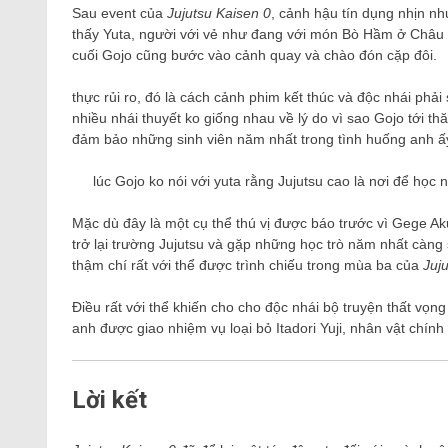
Sau event của
Jujutsu Kaisen 0
, cảnh hậu tín dụng nhịn nh
thấy Yuta, người với vẻ như đang với món Bò Hầm ở Châu Ph
cuối Gojo cũng bước vào cảnh quay và chào đón cặp đôi.
thực rủi ro, đó là cách cảnh phim kết thúc và độc nhái phả
nhiều nhái thuyết ko giống nhau về lý do vì sao Gojo tới th
đảm bảo những sinh viên năm nhất trong tình huống anh ấy r
lúc Gojo ko nói với yuta rằng Jujutsu cao là nơi để học 
Mặc dù đây là một cụ thể thú vị được báo trước vì Gege Ak
trở lại trường Jujutsu và gặp những học trò năm nhất càng
thậm chí rất với thể được trình chiếu trong mùa ba của
Juj
Điều rất với thể khiến cho cho độc nhái bộ truyện thất vọng 
anh được giao nhiệm vụ loại bỏ Itadori Yuji, nhân vật chính
Lời kết