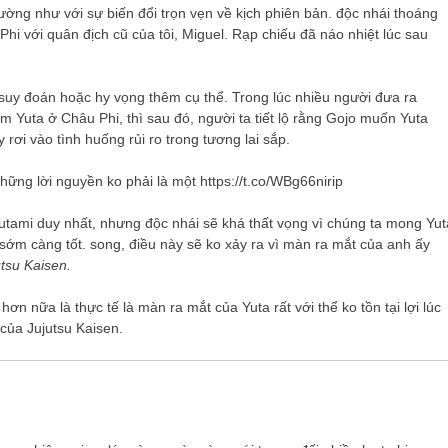
ường như với sự biến đổi trọn vẹn về kịch phiên bản. độc nhái thoáng
i với quân địch cũ của tôi, Miguel. Rạp chiếu đã náo nhiệt lúc sau
i suy đoán hoặc hy vọng thêm cụ thể. Trong lúc nhiều người đưa ra
ăm Yuta ở Châu Phi, thì sau đó, người ta tiết lộ rằng Gojo muốn Yuta
ơi vào tình huống rủi ro trong tương lai sắp.
những lời nguyền ko phải là một https://t.co/WBg66nirip
utami duy nhất, nhưng độc nhái sẽ khá thất vọng vì chúng ta mong Yut
 sớm càng tốt. song, điều này sẽ ko xảy ra vì màn ra mắt của anh ấy
utsu Kaisen.
hơn nữa là thực tế là màn ra mắt của Yuta rất với thể ko tồn tại lợi lúc
 của Jujutsu Kaisen.