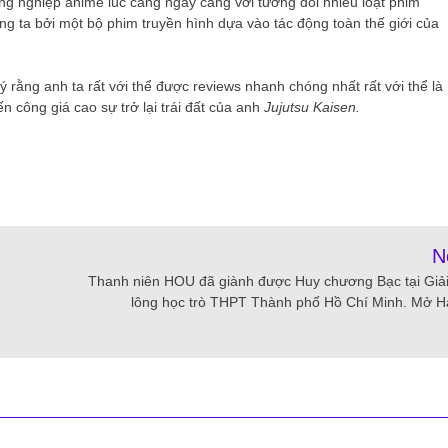
ông nghiệp anime lúc càng ngày càng với tương đối nhiều loạt phim
g ta bởi một bộ phim truyền hình dựa vào tác động toàn thế giới của
ý rằng anh ta rất với thể được reviews nhanh chóng nhất rất với thể là
ến công giá cao sự trở lại trái đất của anh
Jujutsu Kaisen.
N
Thanh niên HOU đã giành được Huy chương Bạc tại Giả
lông học trò THPT Thành phố Hồ Chí Minh. Mở H