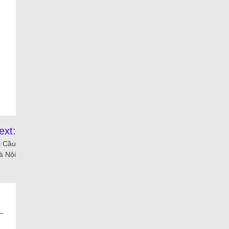
ext:
i Cầu
à Nội