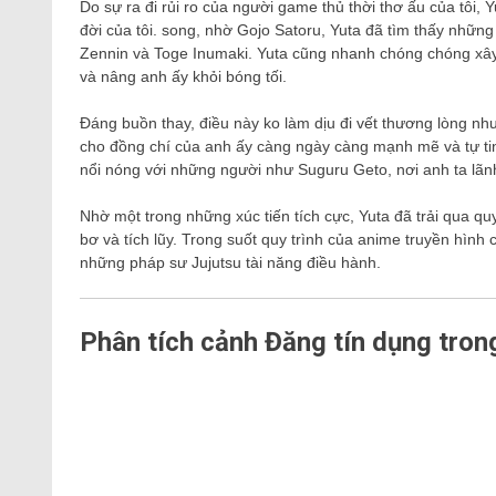
Do sự ra đi rủi ro của người game thủ thời thơ ấu của tôi, 
đời của tôi. song, nhờ Gojo Satoru, Yuta đã tìm thấy nhữ
Zennin và Toge Inumaki. Yuta cũng nhanh chóng chóng xây 
và nâng anh ấy khỏi bóng tối.
Đáng buồn thay, điều này ko làm dịu đi vết thương lòng nh
cho đồng chí của anh ấy càng ngày càng mạnh mẽ và tự tin 
nổi nóng với những người như Suguru Geto, nơi anh ta lã
Nhờ một trong những xúc tiến tích cực, Yuta đã trải qua quy
bơ và tích lũy. Trong suốt quy trình của anime truyền hình
những pháp sư Jujutsu tài năng điều hành.
Phân tích cảnh Đăng tín dụng tro