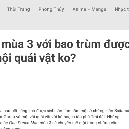
Thời Trang
Phong Thủy
Anime – Manga
Nhạc t
mùa 3 với bao trùm đượ
ội quái vật ko?
 sau hết cũng khá được sinh sản. fan hâm mộ sẽ chứng kiến ​​Saitam
 Garou và một vài quái vật với kế hoạch tàn phá Trái đất. Những
ừ lúc
One Punch Man
mùa 3 sẽ chuyển thể một trong những câu
t
vòng cung.