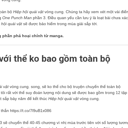
 toàn bộ
Hiệp hội quái vật
vòng cung. Chúng ta hãy xem xét một vài điể
ng
One Punch Man
phần 3. Điều quan yếu cần lưu ý là loạt bài chưa xác
 hội quái vật
sẽ được bảo hiểm trong mùa giải sắp tới.
g phần phá hoại chính từ manga.
với thể ko bao gồm toàn bộ
i vật
vòng cung. song, sẽ ko thể cho bộ truyện chuyển thể toàn bộ
g tôi rất với thể suy đoán lượng nội dung sẽ được bao gồm trong 12 tập
ất sắp bảy năm để kết thúc
Hiệp hội quái vật
vòng cung.
thắn https://t.co/7l9uB1x086
 sẽ chuyển thể 40-45 chương vì nhị mùa trước tiên với số lượng tươn