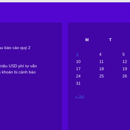
M
T
sau báo cáo quý 2
3
4
5
10
11
12
riệu USD phí tư vấn
17
18
19
g khoán bị cảnh báo
24
25
26
31
« Jul