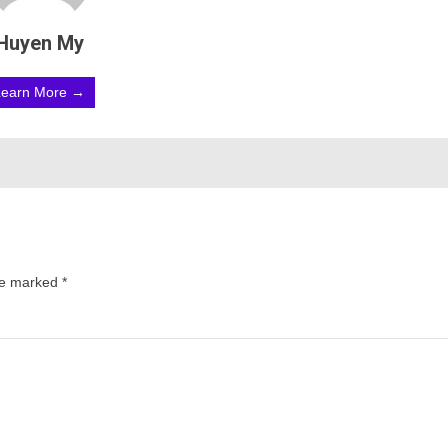
Huyen My
Learn More →
are marked
*