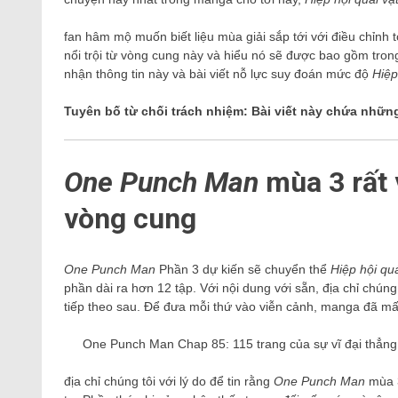
fan hâm mộ muốn biết liệu mùa giải sắp tới với điều chỉnh
nổi trội từ vòng cung này và hiểu nó sẽ được bao gồm tro
nhận thông tin này và bài viết nỗ lực suy đoán mức độ
Hiệp
Tuyên bố từ chối trách nhiệm: Bài viết này chứa nhữn
One Punch Man
mùa 3 rất 
vòng cung
One Punch Man
Phần 3 dự kiến ​​sẽ chuyển thể
Hiệp hội quá
phần dài ra hơn 12 tập. Với nội dung với sẵn, địa chỉ chún
tiếp theo sau. Để đưa mỗi thứ vào viễn cảnh, manga đã m
One Punch Man Chap 85: 115 trang của sự vĩ đại thẳng 
địa chỉ chúng tôi với lý do để tin rằng
One Punch Man
mùa 3