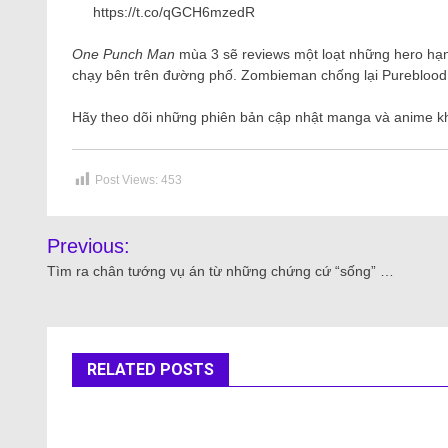
https://t.co/qGCH6mzedR
One Punch Man
mùa 3 sẽ reviews một loạt những hero hạng
chạy bên trên đường phố. Zombieman chống lại Pureblood l
Hãy theo dõi những phiên bản cập nhật manga và anime kh
Post Views:
453
Previous:
Tìm ra chân tướng vụ án từ những chứng cứ “sống” …
RELATED POSTS