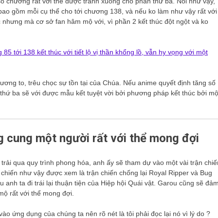
số chương rất với thể được tránh xuống cho phần thứ ba. Nói như vậy,
 bao gồm mỗi cụ thể cho tới chương 138, và nếu ko làm như vậy rất với
ác nhưng mà cơ sở fan hâm mộ với, vì phần 2 kết thúc đột ngột và ko
 tới 138 kết thúc với tiết lộ vị thần khổng lồ, vẫn hy vọng với một
ơng to, trêu chọc sự tồn tại của Chúa. Nếu anime quyết định tăng số
hứ ba sẽ với được mẫu kết tuyệt vời bởi phương pháp kết thúc bởi mộ
 cung một người rất với thể mong đợi
 trải qua quy trình phong hóa, anh ấy sẽ tham dự vào một vài trận chiế
chiến như vậy được xem là trận chiến chống lại Royal Ripper và Bug
anh ta đi trái lại thuận tiện của Hiệp hội Quái vật. Garou cũng sẽ đả
ộ rất với thể mong đợi.
ứng dụng của chúng ta nên rõ nét là tôi phải đọc lại nó vì lý do ?