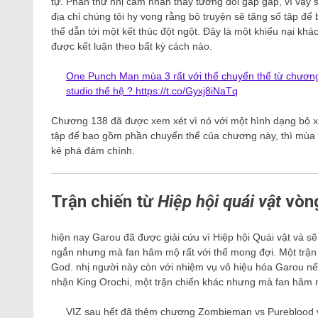
tự. Phần thứ nhị cảm nhận thấy tương đối gấp gáp, vì vậy 
địa chỉ chúng tôi hy vọng rằng bộ truyện sẽ tăng số tập để
thể dẫn tới một kết thúc đột ngột. Đây là một khiếu nại kh
được kết luận theo bất kỳ cách nào.
One Punch Man mùa 3 rất với thể chuyển thể từ chương 85
studio thế hệ ?
https://t.co/Gyxj8iNaTq
Chương 138 đã được xem xét vì nó với một hình dạng bộ xư
tập để bao gồm phần chuyển thể của chương này, thì mùa t
kẻ phá đám chính.
Trận chiến từ
Hiệp hội quái vật
vòng
hiện nay Garou đã được giải cứu vì Hiệp hội Quái vật và sẽ
ngắn nhưng mà fan hâm mộ rất với thể mong đợi. Một trận 
God. nhị người này còn với nhiệm vụ vô hiệu hóa Garou nếu 
nhận King Orochi, một trận chiến khác nhưng mà fan hâm m
VIZ sau hết đã thêm chương Zombieman vs Pureblood vào 