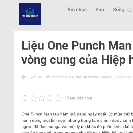
Âm nhạc
Sao
Sống
Liệu One Punch Man 
vòng cung của Hiệp h
Huyen My
September 23, 2022
in
Anime - Manga
- 7 Minutes
Rate this post
One Punch Man
fan hâm mộ đang ngây ngất lúc mùa thứ ba
hành động một lần nữa, nhưng trọng tâm chính được xem là
người đã đọc manga với một lý do khác để phấn khích kể t
chuyện hay nhất trong manga cho tới nay,
Hiệp hội quái vậ