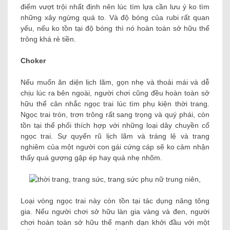
điểm vượt trội nhất định nên lúc tìm lựa cần lưu ý ko tìm
những xây ngừng quá to. Và độ bóng của rubi rất quan
yếu, nếu ko tồn tại độ bóng thì nó hoàn toàn sở hữu thể
trông khá rẻ tiền.
Choker
Nếu muốn ăn diện lịch lãm, gọn nhẹ và thoải mái và dễ
chịu lúc ra bên ngoài, người chơi cũng đều hoàn toàn sở
hữu thể cân nhắc ngọc trai lúc tìm phụ kiện thời trang.
Ngọc trai tròn, trơn trông rất sang trọng và quý phái, còn
tồn tại thể phối thích hợp với những loại dây chuyền cổ
ngọc trai. Sự quyến rũ lịch lãm và tráng lệ và trang
nghiêm của một người con gái cứng cáp sẽ ko cảm nhận
thấy quá gượng gập ép hay quá nhẹ nhõm.
Loại vòng ngọc trai này còn tồn tại tác dụng nâng tông
gia. Nếu người chơi sở hữu làn gia vàng và đen, người
chơi hoàn toàn sở hữu thể mạnh dạn khởi đầu với một