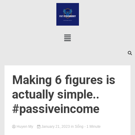
Making 6 figures is
actually simple..
#passiveincome
Huyen My
January 21, 2023
in
Sống
- 1 Minute