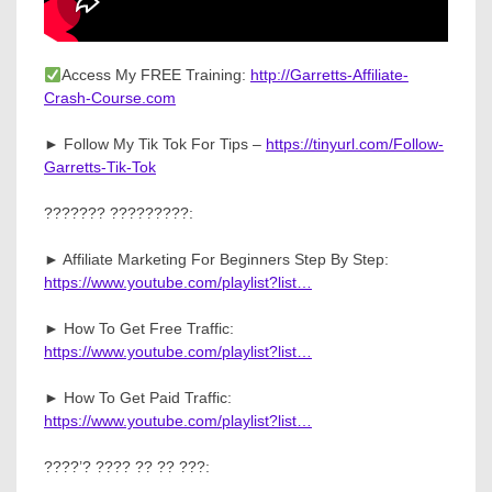
Access My FREE Training:
http://Garretts-Affiliate-
Crash-Course.com
► Follow My Tik Tok For Tips –
https://tinyurl.com/Follow-
Garretts-Tik-Tok
??????? ?????????:
► Affiliate Marketing For Beginners Step By Step:
https://www.youtube.com/playlist?list…
► How To Get Free Traffic:
https://www.youtube.com/playlist?list…
► How To Get Paid Traffic:
https://www.youtube.com/playlist?list…
????’? ???? ?? ?? ???: