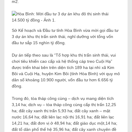
m2.
Sở Kế hoạch và Đầu tư tỉnh Hòa Bình vừa mời gọi đầu tư
3 dự án khu thị trấn sinh thái, nghỉ dưỡng với tổng vốn
đầu tư sắp 15 nghìn tỷ đồng.
Dự án tiếp theo sau là “Tổ hợp khu thị trấn sinh thái, vui
chơi tiêu khiển cao cấp và hệ thống cáp treo Cuội Hạ”
được triển khai bên trên diện tích 189 ha tại nhì xã Kim
Bôi và Cuội Hạ, huyện Kim Bôi (tỉnh Hòa Bình) với quy mô
dân số khoảng 10.900 người, vốn đầu tư hơn 6.656 tỷ
đồng.
Trong đó, tòa tháp công cùng – dịch vụ mang diện tích
3,14 ha; dịch vụ – tòa tháp công cùng cấp thị trấn 12,25
ha; đất cây xanh thị trấn 5,93 ha; đất cây xanh – mặt
nước 16,64 ha; đất liên lạc nội thị 16,91 ha; đất liên lạc
14,21 ha; đất đơn vị ở 48,94 ha; đất giáo dục một,14 ha;
đất tổ dân phố thế hệ 35,96 ha; đất cây xanh chuyên đề