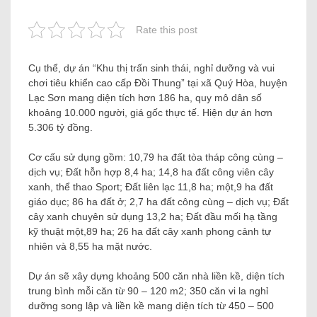
Rate this post
Cụ thể, dự án “Khu thị trấn sinh thái, nghỉ dưỡng và vui
chơi tiêu khiển cao cấp Đồi Thung” tại xã Quý Hòa, huyện
Lạc Sơn mang diện tích hơn 186 ha, quy mô dân số
khoảng 10.000 người, giá gốc thực tế. Hiện dự án hơn
5.306 tỷ đồng.
Cơ cấu sử dụng gồm: 10,79 ha đất tòa tháp công cùng –
dịch vụ; Đất hỗn hợp 8,4 ha; 14,8 ha đất công viên cây
xanh, thể thao Sport; Đất liên lạc 11,8 ha; một,9 ha đất
giáo dục; 86 ha đất ở; 2,7 ha đất công cùng – dịch vụ; Đất
cây xanh chuyên sử dụng 13,2 ha; Đất đầu mối hạ tầng
kỹ thuật một,89 ha; 26 ha đất cây xanh phong cảnh tự
nhiên và 8,55 ha mặt nước.
Dự án sẽ xây dựng khoảng 500 căn nhà liền kề, diện tích
trung bình mỗi căn từ 90 – 120 m2; 350 căn vi la nghỉ
dưỡng song lập và liền kề mang diện tích từ 450 – 500