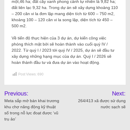
một,46 ha; đất cây xanh phong cảnh tự nhiên là 9,82 ha;
đất liên lạc 9,32 ha. Trong dự án sẽ xây dựng khoảng 110
– 200 căn vi la đơn lập mang diện tích từ 600 – 750 m2,
khoảng 100 – 120 căn vi la song lập, diện tích từ 450 –
500 m2.
Về tiến độ thực hiện của 3 dự án, dự kiến ​​công việc
phóng thích mặt bởi sẽ hoàn thành vào cuối quý IV /
2022. Từ quý I / 2023 tới quý IV / 2025, dự án sẽ đầu tư
xây dựng những hạng mục của dự án. Quý I / 2026 sẽ
hoàn thành đầu tư và đưa dự án vào hoạt động.
Post Views:
690
Previous:
Next:
Meta sắp mở bán khai trương
264/413 xã được sử dụng
khu chợ năng động kỹ thuật
nước sạch sẽ
số trong nỗ lực đoạt được ‘vũ
trụ ảo’