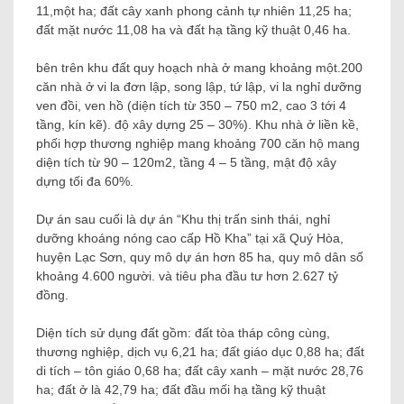
11,một ha; đất cây xanh phong cảnh tự nhiên 11,25 ha;
đất mặt nước 11,08 ha và đất hạ tầng kỹ thuật 0,46 ha.
bên trên khu đất quy hoạch nhà ở mang khoảng một.200
căn nhà ở vi la đơn lập, song lập, tứ lập, vi la nghỉ dưỡng
ven đồi, ven hồ (diện tích từ 350 – 750 m2, cao 3 tới 4
tầng, kín kẽ). độ xây dựng 25 – 30%). Khu nhà ở liền kề,
phối hợp thương nghiệp mang khoảng 700 căn hộ mang
diện tích từ 90 – 120m2, tầng 4 – 5 tầng, mật độ xây
dựng tối đa 60%.
Dự án sau cuối là dự án “Khu thị trấn sinh thái, nghỉ
dưỡng khoáng nóng cao cấp Hồ Kha” tại xã Quý Hòa,
huyện Lạc Sơn, quy mô dự án hơn 85 ha, quy mô dân số
khoảng 4.600 người. và tiêu pha đầu tư hơn 2.627 tỷ
đồng.
Diện tích sử dụng đất gồm: đất tòa tháp công cùng,
thương nghiệp, dịch vụ 6,21 ha; đất giáo dục 0,88 ha; đất
di tích – tôn giáo 0,68 ha; đất cây xanh – mặt nước 28,76
ha; đất ở là 42,79 ha; đất đầu mối hạ tầng kỹ thuật