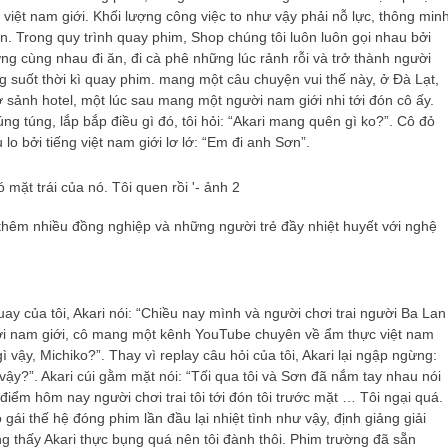
g việt nam giới. Khối lượng công việc to như vậy phải nỗ lực, thông min
n. Trong quy trình quay phim, Shop chúng tôi luôn luôn gọi nhau bởi
ng cùng nhau đi ăn, đi cà phê những lúc rảnh rỗi và trở thành người
g suốt thời kì quay phim. mang một câu chuyện vui thế này, ở Đà Lạt,
ai ở sảnh hotel, một lúc sau mang một người nam giới nhi tới đón cô ấy.
úng túng, lắp bắp điều gì đó, tôi hỏi: “Akari mang quên gì ko?”. Cô đỏ
u lo bởi tiếng việt nam giới lơ lớ: “Em đi anh Sơn”.
hêm nhiều đồng nghiệp và những người trẻ đầy nhiệt huyết với nghệ
ay của tôi, Akari nói: “Chiều nay mình và người chơi trai người Ba Lan
giới nam giới, cô mang một kênh YouTube chuyên về ẩm thực việt nam
ì vậy, Michiko?”. Thay vì replay câu hỏi của tôi, Akari lại ngập ngừng:
vậy?”. Akari cúi gằm mặt nói: “Tối qua tôi và Sơn đã nắm tay nhau nói
ểm hôm nay người chơi trai tôi tới đón tôi trước mặt … Tôi ngại quá.
cô gái thế hệ đóng phim lần đầu lại nhiệt tình như vậy, định giảng giải
ưng thấy Akari thực bụng quá nên tôi đành thôi. Phim trường đã sẵn