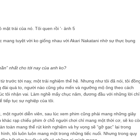
mang tuyệt vời ko giống nhau với Akari Nakatani nhờ sự thực bụng
thần” nhất cho tới nay của anh ko?
 từ trước tới nay, một trải nghiệm thế hệ. Nhưng như tôi đã nói, tôi đồn
ng đài quá to, người nào cũng yêu mến và ngưỡng mộ ông theo cách
úc tôi nhận vai. Làm nghề mấy chục năm, đương đầu với những lời chỉ
 tiếp tục sự nghiệp của tôi.
i, một người diễn viên, sau lúc xem phim cũng phải mang những giây
 khác rạp chiếu phim ở chỗ người chơi chỉ mang một thời cơ, sẽ ko cò
oàn toàn mang thể rút kinh nghiệm và hy vọng sẽ “gỡ gạc” lại trong
 hình, tôi luôn luôn mang một trong những tiếc nuối. Nhưng trong quy