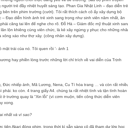
người trẻ đầy nhiệt huyết sáng tạo. Phan Gia Nhật Linh – đạo diễn trẻ
g bên trên phim trường (cười). Tôi rất thích cách cô ấy xây dựng bộ
c – Đạo diễn hình ảnh trẻ xinh sang trọng như sinh viên năm nhất, ăn
i phải căng tai lên để nghe cho rõ. Đỗ Hà – Giám đốc mỹ thuật xinh san
g lăn lộn khiêng cùng viên chức, là kẻ xây ngừng y phục cho những nhâ
và xông xáo như thợ xây. (công nhân xây dựng).
ng hay phiền lòng trước những lời chỉ trích về vai diễn của Trịnh
g, Đức nhiếp ảnh, Mã Lương, Nena, Cu Tí hóa trang … và còn rất nhiề
hải. ko còn. 4 trang giấy A4. chúng ta rất nhiệt tình và tận tình hoàn
 ở trường quay là “Xin lỗi” (vì cơm muộn, tiến công thức diễn viên
ay xong.
 ai nhất và vì sao?
ước tiên Akari đóng phim, trong thời kì sẵn sàng cô đã tham dự lớp học