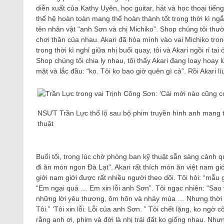
diễn xuất của Kathy Uyên, học guitar, hát và học thoại tiến
thế hệ hoàn toàn mang thể hoàn thành tốt trong thời kì ngắ
tên nhân vật “anh Sơn và chị Michiko”. Shop chúng tôi thườ
chơi thân của nhau. Akari đã hòa mình vào vai Michiko tron
trong thời kì nghỉ giữa nhị buổi quay, tôi và Akari ngồi rỉ t
Shop chúng tôi chia ly nhau, tôi thấy Akari đang loay hoay l
mặt và lắc đầu: “ko. Tôi ko bao giờ quên gì cả”. Rồi Akari lí
NSƯT Trần Lực thổ lộ sau bộ phim truyền hình anh mang t
thuật
Buổi tối, trong lúc chờ phòng ban kỹ thuật sẵn sàng cảnh qu
đi ăn món ngon Đà Lạt”. Akari rất thích món ăn việt nam 
giới nam giới được rất nhiều người theo dõi. Tôi hỏi: “mẫu g
“Em ngại quá … Em xin lỗi anh Sơn”. Tôi ngạc nhiên: “Sao 
những lời yêu thương, ôm hôn và nhảy múa … Nhưng thời đi
Tôi.” ‘Tôi xin lỗi. Lỗi của anh Sơn. ” Tôi chết lặng, ko ngờ 
rằng anh ơi, phim và đời là nhị trái đất ko giống nhau. Nh