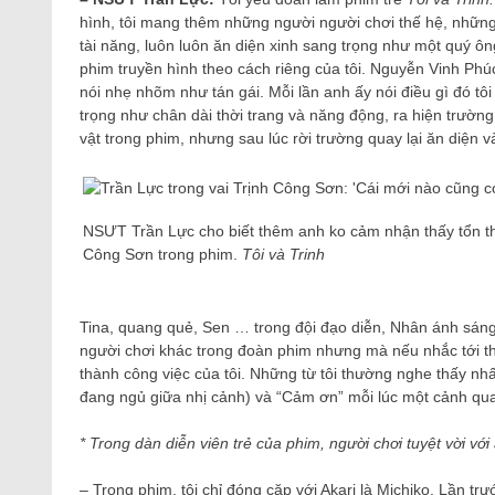
hình, tôi mang thêm những người người chơi thế hệ, những 
tài năng, luôn luôn ăn diện xinh sang trọng như một quý ôn
phim truyền hình theo cách riêng của tôi. Nguyễn Vinh Phú
nói nhẹ nhõm như tán gái. Mỗi lần anh ấy nói điều gì đó tô
trọng như chân dài thời trang và năng động, ra hiện trườn
vật trong phim, nhưng sau lúc rời trường quay lại ăn diện 
NSƯT Trần Lực cho biết thêm anh ko cảm nhận thấy tổn thươ
Công Sơn trong phim.
Tôi và Trinh
Tina, quang quẻ, Sen … trong đội đạo diễn, Nhân ánh sán
người chơi khác trong đoàn phim nhưng mà nếu nhắc tới thì p
thành công việc của tôi. Những từ tôi thường nghe thấy nhất
đang ngủ giữa nhị cảnh) và “Cảm ơn” mỗi lúc một cảnh qu
* Trong dàn diễn viên trẻ của phim, người chơi tuyệt vời với
– Trong phim, tôi chỉ đóng cặp với Akari là Michiko. Lần tr