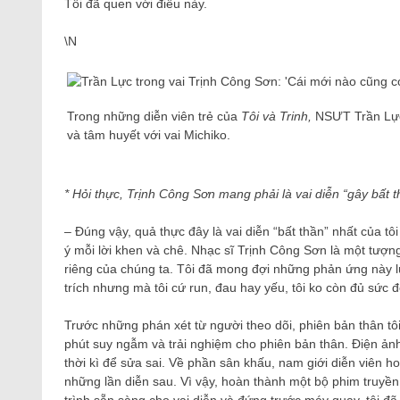
Tôi đã quen với điều này.
\N
Trong những diễn viên trẻ của
Tôi và Trinh,
NSƯT Trần Lực 
và tâm huyết với vai Michiko.
* Hỏi thực, Trịnh Công Sơn mang phải là vai diễn “gây bất 
– Đúng vậy, quả thực đây là vai diễn “bất thần” nhất của tôi
ý mỗi lời khen và chê. Nhạc sĩ Trịnh Công Sơn là một tượ
riêng của chúng ta. Tôi đã mong đợi những phản ứng này l
trích nhưng mà tôi cứ run, đau hay yếu, tôi ko còn đủ sức để
Trước những phán xét từ người theo dõi, phiên bản thân tô
phút suy ngẫm và trải nghiệm cho phiên bản thân. Điện ảnh
thời kì để sửa sai. Về phần sân khấu, nam giới diễn viên h
những lần diễn sau. Vì vậy, hoàn thành một bộ phim truyền