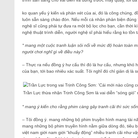
trình sẵn sàng cho vai diễn và đứng trước máy quay, tôi đ
ko quan yếu ý kiến ​​và phán xét của ai, đó là công chúng,
luôn sẵn sàng chào đón. Nếu mỗi cá nhân phản biện đúng t
nghệ sĩ cũng phải tự đưa ra một bộ lọc cho bạn, cần thời k
nghệ thuật trình diễn, người nghệ sĩ phải hiểu rằng ko tồn t
* mang một cuộc tranh luận sôi nổi về mức độ hoàn toàn 
người chơi nghĩ gì về điều này?
– Thực ra nếu đồng ý hư cấu thì đó là hư cấu, nhưng khó
của bạn, tới bao nhiêu xác suất. Tôi nghĩ đó chỉ giản dị là
Trần Lực thừa nhận Trịnh Công Sơn là vai diễn “sóng gió” 
* mang ý kiến cho rằng phim càng gây tranh cãi thì sức số
– Tôi đồng ý. mang những bộ phim truyền hình mang tài năn
mang những bộ phim truyền hình nằm giữa dòng đó, tiêu b
việt nam giới nam giới “khuấy động” nhiều tranh cãi như v