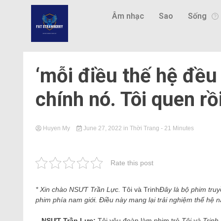
Âm nhạc
Sao
Sống
‘mỗi điều thế hệ đều
chính nó. Tôi quen rồi
Huyen My
June 27, 2022
in
Thời Trang
- 21 Minutes
Rate this post
* Xin chào NSƯT Trần Lực.
Tôi và Trinh
Đây là bộ phim truy
phim phía nam giới. Điều này mang lại trải nghiệm thế hệ 
– NSƯT Trần Lực:
Tôi yêu đoàn làm phim trẻ
Tôi và Trinh