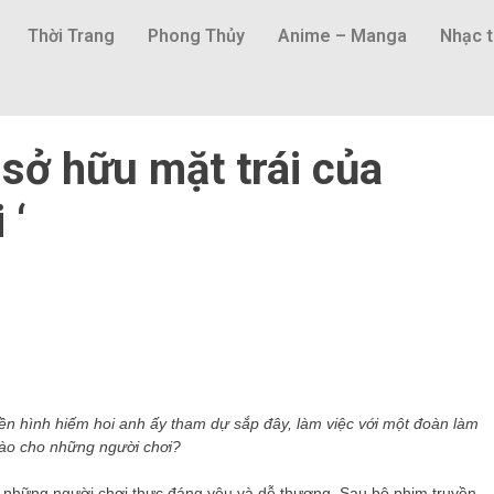
Thời Trang
Phong Thủy
Anime – Manga
Nhạc t
 sở hữu mặt trái của
 ‘
ền hình hiếm hoi anh ấy tham dự sắp đây, làm việc với một đoàn làm
nào cho những người chơi?
.
những người chơi thực đáng yêu và dễ thương. Sau bộ phim truyền