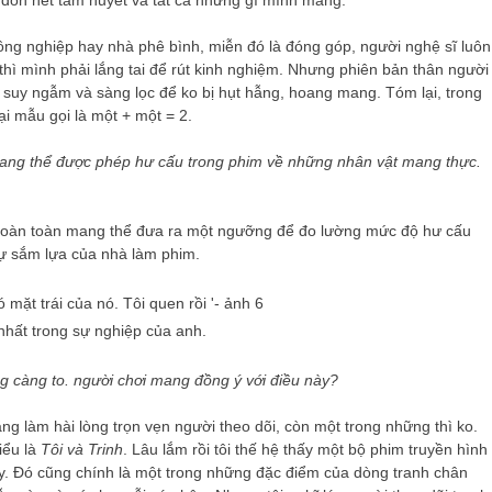
ã dồn hết tâm huyết và tất cả những gì mình mang.
 đồng nghiệp hay nhà phê bình, miễn đó là đóng góp, người nghệ sĩ luôn
hì mình phải lắng tai để rút kinh nghiệm. Nhưng phiên bản thân người
ì suy ngẫm và sàng lọc để ko bị hụt hẫng, hoang mang. Tóm lại, trong
ại mẫu gọi là một + một = 2.
mang thể được phép hư cấu trong phim về những nhân vật mang thực.
 hoàn toàn mang thể đưa ra một ngưỡng để đo lường mức độ hư cấu
 sự sắm lựa của nhà làm phim.
nhất trong sự nghiệp của anh.
ng càng to. người chơi mang đồng ý với điều này?
g làm hài lòng trọn vẹn người theo dõi, còn một trong những thì ko.
iểu là
Tôi và Trinh
. Lâu lắm rồi tôi thế hệ thấy một bộ phim truyền hình
ậy. Đó cũng chính là một trong những đặc điểm của dòng tranh chân