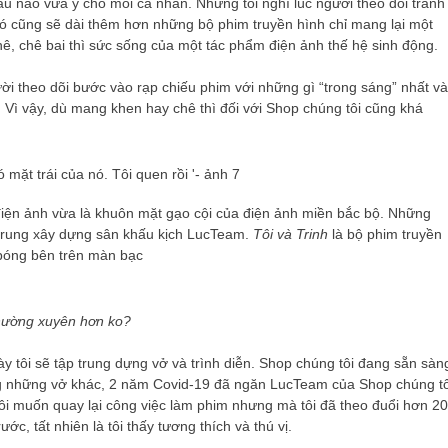
 nào vừa ý cho mỗi cá nhân. Nhưng tôi nghĩ lúc người theo dõi tranh
nó cũng sẽ dài thêm hơn những bộ phim truyền hình chỉ mang lại một
, chê bai thì sức sống của một tác phẩm điện ảnh thế hệ sinh động.
ười theo dõi bước vào rạp chiếu phim với những gì “trong sáng” nhất và
. Vì vậy, dù mang khen hay chê thì đối với Shop chúng tôi cũng khá
iện ảnh vừa là khuôn mặt gạo cội của điện ảnh miền bắc bộ. Những
trung xây dựng sân khấu kịch LucTeam.
Tôi và Trinh
là bộ phim truyền
g bóng bên trên màn bạc
thường xuyên hơn ko?
 tôi sẽ tập trung dựng vở và trình diễn. Shop chúng tôi đang sẵn sàn
 những vở khác, 2 năm Covid-19 đã ngăn LucTeam của Shop chúng tô
ôi muốn quay lại công việc làm phim nhưng mà tôi đã theo đuổi hơn 20
, tất nhiên là tôi thấy tương thích và thú vị.