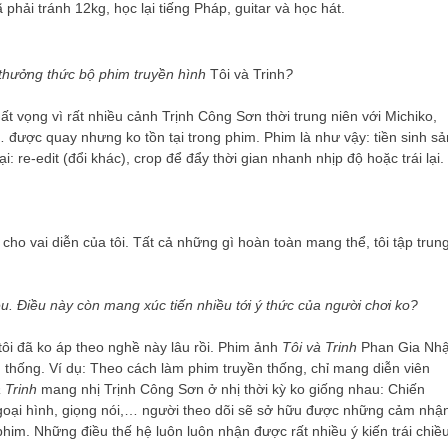
hải tránh 12kg, học lại tiếng Pháp, guitar và học hát.
c thưởng thức bộ phim truyền hình
Tôi và Trinh
?
ất vọng vì rất nhiều cảnh Trịnh Công Sơn thời trung niên với Michiko,
 được quay nhưng ko tồn tại trong phim. Phim là như vậy: tiền sinh sả
 re-edit (đổi khác), crop để đẩy thời gian nhanh nhịp độ hoặc trái lại.
ho vai diễn của tôi. Tất cả những gì hoàn toàn mang thể, tôi tập trun
iều. Điều này còn mang xúc tiến nhiều tới ý thức của người chơi ko?
 tôi đã ko áp theo nghề này lâu rồi. Phim ảnh
Tôi và Trinh
Phan Gia Nhậ
n thống. Ví dụ: Theo cách làm phim truyền thống, chỉ mang diễn viên
 Trinh
mang nhị Trịnh Công Sơn ở nhị thời kỳ ko giống nhau: Chiến
 ngoại hình, giọng nói,… người theo dõi sẽ sở hữu được những cảm nhậ
im. Những điều thế hệ luôn luôn nhận được rất nhiều ý kiến ​​trái chiều