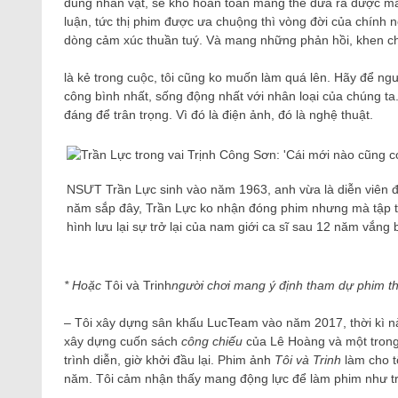
dung nhân vật, sẽ khó hoàn toàn mang thể đưa ra được mẫu
luận, tức thị phim được ưa chuộng thì vòng đời của chính 
dòng cảm xúc thuần tuý. Và mang những phản hồi, khen chê
là kẻ trong cuộc, tôi cũng ko muốn làm quá lên. Hãy để ng
công bình nhất, sống động nhất với nhân loại của chúng ta
đáng để trân trọng. Vì đó là điện ảnh, đó là nghệ thuật.
NSƯT Trần Lực sinh vào năm 1963, anh vừa là diễn viên đ
năm sắp đây, Trần Lực ko nhận đóng phim nhưng mà tập 
hình lưu lại sự trở lại của nam giới ca sĩ sau 12 năm vắn
* Hoặc
Tôi và Trinh
người chơi mang ý định tham dự phim 
– Tôi xây dựng sân khấu LucTeam vào năm 2017, thời kì này
xây dựng cuốn sách
công chiếu
của Lê Hoàng và một trong
trình diễn, giờ khởi đầu lại. Phim ảnh
Tôi và Trinh
làm cho t
năm. Tôi cảm nhận thấy mang động lực để làm phim như trước