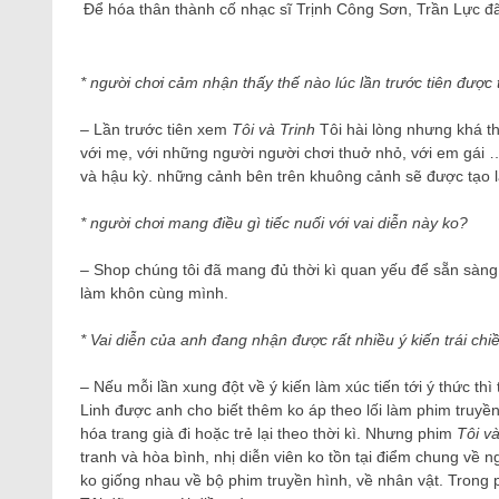
Để hóa thân thành cố nhạc sĩ Trịnh Công Sơn, Trần Lực đã p
* người chơi cảm nhận thấy thế nào lúc lần trước tiên đượ
– Lần trước tiên xem
Tôi và Trinh
Tôi hài lòng nhưng khá th
với mẹ, với những người người chơi thuở nhỏ, với em gái …
và hậu kỳ. những cảnh bên trên khuông cảnh sẽ được tạo lại:
* người chơi mang điều gì tiếc nuối với vai diễn này ko?
– Shop chúng tôi đã mang đủ thời kì quan yếu để sẵn sàng c
làm khôn cùng mình.
* Vai diễn của anh đang nhận được rất nhiều ý kiến ​​trái ch
– Nếu mỗi lần xung đột về ý kiến làm xúc tiến tới ý thức thì
Linh được anh cho biết thêm ko áp theo lối làm phim truyề
hóa trang già đi hoặc trẻ lại theo thời kì. Nhưng phim
Tôi và
tranh và hòa bình, nhị diễn viên ko tồn tại điểm chung về
ko giống nhau về bộ phim truyền hình, về nhân vật. Trong ph