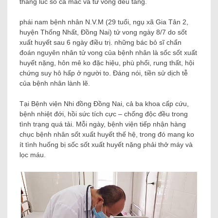
thẳng lúc số ca mắc và tử vong đều tăng.
phái nam bệnh nhân N.V.M (29 tuổi, ngụ xã Gia Tân 2,
huyện Thống Nhất, Đồng Nai) tử vong ngày 8/7 do sốt
xuất huyết sau 6 ngày điều trị. những bác bỏ sĩ chẩn
đoán nguyên nhân tử vong của bệnh nhân là sốc sốt xuất
huyết nặng, hôn mê ko đặc hiệu, phù phổi, rung thất, hội
chứng suy hô hấp ở người to. Đáng nói, tiền sử dịch tễ
của bệnh nhân lành lẽ.
Tại Bệnh viện Nhi đồng Đồng Nai, cả ba khoa cấp cứu,
bệnh nhiệt đới, hồi sức tích cực – chống độc đều trong
tình trạng quá tải. Mỗi ngày, bệnh viện tiếp nhận hàng
chục bệnh nhân sốt xuất huyết thế hệ, trong đó mang ko
ít tình huống bị sốc sốt xuất huyết nặng phải thở máy và
lọc máu.