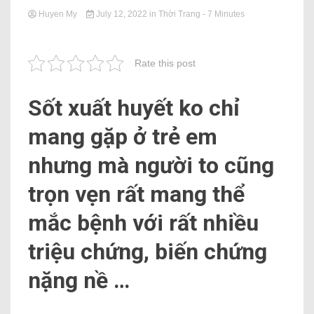
Huyen My
July 12, 2022
in
Thời Trang
- 7 Minutes
Rate this post
Sốt xuất huyết ko chỉ
mang gặp ở trẻ em
nhưng mà người to cũng
trọn vẹn rất mang thể
mắc bệnh với rất nhiều
triệu chứng, biến chứng
nặng nề …