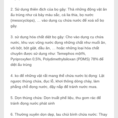
2. Sử dụng thiên địch của bọ gậy: Thả những động vật ăn
ấu trùng như cá bảy màu sắc, cá lia thia, bọ nước
(mesocyclops), … vào dụng cụ chứa nước để xoá sổ bọ
gậy.
3. sử dụng hóa chất diệt bọ gậy: Cho vào dụng cụ chứa
nước, khu vực vũng nước đọng những chất như muối ăn,
vôi bột, bột giặt, dầu ăn, … hoặc những loại hóa chất
chuyên được sử dụng như: Temephos một%,
Pyriproxyfen 0,5%, Polydimethylsiloxan (PDMS) 78% để
diệt ấu trùng
4. ko để những vật rất mang thể chứa nước bị đọng: Lật
ngược thùng chứa, đục lỗ, khơi thông dòng chảy, làm
phẳng chỗ đọng nước, đậy nắp để tránh nước mưa.
5. Dọn thùng chứa: Dọn truất phế liệu, thu gom rác để
tránh đọng nước phát sinh
6. Thường xuyên dọn dẹp, lau chùi bình chứa nước: Thay