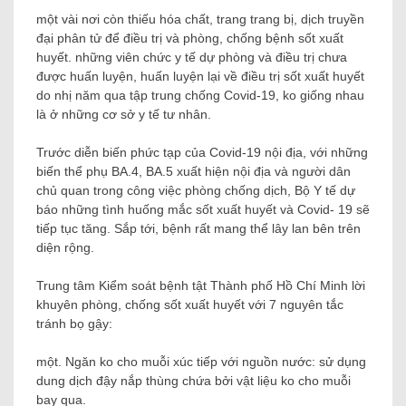
một vài nơi còn thiếu hóa chất, trang trang bị, dịch truyền
đại phân tử để điều trị và phòng, chống bệnh sốt xuất
huyết. những viên chức y tế dự phòng và điều trị chưa
được huấn luyện, huấn luyện lại về điều trị sốt xuất huyết
do nhị năm qua tập trung chống Covid-19, ko giống nhau
là ở những cơ sở y tế tư nhân.
Trước diễn biến phức tạp của Covid-19 nội địa, với những
biến thể phụ BA.4, BA.5 xuất hiện nội địa và người dân
chủ quan trong công việc phòng chống dịch, Bộ Y tế dự
báo những tình huống mắc sốt xuất huyết và Covid- 19 sẽ
tiếp tục tăng. Sắp tới, bệnh rất mang thể lây lan bên trên
diện rộng.
Trung tâm Kiểm soát bệnh tật Thành phố Hồ Chí Minh lời
khuyên phòng, chống sốt xuất huyết với 7 nguyên tắc
tránh bọ gậy:
một. Ngăn ko cho muỗi xúc tiếp với nguồn nước: sử dụng
dung dịch đậy nắp thùng chứa bởi vật liệu ko cho muỗi
bay qua.