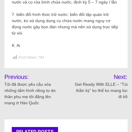
nước và cọ rửa bình chứa nước, định kỳ 5 – 7 ngày / lần
7. biến đổi hình thức trữ nước: biến đổi tập quán trữ
nước, ko sử dụng dụng cụ chứa nước mang nguy cơ
đọng nước gây bọn đàn nhưng mà nên sử dụng trực tiếp
từ vòi.
K. Ai
Post Views:
794
Previous:
Next:
Tôi đã được yêu cầu xóa
Get Ready With ELLE – “Túi
những tấm hình riêng tư do
thần kỳ” ko thể ko mang lúc
thân phụ mẹ tôi đăng lên
đi hồ
mạng ở Hàn Quốc
RELATED POSTS