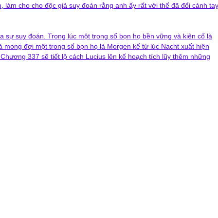
n, làm cho cho độc giả suy đoán rằng anh ấy rất với thể đã đổi cánh ta
ủa sự suy đoán. Trong lúc một trong số bọn họ bền vững và kiên cố là
ả mong đợi một trong số bọn họ là Morgen kể từ lúc Nacht xuất hiện
Chương 337 sẽ tiết lộ cách Lucius lên kế hoạch tích lũy thêm những