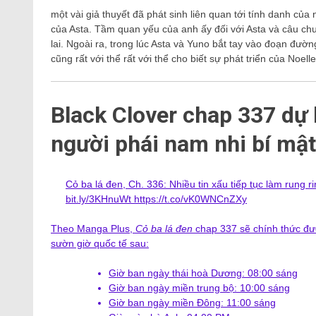
một vài giả thuyết đã phát sinh liên quan tới tính danh của 
của Asta. Tầm quan yếu của anh ấy đối với Asta và câu chu
lai. Ngoài ra, trong lúc Asta và Yuno bắt tay vào đoạn đườ
cũng rất với thể rất với thể cho biết sự phát triển của Noelle
Black Clover chap 337 dự ki
người phái nam nhi bí mật
Cỏ ba lá đen, Ch. 336: Nhiều tin xấu tiếp tục làm rung
bit.ly/3KHnuWt https://t.co/vK0WNCnZXy
Theo Manga Plus,
Cỏ ba lá đen
chap 337 sẽ chính thức đượ
sườn giờ quốc tế sau:
Giờ ban ngày thái hoà Dương: 08:00 sáng
Giờ ban ngày miền trung bộ: 10:00 sáng
Giờ ban ngày miền Đông: 11:00 sáng