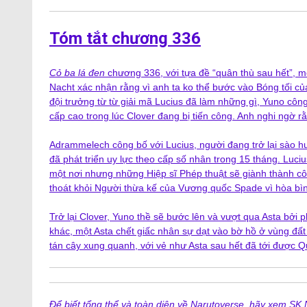
Tóm tắt chương 336
Cỏ ba lá đen
chương 336, với tựa đề “quân thù sau hết”, m
Nacht xác nhận rằng vì anh ta ko thể bước vào Bóng tối củ
đội trưởng từ từ giải mã Lucius đã làm những gì, Yuno cô
cấp cao trong lúc Clover đang bị tiến công. Anh nghi ngờ rằ
Adrammelech công bố với Lucius, người đang trở lại sào huy
đã phát triển uy lực theo cấp số nhân trong 15 tháng. Lucius
một nơi nhưng những Hiệp sĩ Phép thuật sẽ giành thành công
thoát khỏi Người thừa kế của Vương quốc Spade vì hòa bình
Trở lại Clover, Yuno thề sẽ bước lên và vượt qua Asta bởi
khác, một Asta chết giấc nhân sự dạt vào bờ hồ ở vùng đất
tán cây xung quanh, với vẻ như Asta sau hết đã tới được Q
Để biết tổng thể và toàn diện về Narutoverse, hãy xem
SK 