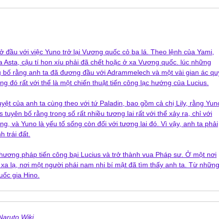
ở đầu với việc Yuno trở lại Vương quốc cỏ ba lá. Theo lệnh của Yami,
a Asta, cậu tí hon xíu phải đã chết hoặc ở xa Vương quốc. lúc những
ng bố rằng anh ta đã đương đầu với Adrammelech và một vài gian ác qu
ng đó rất với thể là một chiến thuật tiến công lạc hướng của Lucius.
ệt của anh ta cùng theo với tứ Paladin, bao gồm cả chị Lily, rằng Yun
 tuyên bố rằng trong số rất nhiều tương lai rất với thể xảy ra, chỉ với
, và Yuno là yếu tố sống còn đối với tương lai đó. Vì vậy, anh ta phải
 trái đất.
 phương pháp tiến công bại Lucius và trở thành vua Pháp sư. Ở một nơi
 xa lạ, nơi một người phái nam nhi bí mật đã tìm thấy anh ta. Từ nhữn
uốc gia Hino.
Naruto Wiki