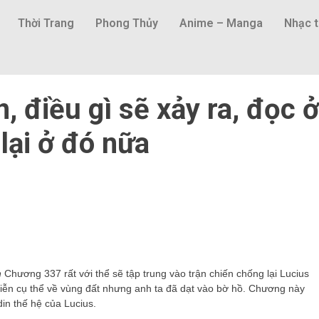
Thời Trang
Phong Thủy
Anime – Manga
Nhạc t
n, điều gì sẽ xảy ra, đọc ở
lại ở đó nữa
n
Chương 337 rất với thể sẽ tập trung vào trận chiến chống lại Lucius
diễn cụ thể về vùng đất nhưng anh ta đã dạt vào bờ hồ. Chương này
din thế hệ của Lucius.