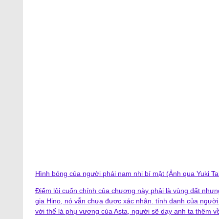
Hình bóng của người phái nam nhi bí mật (Ảnh qua Yuki Ta
Điểm lôi cuốn chính của chương này phải là vùng đất nhưng
gia Hino, nó vẫn chưa được xác nhận. tính danh của người 
với thể là phụ vương của Asta, người sẽ dạy anh ta thêm về