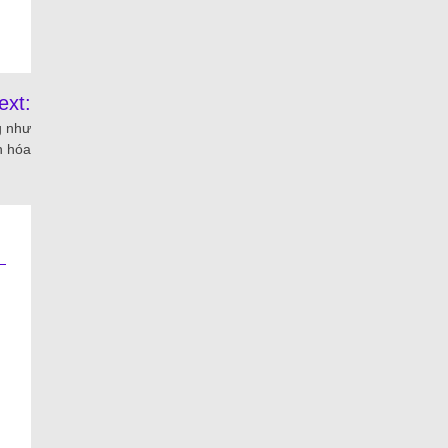
ext:
g như
n hóa