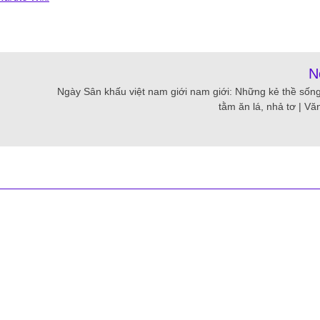
N
Ngày Sân khấu việt nam giới nam giới: Những kẻ thề sốn
tằm ăn lá, nhả tơ | Vă