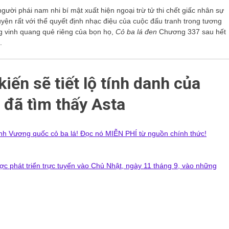
người phái nam nhi bí mật xuất hiện ngoại trừ tử thi chết giấc nhân sự
yện rất với thể quyết định nhạc điệu của cuộc đấu tranh trong tương
ng vinh quang quẻ riêng của bọn họ,
Cỏ ba lá đen
Chương 337 sau hết
.
ến ​​sẽ tiết lộ tính danh của
 đã tìm thấy Asta
 rinh Vương quốc cỏ ba lá! Đọc nó MIỄN PHÍ từ nguồn chính thức!
c phát triển trực tuyến vào Chủ Nhật, ngày 11 tháng 9, vào những