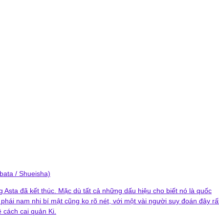
bata / Shueisha)
 Asta đã kết thúc. Mặc dù tất cả những dấu hiệu cho biết nó là quốc
phái nam nhi bí mật cũng ko rõ nét, với một vài người suy đoán đây rấ
 cách cai quản Ki.