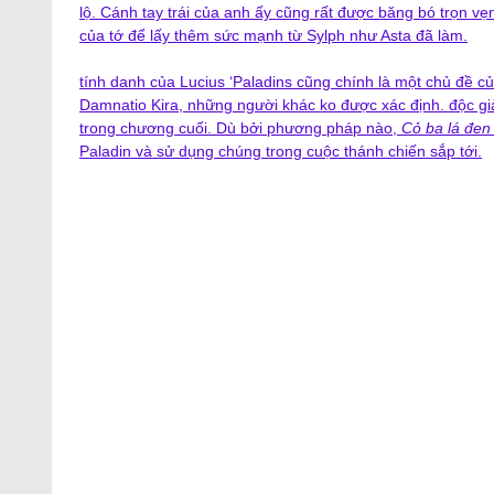
lộ. Cánh tay trái của anh ấy cũng rất được băng bó trọn vẹ
của tớ để lấy thêm sức mạnh từ Sylph như Asta đã làm.
tính danh của Lucius ‘Paladins cũng chính là một chủ đề c
Damnatio Kira, những người khác ko được xác định. độc gi
trong chương cuối. Dù bởi phương pháp nào,
Cỏ ba lá đen
Paladin và sử dụng chúng trong cuộc thánh chiến sắp tới.