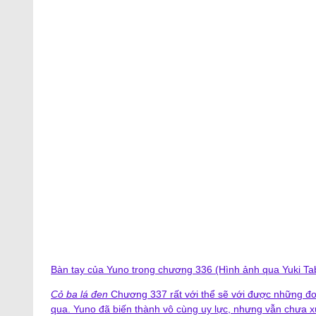
Bàn tay của Yuno trong chương 336 (Hình ảnh qua Yuki Ta
Cỏ ba lá đen
Chương 337 rất với thể sẽ với được những đoạ
qua. Yuno đã biến thành vô cùng uy lực, nhưng vẫn chưa xu