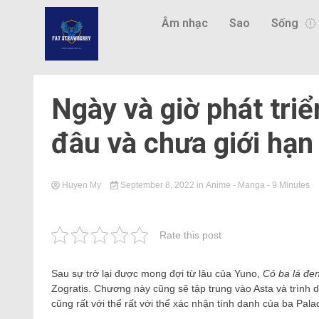
Âm nhạc
Sao
Sống
Ngày và giờ phát triể
đâu và chưa giới hạn 
Huyen My
September 8, 2022
in
Anime - Manga
- 9 Minutes
Rate this post
Sau sự trở lại được mong đợi từ lâu của Yuno,
Cỏ ba lá đe
Zogratis. Chương này cũng sẽ tập trung vào Asta và trình 
cũng rất với thể rất với thể xác nhận tính danh của ba Pala