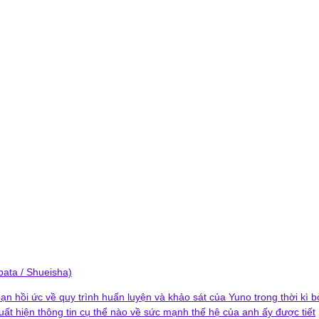
bata / Shueisha)
n hồi ức về quy trình huấn luyện và khảo sát của Yuno trong thời kì b
ất hiện thông tin cụ thể nào về sức mạnh thế hệ của anh ấy được tiết