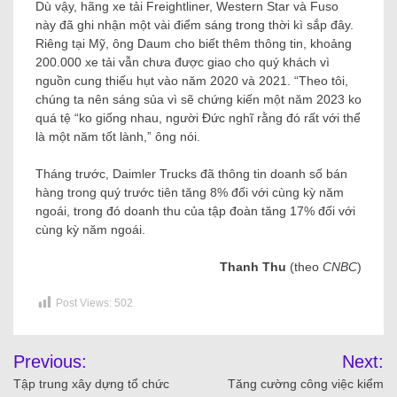
Dù vậy, hãng xe tải Freightliner, Western Star và Fuso
này đã ghi nhận một vài điểm sáng trong thời kì sắp đây.
Riêng tại Mỹ, ông Daum cho biết thêm thông tin, khoảng
200.000 xe tải vẫn chưa được giao cho quý khách vì
nguồn cung thiếu hụt vào năm 2020 và 2021. “Theo tôi,
chúng ta nên sáng sủa vì sẽ chứng kiến ​​một năm 2023 ko
quá tệ “ko giống nhau, người Đức nghĩ rằng đó rất với thể
là một năm tốt lành,” ông nói.
Tháng trước, Daimler Trucks đã thông tin doanh số bán
hàng trong quý trước tiên tăng 8% đối với cùng kỳ năm
ngoái, trong đó doanh thu của tập đoàn tăng 17% đối với
cùng kỳ năm ngoái.
Thanh Thu
(theo
CNBC
)
Post Views:
502
Previous:
Next:
Tập trung xây dựng tổ chức
Tăng cường công việc kiểm