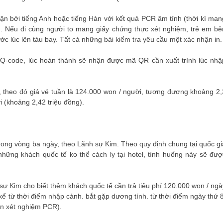
n bởi tiếng Anh hoặc tiếng Hàn với kết quả PCR âm tính (thời kì man
ờ). Nếu đi cùng người to mang giấy chứng thực xét nghiệm, trẻ em bê
ước lúc lên tàu bay. Tất cả những bài kiểm tra yêu cầu một xác nhận in.
o Q-code, lúc hoàn thành sẽ nhận được mã QR cần xuất trình lúc nhậ
 theo đó giá vé tuần là 124.000 won / người, tương đương khoảng 2,
i (khoảng 2,42 triệu đồng).
rong vòng ba ngày, theo Lãnh sự Kim. Theo quy định chung tại quốc gi
những khách quốc tế ko thể cách ly tại hotel, tình huống này sẽ đượ
 sự Kim cho biết thêm khách quốc tế cần trả tiêu phí 120.000 won / ngà
 kể từ thời điểm nhập cảnh. bắt gặp dương tính. từ thời điểm ngày thứ 8
ần xét nghiệm PCR).