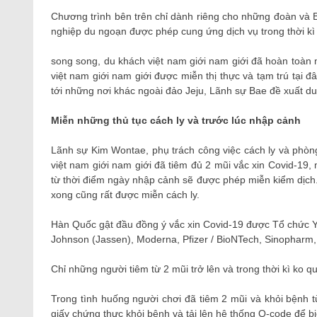
Chương trình bên trên chỉ dành riêng cho những đoàn v
nghiệp du ngoạn được phép cung ứng dịch vụ trong thời kì 
song song, du khách việt nam giới nam giới đã hoàn toàn ma
việt nam giới nam giới được miễn thị thực và tạm trú tại 
tới những nơi khác ngoài đảo Jeju, Lãnh sự Bae đề xuất d
Miễn những thủ tục cách ly và trước lúc nhập cảnh
Lãnh sự Kim Wontae, phụ trách công việc cách ly và phòn
việt nam giới nam giới đã tiêm đủ 2 mũi vắc xin Covid-19,
từ thời điểm ngày nhập cảnh sẽ được phép miễn kiểm dịch.
xong cũng rất được miễn cách ly.
Hàn Quốc gật đầu đồng ý vắc xin Covid-19 được Tổ chức Y
Johnson (Jassen), Moderna, Pfizer / BioNTech, Sinopharm,
Chỉ những người tiêm từ 2 mũi trở lên và trong thời kì ko q
Trong tình huống người chơi đã tiêm 2 mũi và khỏi bệnh t
giấy chứng thực khỏi bệnh và tải lên hệ thống Q-code để biế