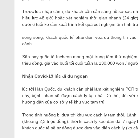
Trước lúc nhập cảnh, du khách cần sẵn sàng hồ sơ xác nhậ
hiệu lực 48 giờ) hoặc xét nghiệm thời gian nhanh (24 gi
dưới 6 tuổi ko cần xuất trình kết quả xét nghiệm âm tính tr
song song, khách quốc tế phải điền vừa đủ thông tin và
cảnh.
Sân bay quốc tế Incheon mang một trung tâm thử nghiệm,
triệu đồng, giá vào buổi tối cuối tuần là 130.000 won / ngườ
Nhận Covid-19 lúc đi du ngoạn
lúc tới Hàn Quốc, du khách cần phải làm xét nghiệm PCR t
này, bệnh nhân sẽ được cách ly tại nhà. Dù thế, đối với 
hướng dẫn của cơ sở y tế khu vực tạm trú.
Trong tình huống bị đưa tới khu vực cách ly tạm thời, Lãnh
(khoảng 2,3 triệu đồng). thời kì cách ly kéo dãn dài 7 ngày
khách quốc tế sẽ tự động được đưa vào diện cách ly (ko c