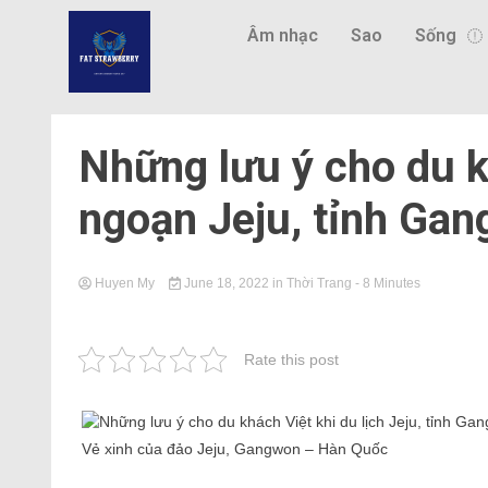
Âm nhạc
Sao
Sống
Những lưu ý cho du k
ngoạn Jeju, tỉnh Ga
Huyen My
June 18, 2022
in
Thời Trang
- 8 Minutes
Rate this post
Vẻ xinh của đảo Jeju, Gangwon – Hàn Quốc