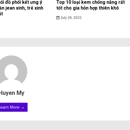
ối đồ phối kết ưng ý
Top 10 loại kem chống nắng rất
ần jean xinh, trẻ xinh
tốt cho gia hỗn hợp thiên khô
ất
July 28, 2022
Huyen My
Learn More →