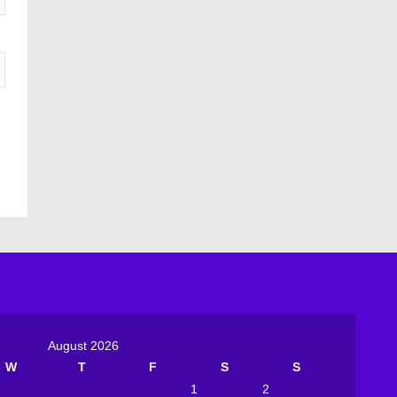
August 2026
W
T
F
S
S
1
2