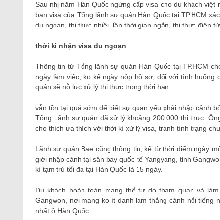
Sau nhị năm Hàn Quốc ngừng cấp visa cho du khách việt n
ban visa của Tổng lãnh sự quán Hàn Quốc tại TP.HCM xác n
du ngoạn, thị thực nhiều lần thời gian ngắn, thị thực điện t
thời kì nhận visa du ngoạn
Thông tin từ Tổng lãnh sự quán Hàn Quốc tại TP.HCM cho b
ngày làm việc, ko kể ngày nộp hồ sơ, đối với tình huống đ
quán sẽ nỗ lực xử lý thị thực trong thời hạn.
vẫn tồn tại quá sớm để biết sự quan yếu phải nhập cảnh b
Tổng Lãnh sự quán đã xử lý khoảng 200.000 thị thực. Ông
cho thích ưa thích với thời kì xử lý visa, tránh tình trạng c
Lãnh sự quán Bae cũng thông tin, kể từ thời điểm ngày một
giới nhập cảnh tại sân bay quốc tế Yangyang, tỉnh Gangwo
kì tạm trú tối đa tại Hàn Quốc là 15 ngày.
Du khách hoàn toàn mang thể tự do tham quan và làm vi
Gangwon, nơi mang ko ít danh lam thắng cảnh nổi tiếng n
nhất ở Hàn Quốc.