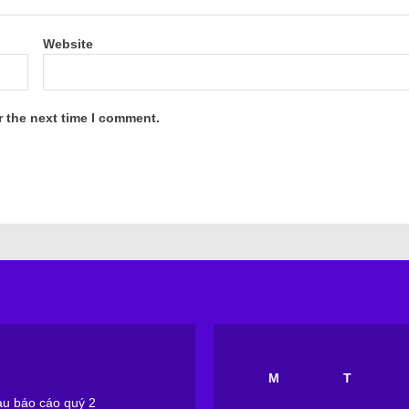
Website
r the next time I comment.
M
T
sau báo cáo quý 2