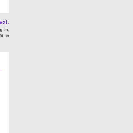
ext:
 tin,
ột nà