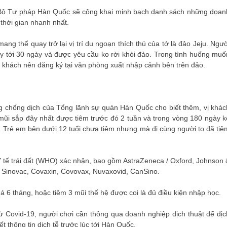
à Bộ Tư pháp Hàn Quốc sẽ công khai minh bạch danh sách những doan
thời gian nhanh nhất.
ng thể quay trở lại vị trí du ngoạn thích thú của tớ là đảo Jeju. Ngườ
đây tới 30 ngày và được yêu cầu ko rời khỏi đảo. Trong tình huống muố
u khách nên đăng ký tại văn phòng xuất nhập cảnh bên trên đảo.
g chống dịch của Tổng lãnh sự quán Hàn Quốc cho biết thêm, vị khác
 mũi sắp đây nhất được tiêm trước đó 2 tuần và trong vòng 180 ngày k
 Trẻ em bên dưới 12 tuổi chưa tiêm nhưng mà đi cùng người to đã tiê
 tế trái đất (WHO) xác nhận, bao gồm AstraZeneca / Oxford, Johnson 
 Sinovac, Covaxin, Covovax, Nuvaxovid, CanSino.
uá 6 tháng, hoặc tiêm 3 mũi thế hệ được coi là đủ điều kiện nhập học.
ừ Covid-19, người chơi cần thông qua doanh nghiệp dịch thuật để dịc
t thông tin dịch tễ trước lúc tới Hàn Quốc.