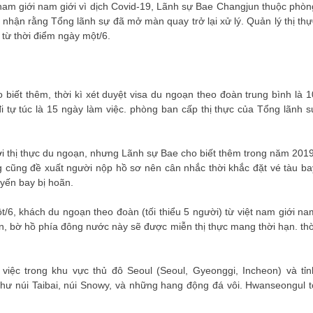
am giới nam giới vì dịch Covid-19, Lãnh sự Bae Changjun thuộc phòn
hận rằng Tổng lãnh sự đã mở màn quay trở lại xử lý. Quản lý thị thự
ử từ thời điểm ngày một/6.
iết thêm, thời kì xét duyệt visa du ngoạn theo đoàn trung bình là 1
i tự túc là 15 ngày làm việc. phòng ban cấp thị thực của Tổng lãnh s
ởi thị thực du ngoạn, nhưng Lãnh sự Bae cho biết thêm trong năm 2019
 cũng đề xuất người nộp hồ sơ nên cân nhắc thời khắc đặt vé tàu ba
huyến bay bị hoãn.
/6, khách du ngoạn theo đoàn (tối thiểu 5 người) từ việt nam giới na
n, bờ hồ phía đông nước này sẽ được miễn thị thực mang thời hạn. thờ
ệc trong khu vực thủ đô Seoul (Seoul, Gyeonggi, Incheon) và tỉn
hư núi Taibai, núi Snowy, và những hang động đá vôi. Hwanseongul t