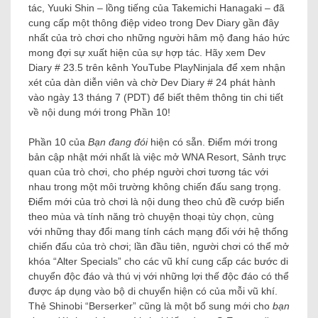
tác, Yuuki Shin – lồng tiếng của Takemichi Hanagaki – đã
cung cấp một thông điệp video trong Dev Diary gần đây
nhất của trò chơi cho những người hâm mộ đang háo hức
mong đợi sự xuất hiện của sự hợp tác. Hãy xem Dev
Diary # 23.5 trên kênh YouTube PlayNinjala để xem nhận
xét của dàn diễn viên và chờ Dev Diary # 24 phát hành
vào ngày 13 tháng 7 (PDT) để biết thêm thông tin chi tiết
về nội dung mới trong Phần 10!
Phần 10 của
Bạn đang đói
hiện có sẵn. Điểm mới trong
bản cập nhật mới nhất là việc mở WNA Resort, Sảnh trực
quan của trò chơi, cho phép người chơi tương tác với
nhau trong một môi trường không chiến đấu sang trọng.
Điểm mới của trò chơi là nội dung theo chủ đề cướp biển
theo mùa và tính năng trò chuyện thoại tùy chọn, cùng
với những thay đổi mang tính cách mạng đối với hệ thống
chiến đấu của trò chơi; lần đầu tiên, người chơi có thể mở
khóa “Alter Specials” cho các vũ khí cung cấp các bước di
chuyển độc đáo và thú vị với những lợi thế độc đáo có thể
được áp dụng vào bộ di chuyển hiện có của mỗi vũ khí.
Thẻ Shinobi “Berserker” cũng là một bổ sung mới cho
bạn