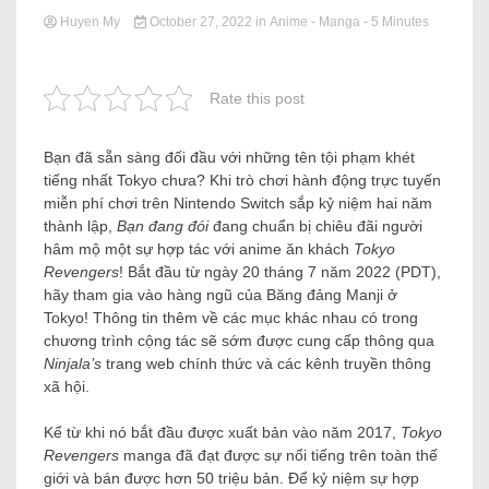
Huyen My
October 27, 2022
in
Anime - Manga
- 5 Minutes
Rate this post
Bạn đã sẵn sàng đối đầu với những tên tội phạm khét
tiếng nhất Tokyo chưa? Khi trò chơi hành động trực tuyến
miễn phí chơi trên Nintendo Switch sắp kỷ niệm hai năm
thành lập,
Bạn đang đói
đang chuẩn bị chiêu đãi người
hâm mộ một sự hợp tác với anime ăn khách
Tokyo
Revengers
! Bắt đầu từ ngày 20 tháng 7 năm 2022 (PDT),
hãy tham gia vào hàng ngũ của Băng đảng Manji ở
Tokyo! Thông tin thêm về các mục khác nhau có trong
chương trình cộng tác sẽ sớm được cung cấp thông qua
Ninjala’s
trang web chính thức và các kênh truyền thông
xã hội.
Kể từ khi nó bắt đầu được xuất bản vào năm 2017,
Tokyo
Revengers
manga đã đạt được sự nổi tiếng trên toàn thế
giới và bán được hơn 50 triệu bản. Để kỷ niệm sự hợp