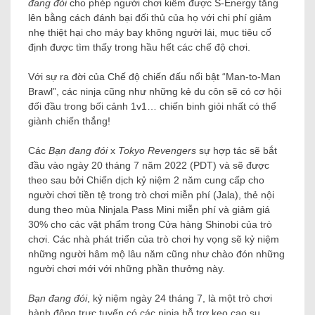
đang đói
cho phép người chơi kiếm được S-Energy tăng
lên bằng cách đánh bại đối thủ của họ với chi phí giảm
nhẹ thiệt hại cho máy bay không người lái, mục tiêu cố
định được tìm thấy trong hầu hết các chế độ chơi.
Với sự ra đời của Chế độ chiến đấu nổi bật “Man-to-Man
Brawl”, các ninja cũng như những kẻ du côn sẽ có cơ hội
đối đầu trong bối cảnh 1v1… chiến binh giỏi nhất có thể
giành chiến thắng!
Các
Bạn đang đói
x
Tokyo Revengers
sự hợp tác sẽ bắt
đầu vào ngày 20 tháng 7 năm 2022 (PDT) và sẽ được
theo sau bởi Chiến dịch kỷ niệm 2 năm cung cấp cho
người chơi tiền tệ trong trò chơi miễn phí (Jala), thẻ nội
dung theo mùa Ninjala Pass Mini miễn phí và giảm giá
30% cho các vật phẩm trong Cửa hàng Shinobi của trò
chơi. Các nhà phát triển của trò chơi hy vọng sẽ kỷ niệm
những người hâm mộ lâu năm cũng như chào đón những
người chơi mới với những phần thưởng này.
Bạn đang đói
, kỷ niệm ngày 24 tháng 7, là một trò chơi
hành động trực tuyến có các ninja hỗ trợ kẹo cao su,