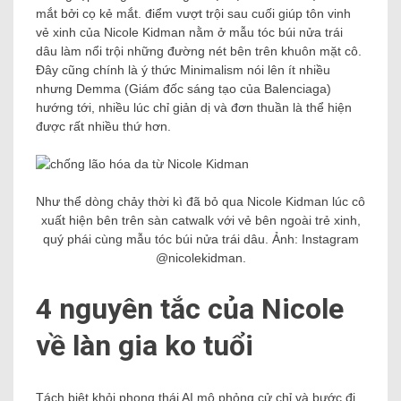
mắt bởi cọ kẻ mắt. điểm vượt trội sau cuối giúp tôn vinh
vẻ xinh của Nicole Kidman nằm ở mẫu tóc búi nửa trái
dâu làm nổi trội những đường nét bên trên khuôn mặt cô.
Đây cũng chính là ý thức Minimalism nói lên ít nhiều
nhưng Demma (Giám đốc sáng tạo của Balenciaga)
hướng tới, nhiều lúc chỉ giản dị và đơn thuần là thể hiện
được rất nhiều thứ hơn.
Như thể dòng chảy thời kì đã bỏ qua Nicole Kidman lúc cô
xuất hiện bên trên sàn catwalk với vẻ bên ngoài trẻ xinh,
quý phái cùng mẫu tóc búi nửa trái dâu. Ảnh: Instagram
@nicolekidman.
4 nguyên tắc của Nicole
về làn gia ko tuổi
Tách biệt khỏi phong thái AI mô phỏng cử chỉ và bước đi