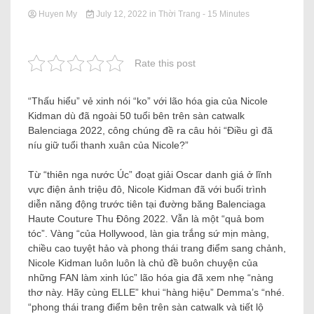
Huyen My
July 12, 2022
in
Thời Trang
- 15 Minutes
Rate this post
“Thấu hiểu” vẻ xinh nói “ko” với lão hóa gia của Nicole
Kidman dù đã ngoài 50 tuổi bên trên sàn catwalk
Balenciaga 2022, công chúng đề ra câu hỏi “Điều gì đã
níu giữ tuổi thanh xuân của Nicole?”
Từ “thiên nga nước Úc” đoạt giải Oscar danh giá ở lĩnh
vực điện ảnh triệu đô, Nicole Kidman đã với buổi trình
diễn năng động trước tiên tại đường băng Balenciaga
Haute Couture Thu Đông 2022. Vẫn là một “quả bom
tóc”. Vàng “của Hollywood, làn gia trắng sứ mịn màng,
chiều cao tuyệt hảo và phong thái trang điểm sang chảnh,
Nicole Kidman luôn luôn là chủ đề buôn chuyện của
những FAN làm xinh lúc” lão hóa gia đã xem nhẹ “nàng
thơ này. Hãy cùng ELLE” khui “hàng hiệu” Demma’s “nhé.
“phong thái trang điểm bên trên sàn catwalk và tiết lộ