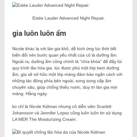
Estée Lauder Advanced Night Repair.
gia luôn luôn ẩm
Nicole khác lạ với làn gia khô, dễ kích ứng lúc thời tiết
biến đổi nên bước quan yếu nhất của cô là dưỡng ẩm.
Ngoài ra, dưỡng ẩm cũng chính là “chìa khóa” để đẩy lùi
quy trình lão hóa gia. lúc được phủ một lớp kem dưỡng
ẩm, gia sẽ sở hữu một lớp màng đảm bảo ngăn cách với
những tác động phía bên ngoài, song song cấp ẩm
chuyên sâu, giúp chống thiếu nước, duy trì làn gia mịn
màng. Hằng ngày.
ko chỉ là Nicole Kidman nhưng cô diễn viên Scarlett
Johansson và Jennifer Lopez cũng luôn luôn tin sử dụng
LA MER The Moisturizing Cream: