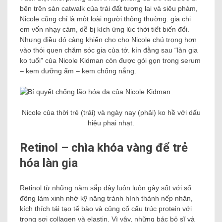
bên trên sàn catwalk của trái đất tương lai và siêu phàm,
Nicole cũng chỉ là một loài người thông thường. gia chị
em vốn nhạy cảm, dễ bị kích ứng lúc thời tiết biến đổi.
Nhưng điều đó càng khiến cho cho Nicole chú trọng hơn
vào thói quen chăm sóc gia của tớ. kín đằng sau “làn gia
ko tuổi” của Nicole Kidman còn được gói gọn trong serum
– kem dưỡng ẩm – kem chống nắng.
Nicole của thời trẻ (trái) và ngày nay (phải) ko hề với dấu
hiệu phai nhạt.
Retinol – chìa khóa vàng để trẻ
hóa làn gia
Retinol từ những năm sắp đây luôn luôn gây sốt với số
đông làm xinh nhờ kỹ năng tránh hình thành nếp nhăn,
kích thích tái tạo tế bào và củng cố cấu trúc protein với
trong sợi collagen và elastin. Vì vậy, những bác bỏ sĩ và