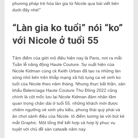
phương pháp trẻ hóa làn gia từ Nicole qua bài viết bên
dưới đây nhé!”
“Làn gia ko tuổi” nói “ko”
với Nicole ở tuổi 55
Tâm điểm của giới mộ điệu hiện nay là Paris, nơi ra mắt
Tuần lễ năng động Haute Couture. Sự xuất hiện của
Nicole Kidman cùng ck Keith Urban đã tạo ra những làn
sóng nhỏ bên trên khắp mạng xã hội tụng ca vẻ xinh ko
tuổi của Nicole theo năm tháng. Nhưng thực bất thần, sân
khấu Balenciaga Haute Couture Thu Đông 2022 cũng
chính là cột mốc lưu lại Nicole Kidman đảm nhận tầm
quan trọng chân dài ở tuổi 55. những khách mời được
chiêm ngưỡng vẻ xinh yêu kiều, phong thái quý phái và
ăn chơi sành điệu của Nicole. tô điểm tương lai với bút kẻ
mắt Graphic. Một tổng thể kết hợp và hợp lý phục vụ
tuyệt vời chủ đề sàn catwalk năm nay.