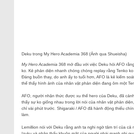
Deku trong My Hero Academia 368 (Ảnh qua Shueisha)
My Hero Academia
368 mở đầu với việc Deku hỏi AFO rằng 
ko. Kẻ phản diện nhanh chóng chóng replay rằng Tenko ko c
Đáng buồn thay, do anh ấy to tuổi hơn, AFO là kẻ kiểm soát 
thể thấy hình ảnh của nhân vật phản diện đang ôm một Ten
AFO, người nhận thức được xu thế hero của Deku, đã cảnh 
thấy sự ko giống nhau trong lời nói của nhân vật phản diện,
chỉ vài phút trước. Shigaraki / AFO đã hành động thiếu chí
làm.
Lemillion nói với Deku rằng anh ta nghi ngờ tâm trí của cả
Izuku và nhận thấy khuôn mặt của người phái mạnh nhi quá