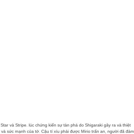
tar và Stripe. lúc chứng kiến ​​sự tàn phá do Shigaraki gây ra và thiệt
 và sức mạnh của tớ. Cậu tí xíu phải được Mirio trấn an, người đã đảm