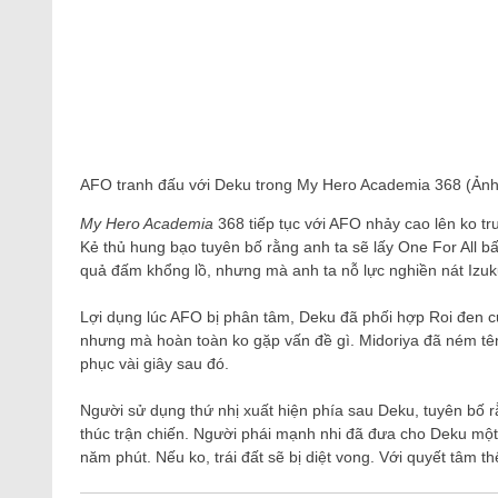
AFO tranh đấu với Deku trong My Hero Academia 368 (Ảnh
My Hero Academia
368 tiếp tục với AFO nhảy cao lên ko tr
Kẻ thủ hung bạo tuyên bố rằng anh ta sẽ lấy One For All bấ
quả đấm khổng lồ, nhưng mà anh ta nỗ lực nghiền nát Izuk
Lợi dụng lúc AFO bị phân tâm, Deku đã phối hợp Roi đen củ
nhưng mà hoàn toàn ko gặp vấn đề gì. Midoriya đã ném tên 
phục vài giây sau đó.
Người sử dụng thứ nhị xuất hiện phía sau Deku, tuyên bố rằ
thúc trận chiến. Người phái mạnh nhi đã đưa cho Deku một 
năm phút. Nếu ko, trái đất sẽ bị diệt vong. Với quyết tâm t