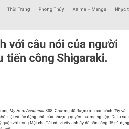
Thời Trang
Phong Thủy
Anime – Manga
Nhạc t
h với câu nói của người
 tiến công Shigaraki.
 trong
My Hero Academia
368. Chương đã được sinh sản cách đây vài
khốc liệt và tác động nhất của nhượng quyền thương nghiệp. Deku sau
ỳ quặc với trong Một cho Tất cả, vì vậy anh ấy đã sẵn sàng để sử dụn
ãi mãi.