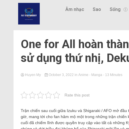
Âm nhạc
Sao
Sống
One for All hoàn thàn
sử dụng thứ nhị, Deku
Huyen My
October 3, 2022
in
Anime - Manga
- 13 Minutes
Rate this post
Trận chiến sau cuối giữa Izuku và Shigaraki / AFO mở đầu
giờ, mang tới cho fan hâm mộ một trong những trận chiến 
cuối đã chiếm lĩnh được quyền truy cập vào tất cả những K
chúng và dứt triều đại khủng bố của Shigaraki một lần và m