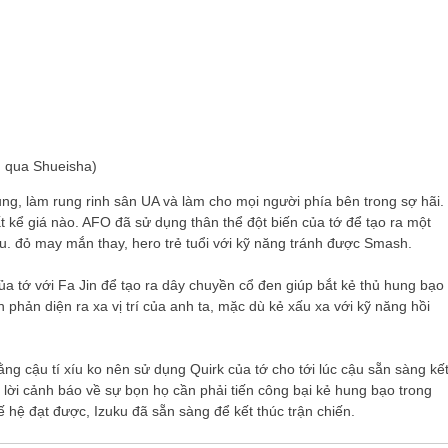
 qua Shueisha)
ung, làm rung rinh sân UA và làm cho mọi người phía bên trong sợ hãi.
t kể giá nào. AFO đã sử dụng thân thể đột biến của tớ để tạo ra một
u. đỏ may mắn thay, hero trẻ tuổi với kỹ năng tránh được Smash.
a tớ với Fa Jin để tạo ra dây chuyền cổ đen giúp bắt kẻ thủ hung bạo
phản diện ra xa vị trí của anh ta, mặc dù kẻ xấu xa với kỹ năng hồi
ng cậu tí xíu ko nên sử dụng Quirk của tớ cho tới lúc cậu sẵn sàng kế
lời cảnh báo về sự bọn họ cần phải tiến công bại kẻ hung bạo trong
hế hệ đạt được, Izuku đã sẵn sàng để kết thúc trận chiến.