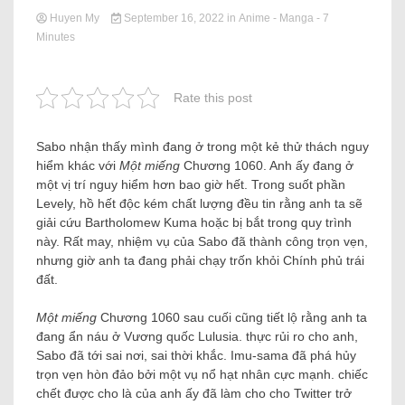
Huyen My
September 16, 2022
in
Anime - Manga
- 7
Minutes
Rate this post
Sabo nhận thấy mình đang ở trong một kẻ thử thách nguy
hiểm khác với
Một miếng
Chương 1060. Anh ấy đang ở
một vị trí nguy hiểm hơn bao giờ hết. Trong suốt phần
Levely, hồ hết độc kém chất lượng đều tin rằng anh ta sẽ
giải cứu Bartholomew Kuma hoặc bị bắt trong quy trình
này. Rất may, nhiệm vụ của Sabo đã thành công trọn vẹn,
nhưng giờ anh ta đang phải chạy trốn khỏi Chính phủ trái
đất.
Một miếng
Chương 1060 sau cuối cũng tiết lộ rằng anh ta
đang ẩn náu ở Vương quốc Lulusia. thực rủi ro cho anh,
Sabo đã tới sai nơi, sai thời khắc. Imu-sama đã phá hủy
trọn vẹn hòn đảo bởi một vụ nổ hạt nhân cực mạnh. chiếc
chết được cho là của anh ấy đã làm cho cho Twitter trở