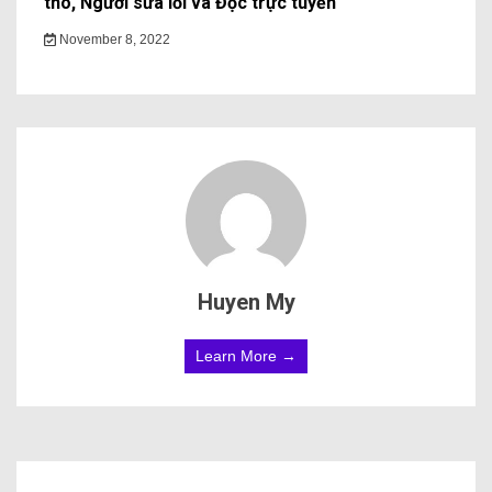
thô, Người sửa lỗi và Đọc trực tuyến
November 8, 2022
Huyen My
Learn More →