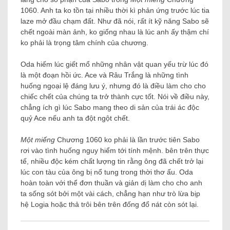
1060. Anh ta ko tồn tại nhiều thời kì phản ứng trước lúc tia
laze mở đầu chạm đất. Như đã nói, rất ít kỹ năng Sabo sẽ
chết ngoài màn ảnh, ko giống nhau là lúc anh ấy thậm chí
ko phải là trọng tâm chính của chương.
Oda hiếm lúc giết mổ những nhân vật quan yếu trừ lúc đó
là một đoạn hồi ức. Ace và Râu Trắng là những tình
huống ngoại lệ đáng lưu ý, nhưng đó là điều làm cho cho
chiếc chết của chúng ta trở thành cực tốt. Nói về điều này,
chẳng ích gì lúc Sabo mang theo di sản của trái ác độc
quỷ Ace nếu anh ta đột ngột chết.
Một miếng
Chương 1060 ko phải là lần trước tiên Sabo
rơi vào tình huống nguy hiểm tới tính mệnh. bên trên thực
tế, nhiều độc kém chất lượng tin rằng ông đã chết trở lại
lúc con tàu của ông bị nổ tung trong thời thơ ấu. Oda
hoàn toàn với thể đơn thuần và giản dị làm cho cho anh
ta sống sót bởi một vài cách, chẳng hạn như trò lừa bịp
hệ Logia hoặc thả trôi bên trên đống đổ nát còn sót lại.