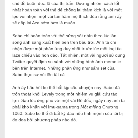
chủ đề buôn dưa lê của thị trấn. Đương nhiên, cách tốt
nhất hoàn toàn với thể để chống lại thảm kịch là với một
tẹo vui nhộn. một vài fan hâm mộ thích đùa rằng anh ấy
sẽ gặp lại Ace sớm hơn là muộn.
Sabo chỉ hoàn toàn với thể sửng sốt nhìn theo lúc làn
sóng ánh sáng xuất hiện bên trên bầu trời. Anh ta chỉ
nhận được một phản ứng duy nhất trước lúc một loạt tia
laze chiếu vào hòn đảo. Tất nhiên, một vài người sử dụng
Twitter quyết định so sánh với những hình ảnh memetic
bên trên Internet. Những phản ứng như sấm sét của
Sabo thực sự nói lên tất cả.
Anh ấy hầu hết ko thể bắt kịp câu chuyện này. Sabo đã
trốn thoát khỏi Levely trong một nhiệm vụ giải cứu táo
tợn. Sau lúc ứng phó với một vài Đô đốc, ngày nay anh ta
phải khó khăn với Imu-sama trong
Một miếng
Chương
1060. Sabo ko thể đi bất kỳ đâu nếu tính mệnh của tôi bị
đe dọa bởi phương pháp nào đó.