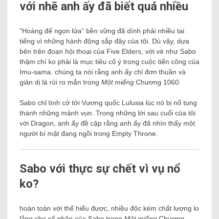
với nhẽ anh ấy đã biết quá nhiều
“Hoàng đế ngọn lửa” bền vững đã dính phải nhiều tai
tiếng vì những hành động sắp đây của tôi. Dù vậy, dựa
bên trên đoạn hội thoại của Five Elders, với vẻ như Sabo
thậm chí ko phải là mục tiêu cố ý trong cuộc tiến công của
Imu-sama. chúng ta nói rằng anh ấy chỉ đơn thuần và
giản dị là rủi ro mắn trong
Một miếng
Chương 1060.
Sabo chỉ tình cờ tới Vương quốc Lulusia lúc nó bị nổ tung
thành những mảnh vụn. Trong những lời sau cuối của tôi
với Dragon, anh ấy đề cập rằng anh ấy đã nhìn thấy một
người bí mật đang ngồi trong Empty Throne.
Sabo với thực sự chết vì vụ nổ
ko?
hoàn toàn với thể hiểu được, nhiều độc kém chất lượng lo
lắng cho số phận của Sabo trong
Một miếng
Chương