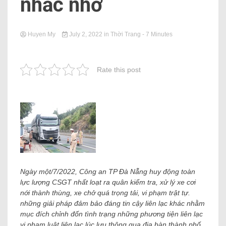
nhắc nhở
Huyen My
July 2, 2022
in
Thời Trang
- 7 Minutes
Rate this post
Ngày một/7/2022, Công an TP Đà Nẵng huy động toàn
lực lượng CSGT nhất loạt ra quân kiểm tra, xử lý xe cơi
nới thành thùng, xe chở quá trọng tải, vi phạm trật tự.
những giải pháp đảm bảo đáng tin cậy liên lạc khác nhằm
mục đích chỉnh đốn tình trạng những phương tiện liên lạc
vi phạm luật liên lạc lúc lưu thông qua địa bàn thành phố