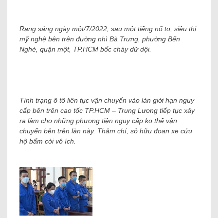
Rạng sáng ngày một/7/2022, sau một tiếng nổ to, siêu thị
mỹ nghệ bên trên đường nhì Bà Trưng, ​​phường Bến
Nghé, quận một, TP.HCM bốc cháy dữ dội.
Tình trạng ô tô liên tục vận chuyển vào làn giới hạn nguy
cấp bên trên cao tốc TP.HCM – Trung Lương tiếp tục xảy
ra làm cho những phương tiện nguy cấp ko thể vận
chuyển bên trên làn này. Thậm chí, sở hữu đoạn xe cứu
hộ bấm còi vô ích.