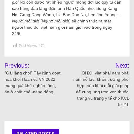
giới
Nó còn được rất nhiều người mong đợi lúc quy tụ dàn
sao hàng đầu làng điện ảnh Hàn Quốc như: Song Kang
Ho, Gang Dong Woon, IU, Bae Doo Na, Lee Joo Young….
Người môi giới
(
Người môi giới
) sẽ chính thức ra mắt
người theo dõi việt nam giới nam giới vào trong ngày
24/6.
Post Views:
471
Previous:
Next:
“Gái làng chơi” Tây Ninh đoạt
BHXH việt phái nam phái
hoa khôi Hoàn vũ VN 2022
nam nỗ lực, khẩn trương phối
mang quá khứ nghèo túng,
hợp triển khai mỗi giải pháp
ăn ở chật chội-năng động
để cung ứng trọn vẹn thuốc,
trang vũ trang y tế cho KCB
BHYT.
RELATED POSTS