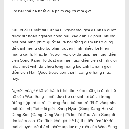
Poster thế hệ nhất của phim
Người môi giới
Sau buổi ra mắt tại Cannes,
Người môi giới
đã nhận được
được sự hoan nghênh nồng hậu kéo dãn 12 phút. những
nhà phê bình phim quốc tế và hội đồng giám khảo cũng
để dành riêng cho bộ phim truyền hình nhiều lời khen
mang cánh. khác lạ,
Người môi giới
đã giúp nam giới diễn
viên Song Kang Ho đoạt giải nam giới diễn viên chính giỏi
nhất, một vinh dự chưa từng mang lúc anh là nam giới
diễn viên Hàn Quốc trước tiên thành công ở hạng mục
này.
Người môi giới
kể về hành trình tìm kiếm một gia đình thế
hệ của Woo Sung – một đứa trẻ sơ sinh bị bỏ lại trong
“dòng hộp trẻ con”. Tưởng rằng bà mẹ trẻ đã đi vắng như
mỗi lúc, nhị “kẻ môi giới” Sang Hyun (Song Kang Ho) và
Dong Soo (Gang Dong Won) đã lén lút đưa Woo Sung đi
tìm kiếm con. Gia đình khá giả thế hệ thu tiền “cò” từ đó.
mỗi chuyện trở thành phức tạp lúc mẹ ruột của Woo Sung