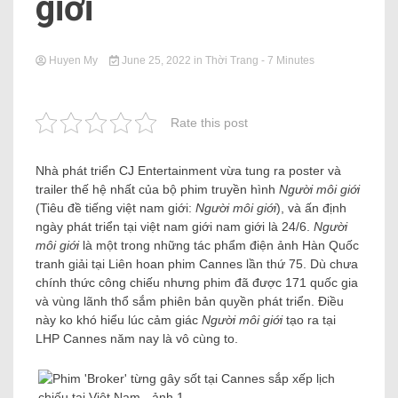
giới
Huyen My
June 25, 2022
in
Thời Trang
- 7 Minutes
Rate this post
Nhà phát triển CJ Entertainment vừa tung ra poster và
trailer thế hệ nhất của bộ phim truyền hình
Người môi giới
(Tiêu đề tiếng việt nam giới:
Người môi giới
), và ấn định
ngày phát triển tại việt nam giới nam giới là 24/6.
Người
môi giới
là một trong những tác phẩm điện ảnh Hàn Quốc
tranh giải tại Liên hoan phim Cannes lần thứ 75. Dù chưa
chính thức công chiếu nhưng phim đã được 171 quốc gia
và vùng lãnh thổ sắm phiên bản quyền phát triển. Điều
này ko khó hiểu lúc cảm giác
Người môi giới
tạo ra tại
LHP Cannes năm nay là vô cùng to.