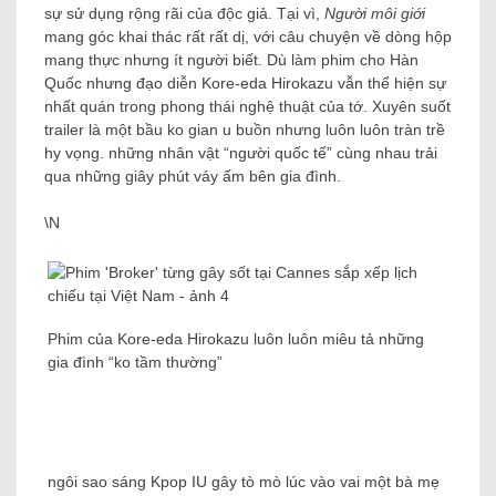
sự sử dụng rộng rãi của độc giả. Tại vì,
Người môi giới
mang góc khai thác rất rất dị, với câu chuyện về dòng hộp
mang thực nhưng ít người biết. Dù làm phim cho Hàn
Quốc nhưng đạo diễn Kore-eda Hirokazu vẫn thể hiện sự
nhất quán trong phong thái nghệ thuật của tớ. Xuyên suốt
trailer là một bầu ko gian u buồn nhưng luôn luôn tràn trề
hy vọng. những nhân vật “người quốc tế” cùng nhau trải
qua những giây phút váy ấm bên gia đình.
\N
Phim của Kore-eda Hirokazu luôn luôn miêu tả những
gia đình “ko tầm thường”
ngôi sao sáng Kpop IU gây tò mò lúc vào vai một bà mẹ