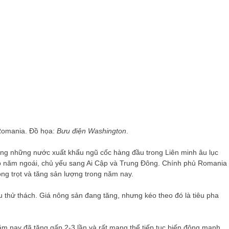
 Romania. Đồ họa:
Bưu điện Washington
.
ong những nước xuất khẩu ngũ cốc hàng đầu trong Liên minh âu lục
o năm ngoái, chủ yếu sang Ai Cập và Trung Đông. Chính phủ Romania
ng trọt và tăng sản lượng trong năm nay.
 thử thách. Giá nông sản đang tăng, nhưng kéo theo đó là tiêu pha
ăm nay đã tăng gấp 2-3 lần và rất mang thể tiếp tục biến động mạnh