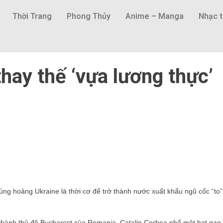
Thời Trang
Phong Thủy
Anime – Manga
Nhạc t
ay thế ‘vựa lương thực’
hủng hoảng Ukraine là thời cơ để trở thành nước xuất khẩu ngũ cốc “to”
 thành thủ đô Bucharest của Romania, Catalin Corbea nhổ một hạt gạo