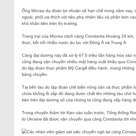
Ông Micrea dự đoán lợi nhuận sẽ hạn chế trong năm nay, d
ngoái, phối ưa thích với tiêu pha nhiên liệu và phân bón c
khó khăn bên trên thị trường.
Trang trại của Micrea cách cảng Constanta khoảng 24 km,
thực, kết nối nhiều nước âu lục với Đông Á và Trung Á.
Cảng đại dương này đã xử lý 67,5 triệu tấn hàng hóa vào 
cũng đang vận chuyển nhiều mặt hàng xuất khẩu qua Const
do tập đoàn thực phẩm Mỹ Cargill điều hành, mang những 
băng chuyền.
Tại bến tàu do tập đoàn chế biến nông sản và thực phẩm
chứa khổng lồ sắp đó đang được chất lên những tàu chở hàn
bên trên đại dương số của chúng ta cũng đang xếp hàng đ
Trong chuyến thăm tới Kiev vào tuần trước, Tổng thống Rom
từ Ukraine đã được vận chuyển qua cảng Constanta tới nhiều