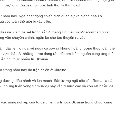
n nữa,” ông Corbea nói, ước tính thời kì thu hoạch.
 năm nay. Nga phát động chiến dịch quân sự ko giống nhau ở
gũ cốc toàn thế giới bị xáo trộn.
aine, đã bị tê liệt trong sắp 4 tháng lúc Kiev và Moscow cáo buộc
ờng vận chuyển chính, ngăn ko cho tàu thuyền ra vào.
làm dấy lên lo ngại về nguy cơ xảy ra khủng hoảng lương thực toàn thế
hu vực châu Á. những nước đang ráo riết tìm kiếm nguồn cung ứng thế
ễn phí thực phẩm từ Ukraine.
ơ trong năm nay do trận chiến ở Ukraine.
ướng dương, đậu nành và lúa mạch. Sản lượng ngũ cốc của Romania nă
oái, nhưng triển vọng từ mùa vụ này vẫn ở mức cao và còn rất nhiều để
vực nông nghiệp của tớ để chiếm vị trí của Ukraine trong chuỗi cung