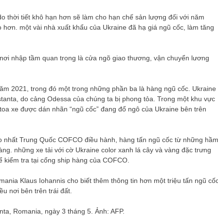
o thời tiết khô hạn hơn sẽ làm cho hạn chế sản lượng đối với năm
ao hơn. một vài nhà xuất khẩu của Ukraine đã hạ giá ngũ cốc, làm tăng
 nơi nhập tầm quan trọng là cửa ngõ giao thương, vận chuyển lương
năm 2021, trong đó một trong những phần ba là hàng ngũ cốc. Ukraine
anta, do cảng Odessa của chúng ta bị phong tỏa. Trong một khu vực
toa xe được dán nhãn “ngũ cốc” đang đổ ngô của Ukraine bên trên
 to nhất Trung Quốc COFCO điều hành, hàng tấn ngũ cốc từ những hầ
g. những xe tải với cờ Ukraine color xanh lá cây và vàng đặc trưng
ể kiểm tra tại cổng ship hàng của COFCO.
ania Klaus Iohannis cho biết thêm thông tin hơn một triệu tấn ngũ cố
 nơi bên trên trái đất.