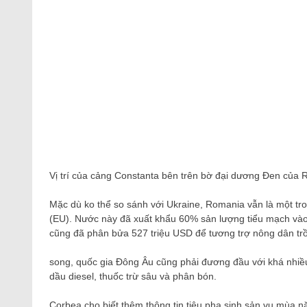
Vị trí của cảng Constanta bên trên bờ đại dương Đen của
Mặc dù ko thể so sánh với Ukraine, Romania vẫn là một tr
(EU). Nước này đã xuất khẩu 60% sản lượng tiểu mạch và
cũng đã phân bửa 527 triệu USD để tương trợ nông dân trồ
song, quốc gia Đông Âu cũng phải đương đầu với khá nhiều
dầu diesel, thuốc trừ sâu và phân bón.
Corbea cho biết thêm thông tin tiêu pha sinh sản vụ mùa n