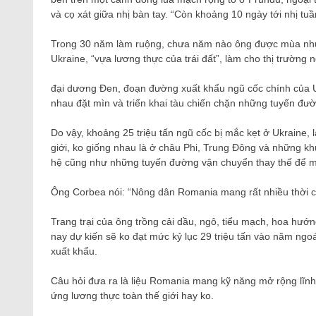
và cọ xát giữa nhị bàn tay. “Còn khoảng 10 ngày tới nhị tuầ
Trong 30 năm làm ruộng, chưa năm nào ông được mùa như
Ukraine, “vựa lương thực của trái đất”, làm cho thị trường n
đại dương Đen, đoạn đường xuất khẩu ngũ cốc chính của Ukr
nhau đặt mìn và triển khai tàu chiến chặn những tuyến đư
Do vậy, khoảng 25 triệu tấn ngũ cốc bị mắc kẹt ở Ukraine, 
giới, ko giống nhau là ở châu Phi, Trung Đông và những k
hệ cũng như những tuyến đường vận chuyển thay thế để mi
Ông Corbea nói: “Nông dân Romania mang rất nhiều thời c
Trang trại của ông trồng cải dầu, ngô, tiểu mạch, hoa h
nay dự kiến ​​sẽ ko đạt mức kỷ lục 29 triệu tấn vào năm ng
xuất khẩu.
Câu hỏi đưa ra là liệu Romania mang kỹ năng mở rộng lĩnh 
ứng lương thực toàn thế giới hay ko.