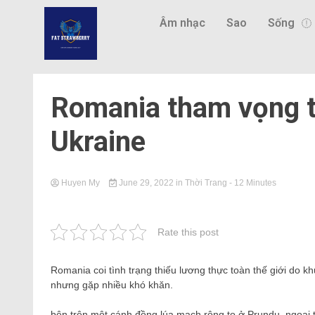
Âm nhạc
Sao
Sống
Romania tham vọng th
Ukraine
Huyen My
June 29, 2022
in
Thời Trang
- 12 Minutes
Rate this post
Romania coi tình trạng thiếu lương thực toàn thế giới do k
nhưng gặp nhiều khó khăn.
bên trên một cánh đồng lúa mạch rộng to ở Prundu, ngoại