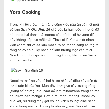
Yor’s Cooking
Trong khi tôi thừa nhận rằng công việc nấu ăn cũ mệt mỏi
sẽ làm
Spy × Gia đình 16
chủ yếu là hài hước, như tôi đã
nói trong bài đánh giá manga của mình, tôi hy vọng điều
này không tiếp tục mãi mãi. Thực tế là Yor là một nhân
viên chăm chỉ và đã làm một bữa ăn thành công chứng tỏ
rằng cô ấy có đủ kỹ năng để làm những việc cần thiết.
Nếu không, thói quen nấu nướng khủng khiếp của Yor sẽ
lớn dần với tôi.
Ngoài ra, những yếu tố hài hước nhất về điều này đến từ
sự chuẩn bị của Yor. Mua dây thừng và cây xương rồng
(trong số những thứ khác) để làm minestrone trong anime
hài hước hơn manga. Hơn nữa, màn “mổ thịt” khoai tây
của Yor, sử dụng máy gọt vỏ, đã khiến tôi bật cười sảng
khoái trong anime. Tương tự như vậy, việc Yor cắt chiếc