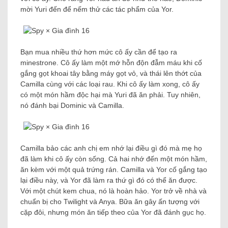
mời Yuri đến để nếm thử các tác phẩm của Yor.
Bạn mua nhiều thứ hơn mức cô ấy cần để tạo ra
minestrone. Cô ấy làm một mớ hỗn độn đẫm máu khi cố
gắng gọt khoai tây bằng máy gọt vỏ, và thái lên thớt của
Camilla cùng với các loại rau. Khi cô ấy làm xong, cô ấy
có một món hầm độc hại mà Yuri đã ăn phải. Tuy nhiên,
nó đánh bại Dominic và Camilla.
Camilla bảo các anh chị em nhớ lại điều gì đó mà mẹ họ
đã làm khi cô ấy còn sống. Cả hai nhớ đến một món hầm,
ăn kèm với một quả trứng rán. Camilla và Yor cố gắng tạo
lại điều này, và Yor đã làm ra thứ gì đó có thể ăn được.
Với một chút kem chua, nó là hoàn hảo. Yor trở về nhà và
chuẩn bị cho Twilight và Anya. Bữa ăn gây ấn tượng với
cặp đôi, nhưng món ăn tiếp theo của Yor đã đánh gục họ.