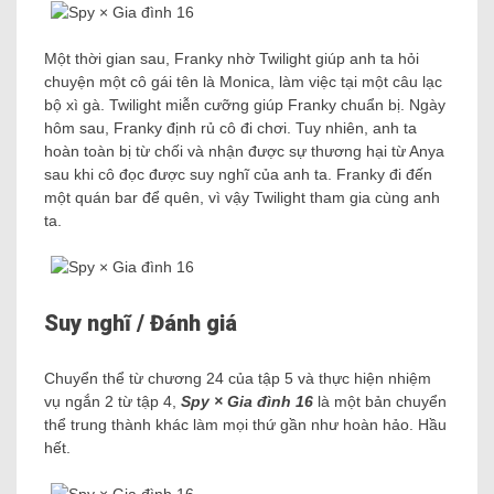
Một thời gian sau, Franky nhờ Twilight giúp anh ta hỏi
chuyện một cô gái tên là Monica, làm việc tại một câu lạc
bộ xì gà. Twilight miễn cưỡng giúp Franky chuẩn bị. Ngày
hôm sau, Franky định rủ cô đi chơi. Tuy nhiên, anh ta
hoàn toàn bị từ chối và nhận được sự thương hại từ Anya
sau khi cô đọc được suy nghĩ của anh ta. Franky đi đến
một quán bar để quên, vì vậy Twilight tham gia cùng anh
ta.
Suy nghĩ / Đánh giá
Chuyển thể từ chương 24 của tập 5 và thực hiện nhiệm
vụ ngắn 2 từ tập 4,
Spy × Gia đình 16
là một bản chuyển
thể trung thành khác làm mọi thứ gần như hoàn hảo. Hầu
hết.