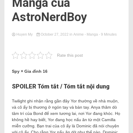
Manga của
AstroNerdBoy
Huyen My
October 27, 2022
in
Anime - Manga
- 9 Minutes
Rate this post
Spy × Gia đình 16
SPOILER Tóm tắt / Tóm tắt nội dung
Twilight ghi nhận rằng gần đây Yor thường về nhà muộn,
và cô ấy bị thương ở ngón tay và bàn tay. Anya thăm dò
tâm trí của Bond để xem tương lai, nơi Yor đang khóc. Họ
không hề hay biết, Yor đang học nấu ăn từ một Camilla
miễn cưỡng. Bạn trai của cô ấy là Dominic đã nói chuyện
với cô ấy. Cho rằng Yor nấu ăn dở như thế nào, Dominic