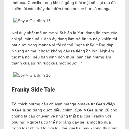
thớt của Camilla trong khi cố gắng thái một số loại rau đã
khiến tôi cảm thấy đau đớn trong anime hơn là manga.
Nơi duy nhất mà anime xuất hiện là Yuri đang ăn cơm của
chị gái mình nấu. Anh ấy đang làm trò ăn vạ này, khiến tôi
bật cười trong manga vì tôi có thể “nghe thấy” tiếng đập.
Nhưng anime ít hoặc không gây ra tiếng ồn lớn. Nghiêm
túc mà nói, nếu bạn định nôn mửa, bạn cần những âm
thanh của sự rút ruột của một người! ?
Franky Side Tale
Tôi thích những câu chuyện manga omake từ
Gián điệp
× Gia đình
đang được điều chỉnh.
Spy × Gia đình 16
cho
chúng ta câu chuyện về những thất bại của Franky với
phụ nữ. Người ta có thể nói rằng đây sẽ là một trò đùa
trong loạt phim. Đối với tôi, thể loại hài này không thực sự