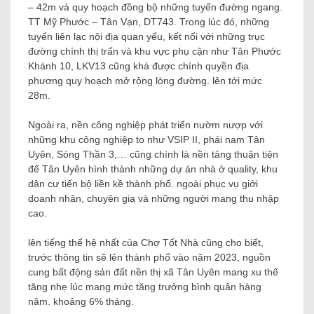
– 42m và quy hoạch đồng bộ những tuyến đường ngang.
TT Mỹ Phước – Tân Vạn, DT743. Trong lúc đó, những
tuyến liên lạc nội địa quan yếu, kết nối với những trục
đường chính thị trấn và khu vực phụ cận như Tân Phước
Khánh 10, LKV13 cũng khá được chính quyền địa
phương quy hoạch mở rộng lòng đường. lên tới mức
28m.
Ngoài ra, nền công nghiệp phát triển nườm nượp với
những khu công nghiệp to như VSIP II, phái nam Tân
Uyên, Sóng Thần 3,… cũng chính là nền tảng thuận tiện
để Tân Uyên hình thành những dự án nhà ở quality, khu
dân cư tiến bộ liền kề thành phố. ngoài phục vụ giới
doanh nhân, chuyên gia và những người mang thu nhập
cao.
lên tiếng thế hệ nhất của Chợ Tốt Nhà cũng cho biết,
trước thông tin sẽ lên thành phố vào năm 2023, nguồn
cung bất động sản đất nền thị xã Tân Uyên mang xu thế
tăng nhẹ lúc mang mức tăng trưởng bình quân hàng
năm. khoảng 6% tháng.