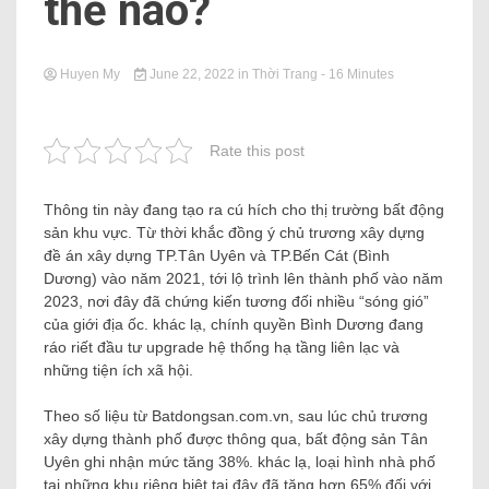
thế nào?
Huyen My
June 22, 2022
in
Thời Trang
- 16 Minutes
Rate this post
Thông tin này đang tạo ra cú hích cho thị trường bất động
sản khu vực. Từ thời khắc đồng ý chủ trương xây dựng
đề án xây dựng TP.Tân Uyên và TP.Bến Cát (Bình
Dương) vào năm 2021, tới lộ trình lên thành phố vào năm
2023, nơi đây đã chứng kiến ​​tương đối nhiều “sóng gió”
của giới địa ốc. khác lạ, chính quyền Bình Dương đang
ráo riết đầu tư upgrade hệ thống hạ tầng liên lạc và
những tiện ích xã hội.
Theo số liệu từ Batdongsan.com.vn, sau lúc chủ trương
xây dựng thành phố được thông qua, bất động sản Tân
Uyên ghi nhận mức tăng 38%. khác lạ, loại hình nhà phố
tại những khu riêng biệt tại đây đã tăng hơn 65% đối với