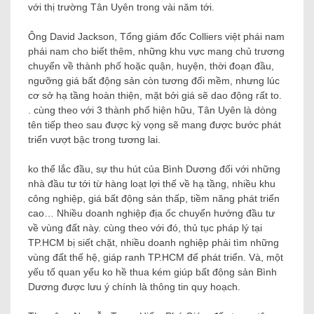
với thị trường Tân Uyên trong vài năm tới.
Ông David Jackson, Tổng giám đốc Colliers việt phái nam
phái nam cho biết thêm, những khu vực mang chủ trương
chuyển về thành phố hoặc quận, huyện, thời đoạn đầu,
ngưỡng giá bất động sản còn tương đối mềm, nhưng lúc
cơ sở hạ tầng hoàn thiện, mặt bởi giá sẽ dao động rất to.
. cùng theo với 3 thành phố hiện hữu, Tân Uyên là dòng
tên tiếp theo sau được kỳ vọng sẽ mang được bước phát
triển vượt bậc trong tương lai.
ko thể lắc đầu, sự thu hút của Bình Dương đối với những
nhà đầu tư tới từ hàng loạt lợi thế về hạ tầng, nhiều khu
công nghiệp, giá bất động sản thấp, tiềm năng phát triển
cao… Nhiều doanh nghiệp địa ốc chuyển hướng đầu tư
về vùng đất này. cùng theo với đó, thủ tục pháp lý tại
TP.HCM bị siết chặt, nhiều doanh nghiệp phải tìm những
vùng đất thế hệ, giáp ranh TP.HCM để phát triển. Và, một
yếu tố quan yếu ko hề thua kém giúp bất động sản Bình
Dương được lưu ý chính là thông tin quy hoạch.