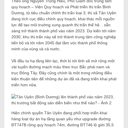
Theo ông Nguyễn Trung Hiếu, Phó Giám đốc trung tâm
quy hoạch – Viện Quy hoạch và Phát triển thị trấn Bình
Dương, từ tiêu chuẩn chỉnh thị trấn loại 3, thị xã Tân Uyên
đang tích cực điều chỉnh quy hoạch, khai thác mỗi nguồn
lực để tạo môi trường xung quanh thị trấn thế hệ. . sẵn
sàng trở thành thành phố vào năm 2023. Dự kiến ​​tới năm
2030, khu thị trấn này sẽ trở thành trung tâm công nghiệp
tiến bộ và tới năm 2045 đạt tầm vóc thành phố thông
minh của vùng và cả nước.
Về đầu tư hạ tầng liên lạc, thời kì tới tỉnh sẽ mở rộng một
vài tuyến đường mạch máu theo trục Bắc phái nam và
trục Đông Tây. Đây cũng chính là một trong những điều
kiện thuận tiện để những dự án đã và đang triển khai phát
triển hơn nữa.
Hiện chính quyền Tân Uyên đang phối hợp triển khai
hàng loạt dự án hạ tầng quan yếu như upgrade đường
ĐT747B rộng quy hoạch 74m, đường ĐT746 lộ giới 35,5