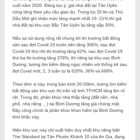
cuối năm 2020. Đáng lưu ý, giá nhà đất tại Tân Uyên
cũng tăng theo yêu cầu giao du. Trong lúc Dĩ An và Thủ
Dầu Một ghi nhận mức tăng mạnh nhất 19 -21% thì giá
nhà đất tại khu vực Bắc Tân Uyên lại tăng sắp 30%.
Nếu sự sử dụng rộng rãi chung tới thị trường bất động
sản sau đợt Covid-19 trước tiên tăng 306%, sau đợt
Covid-19 thứ nhị thị trường tăng 62%, sau đợt Covid-19
thứ ba thị trường tăng 378%, thì riêng tại khu vực Bình
Dương, lượng tìm kiếm đáng ngạc nhiên với thống kê sau
đợt Covid một, 2, 3 tuần tự là 620%, 36% và 668%.
Theo đơn vị này, trong bán kính 20-50km, lượng tìm kiếm
bất động sản khu vực thị trấn vệ tinh TP.HCM tăng lên rõ
rệt. Trong đó, phân khúc nhà thấp tầng (đất nền, nhà
phố, nhà riêng …) tại Bình Dương tăng giá chóng mặt.
Đây cũng chính là phân khúc khan hiếm tại Bình Dương
thời khắc này.
Hiện khu vực này chỉ xuất hiện duy nhất khu riêng biệt
The Standard tại Tân Phước Khánh 10 của An Gia, đang