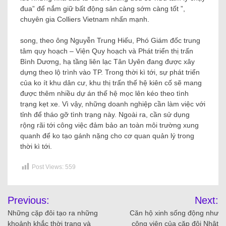
đua” để nắm giữ bất động sản càng sớm càng tốt ”,
chuyên gia Colliers Vietnam nhấn mạnh.
song, theo ông Nguyễn Trung Hiếu, Phó Giám đốc trung
tâm quy hoạch – Viện Quy hoạch và Phát triển thị trấn
Bình Dương, hạ tầng liên lạc Tân Uyên đang được xây
dựng theo lộ trình vào TP. Trong thời kì tới, sự phát triển
của ko ít khu dân cư, khu thị trấn thế hệ kiên cố sẽ mang
được thêm nhiều dự án thế hệ mọc lên kéo theo tình
trạng kẹt xe. Vì vậy, những doanh nghiệp cần làm việc với
tỉnh để tháo gỡ tình trạng này. Ngoài ra, cần sử dụng
rộng rãi tới công việc đảm bảo an toàn môi trường xung
quanh để ko tạo gánh nặng cho cơ quan quản lý trong
thời kì tới.
Post Views:
559
Previous:
Next:
Những cặp đôi tạo ra những
Căn hộ xinh sống động như
khoảnh khắc thời trang và
công viên của cặp đôi Nhật