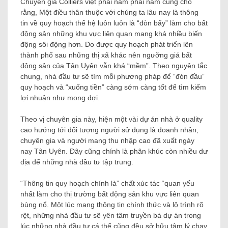
Chuyên gia Colliers việt phái nam phái nam cũng cho
rằng,
Một điều thân thuộc với chúng ta lâu nay là thông
tin về quy hoạch thế hệ luôn luôn là “đòn bẩy” làm cho bất
động sản những khu vực liên quan mang khá nhiều biến
động sôi động hơn.
Do được quy hoạch phát triển lên
thành phố sau những thị xã khác nên ngưỡng giá bất
động sản của Tân Uyên vẫn khá “mềm”. Theo nguyên tắc
chung, nhà đầu tư sẽ tìm mỗi phương pháp để “đón đầu”
quy hoạch và “xuống tiền” càng sớm càng tốt để tìm kiếm
lợi nhuận như mong đợi.
Theo vị chuyên gia này, hiện một vài dự án nhà ở quality
cao hướng tới đối tượng người sử dụng là doanh nhân,
chuyên gia và người mang thu nhập cao đã xuất ngày
nay Tân Uyên. Đây cũng chính là phân khúc còn nhiều dư
địa để những nhà đầu tư tập trung.
“Thông tin quy hoạch chính là” chất xúc tác “quan yếu
nhất làm cho thị trường bất động sản khu vực liên quan
bùng nổ. Một lúc mang thông tin chính thức và lộ trình rõ
rệt, những nhà đầu tư sẽ yên tâm truyền bá dự án trong
lúc những nhà đầu tư cá thể cũng đều sở hữu tâm lý chạy