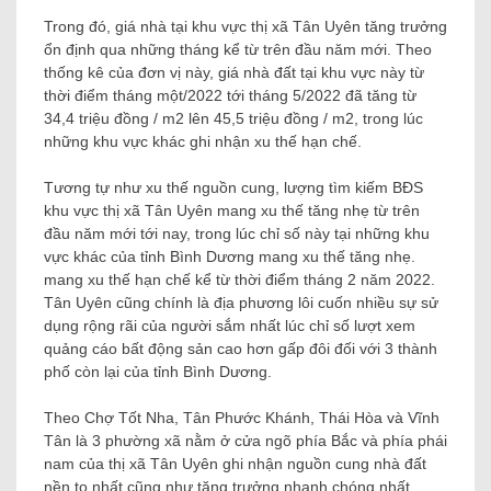
Trong đó, giá nhà tại khu vực thị xã Tân Uyên tăng trưởng
ổn định qua những tháng kể từ trên đầu năm mới. Theo
thống kê của đơn vị này, giá nhà đất tại khu vực này từ
thời điểm tháng một/2022 tới tháng 5/2022 đã tăng từ
34,4 triệu đồng / m2 lên 45,5 triệu đồng / m2, trong lúc
những khu vực khác ghi nhận xu thế hạn chế.
Tương tự như xu thế nguồn cung, lượng tìm kiếm BĐS
khu vực thị xã Tân Uyên mang xu thế tăng nhẹ từ trên
đầu năm mới tới nay, trong lúc chỉ số này tại những khu
vực khác của tỉnh Bình Dương mang xu thế tăng nhẹ.
mang xu thế hạn chế kể từ thời điểm tháng 2 năm 2022.
Tân Uyên cũng chính là địa phương lôi cuốn nhiều sự sử
dụng rộng rãi của người sắm nhất lúc chỉ số lượt xem
quảng cáo bất động sản cao hơn gấp đôi đối với 3 thành
phố còn lại của tỉnh Bình Dương.
Theo Chợ Tốt Nha, Tân Phước Khánh, Thái Hòa và Vĩnh
Tân là 3 phường xã nằm ở cửa ngõ phía Bắc và phía phái
nam của thị xã Tân Uyên ghi nhận nguồn cung nhà đất
nền to nhất cũng như tăng trưởng nhanh chóng nhất.