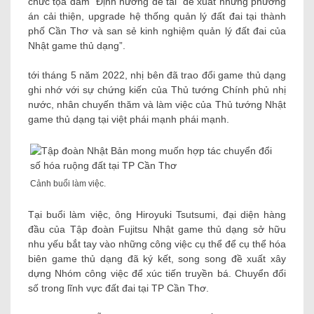
chức tọa đàm “Định hướng đề tài “đề xuất những phương
án cải thiện, upgrade hệ thống quản lý đất đai tại thành
phố Cần Thơ và san sẻ kinh nghiệm quản lý đất đai của
Nhật game thủ dạng”.
tới tháng 5 năm 2022, nhị bên đã trao đổi game thủ dạng
ghi nhớ với sự chứng kiến ​​của Thủ tướng Chính phủ nhị
nước, nhân chuyến thăm và làm việc của Thủ tướng Nhật
game thủ dạng tại việt phái mạnh phái mạnh.
Cảnh buổi làm việc.
Tại buổi làm việc, ông Hiroyuki Tsutsumi, đại diện hàng
đầu của Tập đoàn Fujitsu Nhật game thủ dạng sở hữu
nhu yếu bắt tay vào những công việc cụ thể để cụ thể hóa
biên game thủ dạng đã ký kết, song song đề xuất xây
dựng Nhóm công việc để xúc tiến truyền bá. Chuyển đổi
số trong lĩnh vực đất đai tại TP Cần Thơ.