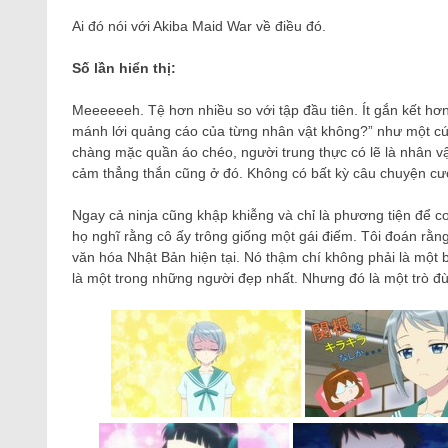
Ai đó nói với Akiba Maid War về điều đó.
Số lần hiển thị:
Meeeeeeh. Tệ hơn nhiều so với tập đầu tiên. Ít gắn kết hơn,
mánh lới quảng cáo của từng nhân vật không?” như một cú
chàng mặc quần áo chéo, người trung thực có lẽ là nhân vậ
cảm thẳng thắn cũng ở đó. Không có bất kỳ câu chuyện cười
Ngay cả ninja cũng khập khiễng và chỉ là phương tiện để 
họ nghĩ rằng cô ấy trông giống một gái điếm. Tôi đoán rằng
văn hóa Nhật Bản hiện tại. Nó thậm chí không phải là một 
là một trong những người đẹp nhất. Nhưng đó là một trò đù