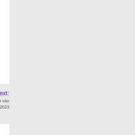
ext:
n vào
2023