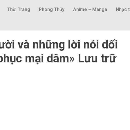
Thời Trang
Phong Thủy
Anime – Manga
Nhạc t
ời và những lời nói dối
 phục mại dâm» Lưu trữ