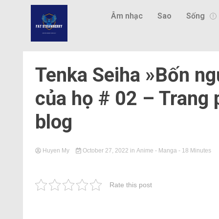
Âm nhạc
Sao
Sống
Tenka Seiha »Bốn ngư
của họ # 02 – Trang
blog
Huyen My
October 27, 2022
in
Anime - Manga
- 18 Minutes
Rate this post