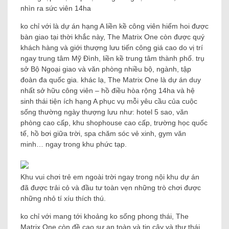
nhìn ra sức viên 14ha
ko chỉ với là dự án hạng A liền kề công viên hiếm hoi được
bàn giao tại thời khắc này, The Matrix One còn được quý
khách hàng và giới thượng lưu tiến công giá cao do vị trí
ngay trung tâm Mỹ Đình, liền kề trung tâm thành phố. trụ
sở Bộ Ngoại giao và văn phòng nhiều bộ, ngành, tập
đoàn đa quốc gia. khác lạ, The Matrix One là dự án duy
nhất sở hữu công viên – hồ điều hòa rộng 14ha và hệ
sinh thái tiện ích hạng A phục vụ mỗi yêu cầu của cuộc
sống thường ngày thượng lưu như: hotel 5 sao, văn
phòng cao cấp, khu shophouse cao cấp, trường học quốc
tế, hồ bơi giữa trời, spa chăm sóc vẻ xinh, gym văn
minh… ngay trong khu phức tạp.
Khu vui chơi trẻ em ngoài trời ngay trong nội khu dự án
đã được trải cỏ và đầu tư toàn vẹn những trò chơi được
những nhỏ tí xíu thích thú.
ko chỉ với mang tới khoảng ko sống phong thái, The
Matrix One còn đề cao sự an toàn và tin cậy và thư thái