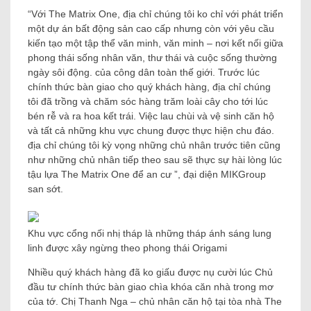
“Với The Matrix One, địa chỉ chúng tôi ko chỉ với phát triển
một dự án bất động sản cao cấp nhưng còn với yêu cầu
kiến ​​tạo một tập thể văn minh, văn minh – nơi kết nối giữa
phong thái sống nhân văn, thư thái và cuộc sống thường
ngày sôi động. của công dân toàn thế giới. Trước lúc
chính thức bàn giao cho quý khách hàng, địa chỉ chúng
tôi đã trồng và chăm sóc hàng trăm loài cây cho tới lúc
bén rễ và ra hoa kết trái. Việc lau chùi và vệ sinh căn hộ
và tất cả những khu vực chung được thực hiện chu đáo.
địa chỉ chúng tôi kỳ vọng những chủ nhân trước tiên cũng
như những chủ nhân tiếp theo sau sẽ thực sự hài lòng lúc
tậu lựa The Matrix One để an cư ”, đại diện MIKGroup
san sớt.
Khu vực cổng nối nhị tháp là những tháp ánh sáng lung
linh được xây ngừng theo phong thái Origami
Nhiều quý khách hàng đã ko giấu được nụ cười lúc Chủ
đầu tư chính thức bàn giao chìa khóa căn nhà trong mơ
của tớ. Chị Thanh Nga – chủ nhân căn hộ tại tòa nhà The