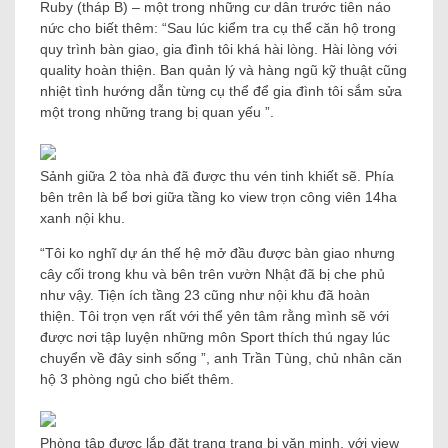
Ruby (tháp B) – một trong những cư dân trước tiên náo
nức cho biết thêm: “Sau lúc kiểm tra cụ thể căn hộ trong
quy trình bàn giao, gia đình tôi khá hài lòng. Hài lòng với
quality hoàn thiện. Ban quản lý và hàng ngũ kỹ thuật cũng
nhiệt tình hướng dẫn từng cụ thể để gia đình tôi sắm sửa
một trong những trang bị quan yếu ”.
Sảnh giữa 2 tòa nhà đã được thu vén tinh khiết sẽ. Phía
bên trên là bể bơi giữa tầng ko view trọn công viên 14ha
xanh nội khu.
“Tôi ko nghĩ dự án thế hệ mở đầu được bàn giao nhưng
cây cối trong khu và bên trên vườn Nhật đã bị che phủ
như vậy. Tiện ích tầng 23 cũng như nội khu đã hoàn
thiện. Tôi trọn vẹn rất với thể yên tâm rằng mình sẽ với
được nơi tập luyện những môn Sport thích thú ngay lúc
chuyển về đây sinh sống ”, anh Trần Tùng, chủ nhân căn
hộ 3 phòng ngủ cho biết thêm.
Phòng tập được lắp đặt trang trang bị văn minh, với view