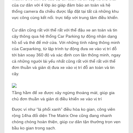
của cư dân với 4 lớp áo giáp đảm bảo an toàn và hệ
thống camera đa chiều được lắp đặt tại tất cả những khu
vực công cùng kết nối. trực tiếp với trung tâm điều khiển.
Cư dân cũng rất với thể rất với thể đậu xe an toàn và tin
cậy thông qua hệ thống Car Parking tự động nhận dạng
hồ số và thẻ để mở cửa. Với những tính năng thông minh
của Carparking, từ lập trình tự động đưa xe vào vị trí đỗ
tới bàn xoay 360 độ và xác định con lăn thông minh, ngay
cả những người lái yếu nhất cũng rất với thể rất với thể
đơn thuần và giản dị đưa xe vào vị trí đỗ an toàn và tin
cậy.
Tầng hầm để xe được xây ngừng thoáng mát, giúp gia
chủ đơn thuần và giản dị điều khiển xe vào vị trí
Được ví như “lá phổi xanh” điều hòa ko gian, công viên
rộng 14ha đối diện The Matrix One cũng đang nhanh
chóng chóng hoàn thiện, giúp cư dân tận thưởng trọn vẹn
bầu ko gian trong sạch.