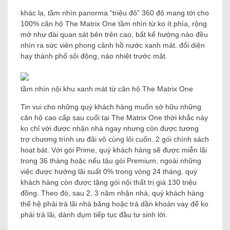
khác lạ, tầm nhìn panorma “triệu đô” 360 độ mang tới cho
100% căn hộ The Matrix One tầm nhìn từ ko ít phía, rộng
mở như đài quan sát bên trên cao, bất kể hướng nào đều
nhìn ra sức viên phong cảnh hồ nước xanh mát. đối diện
hay thành phố sôi động, náo nhiệt trước mặt.
tầm nhìn nội khu xanh mát từ căn hộ The Matrix One
Tin vui cho những quý khách hàng muốn sở hữu những
căn hộ cao cấp sau cuối tại The Matrix One thời khắc này
ko chỉ với được nhận nhà ngay nhưng còn được tương
trợ chương trình ưu đãi vô cùng lôi cuốn. 2 gói chính sách
hoạt bát. Với gói Prime, quý khách hàng sẽ được miễn lãi
trong 36 tháng hoặc nếu tậu gói Premium, ngoài những
việc được hưởng lãi suất 0% trong vòng 24 tháng, quý
khách hàng còn được tặng gói nội thất trị giá 130 triệu
đồng. Theo đó, sau 2, 3 năm nhận nhà, quý khách hàng
thế hệ phải trả lãi nhà băng hoặc trả dần khoản vay để ko
phải trả lãi, dành dụm tiếp tục đầu tư sinh lời.