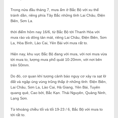
Trong nửa đầu tháng 7, mưa ẩm ở Bắc Bộ với xu thế
tránh dần, riêng phía Tây Bắc những tỉnh Lai Châu, Điện
Biên, Sơn La.
thời điểm hôm nay 16/6, từ Bắc Bộ tới Thanh Hóa với
mưa rào và dông tản mát, riêng Lai Châu, Điện Biên, Sơn
La, Hòa Bình, Lào Cai, Yên Bái với mưa rất to.
Hiện nay, khu vực Bắc Bộ đang với mưa, với nơi mưa vừa
tới mưa to, lượng mưa phổ quát 10-20mm, với nơi bên
trên 50mm.
Do đó, cơ quan khí tượng cảnh báo nguy cơ xảy ra sạt lở
đất và ngập úng vùng trũng thấp ở những tỉnh: Điện Biên,
Lai Châu, Sơn La, Lào Cai, Hà Giang, Yên Bái, Tuyên
quang quẻ, Cao bởi, Bắc Kạn. Thái Nguyên, Quảng Ninh,
Lạng Sơn.
Từ khoảng chiều tối và tối 19-23 / 6, Bắc Bộ với mưa to
tới rất to.