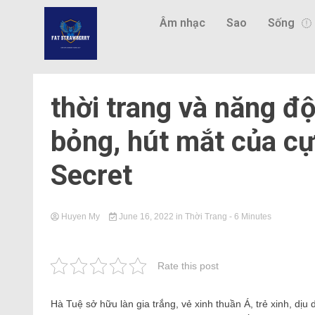
Âm nhạc
Sao
Sống
thời trang và năng 
bỏng, hút mắt của cựu
Secret
Huyen My
June 16, 2022
in
Thời Trang
- 6 Minutes
Rate this post
Hà Tuệ sở hữu làn gia trắng, vẻ xinh thuần Á, trẻ xinh, dịu