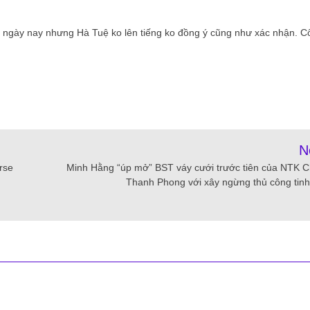
 ngày nay nhưng Hà Tuệ ko lên tiếng ko đồng ý cũng như xác nhận. C
N
rse
Minh Hằng “úp mở” BST váy cưới trước tiên của NTK 
Thanh Phong với xây ngừng thủ công tinh