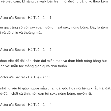
o về biểu cảm, kĩ năng catwalk bên trên mỗi đường băng ko thua kém
n gia trắng sứ với váy voan lưới ôm sát sexy nóng bỏng. Đây là item
i và dễ chịu và thoáng mát.
khoe triệt để đôi bàn chân dài miên man và thân hình nóng bỏng hút
nh với mẫu tóc thẳng giản dị và đơn thuần.
 những yếu tố giúp người mẫu chân dài gốc Hoa nổi tiếng khắp trái đất
từ đậm chất cá tính, nổi loạn tới sexy nóng bỏng, quyến rũ.