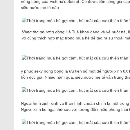
nóng bỏng của Victoria’s Secret. Cô được tiến công giá ca
siêu nước mẹ tế nào.
Nàng thơ phương đông
Hà Tuệ khoe dáng vẻ vẻ nuột nà, là
vô cùng thích hợp mặc trong mùa hè để tạo ra sự thoải má
y phục sexy nóng bỏng là ưu tiên số một để người xinh 8X 
hồn độc giả. Nhiều năm qua, siêu nước mẹ tế vẫn trung thà
Ngoại hình xinh xinh và thân hình chuẩn chỉnh là một trong
Người xinh ko ngại thử sức với tương đối nhiều phong thái 