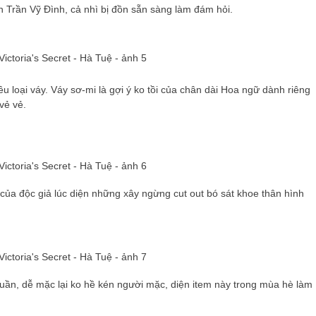
n Trần Vỹ Đình, cả nhì bị đồn sẵn sàng làm đám hỏi.
ều loại váy. Váy sơ-mi là gợi ý ko tồi của chân dài Hoa ngữ dành riêng
vẻ vẻ.
ủa độc giả lúc diện những xây ngừng cut out bó sát khoe thân hình
uần, dễ mặc lại ko hề kén người mặc, diện item này trong mùa hè làm