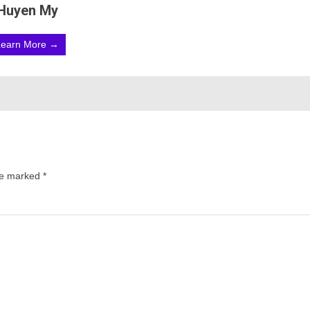
Huyen My
Learn More →
are marked
*