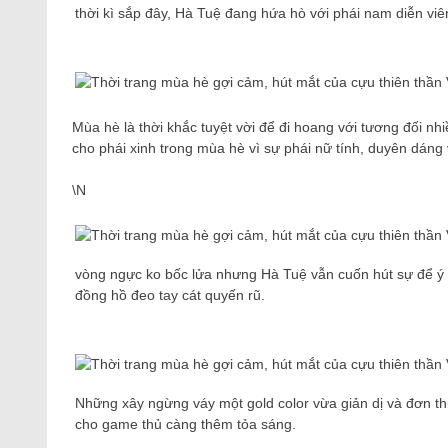
thời kì sắp đây, Hà Tuệ đang hứa hò với phái nam diễn viê
Mùa hè là thời khắc tuyệt vời để đi hoang với tương đối nhi
cho phái xinh trong mùa hè vì sự phái nữ tính, duyên dáng 
\N
vòng ngực ko bốc lửa nhưng Hà Tuệ vẫn cuốn hút sự để ý c
đồng hồ đeo tay cát quyến rũ.
Những xây ngừng váy một gold color vừa giản dị và đơn th
cho game thủ càng thêm tỏa sáng.