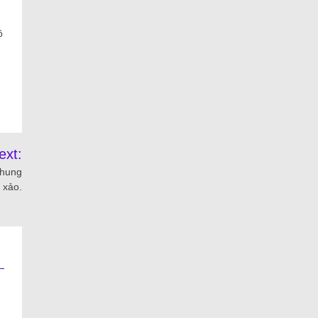
ô
ext:
Chung
 xảo.